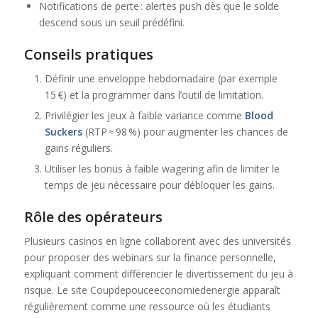
Notifications de perte : alertes push dès que le solde
descend sous un seuil prédéfini.
Conseils pratiques
Définir une enveloppe hebdomadaire (par exemple
15 €) et la programmer dans l’outil de limitation.
Privilégier les jeux à faible variance comme
Blood
Suckers
(RTP ≈ 98 %) pour augmenter les chances de
gains réguliers.
Utiliser les bonus à faible wagering afin de limiter le
temps de jeu nécessaire pour débloquer les gains.
Rôle des opérateurs
Plusieurs casinos en ligne collaborent avec des universités
pour proposer des webinars sur la finance personnelle,
expliquant comment différencier le divertissement du jeu à
risque. Le site Coupdepouceeconomiedenergie apparaît
régulièrement comme une ressource où les étudiants