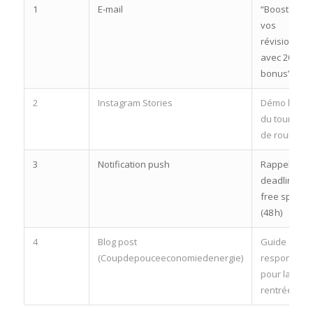
1
E‑mail
“Boostez
vos
révisions
avec 20 € de
bonus”
2
Instagram Stories
Démo live
du tournoi
de roulette
3
Notification push
Rappel du
deadline du
free spin
(48 h)
4
Blog post
Guide de je
(Coupdepouceeconomiedenergie)
responsabl
pour la
rentrée