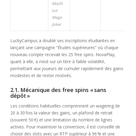
dépôt
sur
Mega
Joker
LuckyCampus a doublé ses inscriptions étudiantes en
lançant une campagne “Études supérieures” où chaque
nouveau compte recevait les 25 free spins. NovaPlay,
quant à elle, a misé sur un titre à faible volatilité,
permettant aux joueurs de cumuler rapidement des gains
modestes et de rester motivés.
2.1. Mécanique des free spins « sans
dépôt »
Les conditions habituelles comprennent un wagering de
20 à 30 fois la valeur des gains, un plafond de retrait
(souvent 50 €) et une limitation du nombre de lignes
actives. Pour maximiser la conversion, il est conseillé de
choisir des slots avec un RTP supérieur à 96 % et une