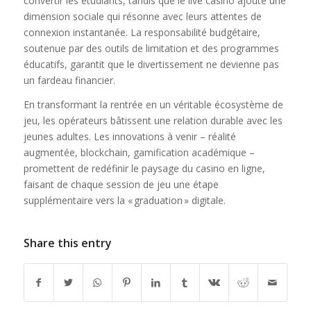
convertir les étudiants, tandis que le live casino ajoute une
dimension sociale qui résonne avec leurs attentes de
connexion instantanée. La responsabilité budgétaire,
soutenue par des outils de limitation et des programmes
éducatifs, garantit que le divertissement ne devienne pas
un fardeau financier.
En transformant la rentrée en un véritable écosystème de
jeu, les opérateurs bâtissent une relation durable avec les
jeunes adultes. Les innovations à venir – réalité
augmentée, blockchain, gamification académique –
promettent de redéfinir le paysage du casino en ligne,
faisant de chaque session de jeu une étape
supplémentaire vers la « graduation » digitale.
Share this entry