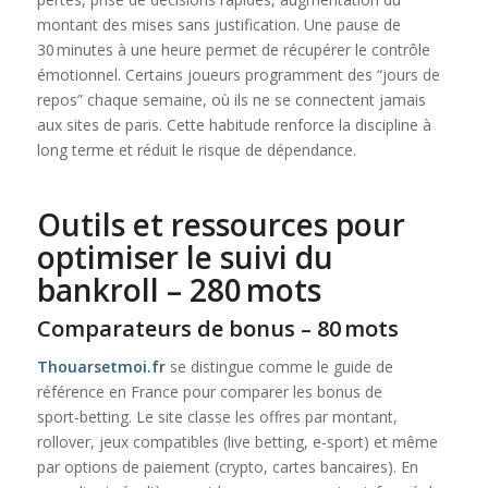
montant des mises sans justification. Une pause de
30 minutes à une heure permet de récupérer le contrôle
émotionnel. Certains joueurs programment des “jours de
repos” chaque semaine, où ils ne se connectent jamais
aux sites de paris. Cette habitude renforce la discipline à
long terme et réduit le risque de dépendance.
Outils et ressources pour
optimiser le suivi du
bankroll – 280 mots
Comparateurs de bonus – 80 mots
Thouarsetmoi.fr
se distingue comme le guide de
référence en France pour comparer les bonus de
sport‑betting. Le site classe les offres par montant,
rollover, jeux compatibles (live betting, e‑sport) et même
par options de paiement (crypto, cartes bancaires). En