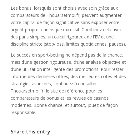
Les bonus, lorsqu’ils sont choisis avec soin grâce aux
comparateurs de Thouarsetmoi.fr, peuvent augmenter
votre capital de façon significative sans exposer votre
argent propre à un risque excessif. Combinez cela avec
des paris simples, un calcul rigoureux de l’EV et une
discipline stricte (stop‑loss, limites quotidiennes, pauses).
Le succès en sport‑betting ne dépend pas de la chance,
mais d’une gestion rigoureuse, d’une analyse objective et
d’une utilisation intelligente des promotions. Pour rester
informé des dernières offres, des meilleures cotes et des
stratégies avancées, continuez à consulter
Thouarsetmoi.fr, le site de référence pour les
comparateurs de bonus et les revues de casinos
modernes. Bonne chance, et surtout, jouez de façon
responsable.
Share this entry