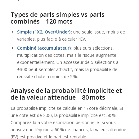
Types de paris simples vs paris
combinés – 120 mots
Simple (1X2, Over/Under)
: une seule issue, moins de
variables, plus facile à calculer l’EV.
Combiné (accumulateur)
: plusieurs sélections,
multiplication des cotes, mais le risque augmente
exponentiellement. Un accesseur de 5 sélections à
+300 peut sembler attractif, mais la probabilité de
réussite chute à moins de 5 %.
Analyse de la probabilité implicite et
de la valeur attendue – 80 mots
La probabilité implicite se calcule en 1 / cote décimale. Si
une cote est de 2,00, la probabilité implicite est 50 %.
Comparez‑la à votre estimation personnelle : si vous
pensez que l’équipe a 60 % de chances, la valeur attendue
(EV) est positive et le pari est rentable.