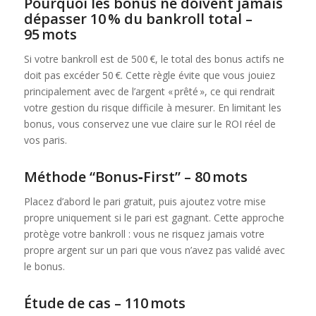
Pourquoi les bonus ne doivent jamais
dépasser 10 % du bankroll total –
95 mots
Si votre bankroll est de 500 €, le total des bonus actifs ne
doit pas excéder 50 €. Cette règle évite que vous jouiez
principalement avec de l’argent « prêté », ce qui rendrait
votre gestion du risque difficile à mesurer. En limitant les
bonus, vous conservez une vue claire sur le ROI réel de
vos paris.
Méthode “Bonus‑First” – 80 mots
Placez d’abord le pari gratuit, puis ajoutez votre mise
propre uniquement si le pari est gagnant. Cette approche
protège votre bankroll : vous ne risquez jamais votre
propre argent sur un pari que vous n’avez pas validé avec
le bonus.
Étude de cas – 110 mots