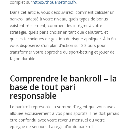
complet sur
https://thouarsetmoi.fr/
.
Dans cet article, vous découvrirez : comment calculer un
bankroll adapté à votre niveau, quels types de bonus
existent réellement, comment les intégrer à votre
stratégie, quels paris choisir en tant que débutant, et
quelles techniques de gestion du risque appliquer. À la fin,
vous disposerez d’un plan d’action sur 30 jours pour
transformer votre approche du sport‑betting et jouer de
façon durable.
Comprendre le bankroll – la
base de tout pari
responsable
Le bankroll représente la somme d’argent que vous avez
allouée exclusivement à vos paris sportifs. Il ne doit jamais
être confondu avec votre revenu mensuel ou votre
épargne de secours. La règle d’or du bankroll