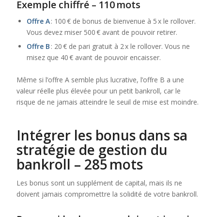
Exemple chiffré – 110 mots
Offre A
: 100 € de bonus de bienvenue à 5 x le rollover.
Vous devez miser 500 € avant de pouvoir retirer.
Offre B
: 20 € de pari gratuit à 2 x le rollover. Vous ne
misez que 40 € avant de pouvoir encaisser.
Même si l’offre A semble plus lucrative, l’offre B a une
valeur réelle plus élevée pour un petit bankroll, car le
risque de ne jamais atteindre le seuil de mise est moindre.
Intégrer les bonus dans sa
stratégie de gestion du
bankroll – 285 mots
Les bonus sont un supplément de capital, mais ils ne
doivent jamais compromettre la solidité de votre bankroll.