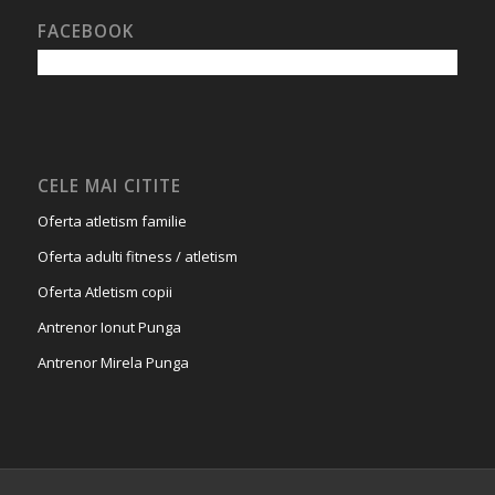
FACEBOOK
CELE MAI CITITE
Oferta atletism familie
Oferta adulti fitness / atletism
Oferta Atletism copii
Antrenor Ionut Punga
Antrenor Mirela Punga