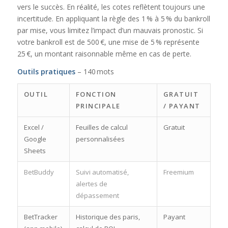
vers le succès. En réalité, les cotes reflètent toujours une
incertitude. En appliquant la règle des 1 % à 5 % du bankroll
par mise, vous limitez l’impact d’un mauvais pronostic. Si
votre bankroll est de 500 €, une mise de 5 % représente
25 €, un montant raisonnable même en cas de perte.
Outils pratiques
– 140 mots
OUTIL
FONCTION
GRATUIT
PRINCIPALE
/ PAYANT
Excel /
Feuilles de calcul
Gratuit
Google
personnalisées
Sheets
BetBuddy
Suivi automatisé,
Freemium
alertes de
dépassement
BetTracker
Historique des paris,
Payant