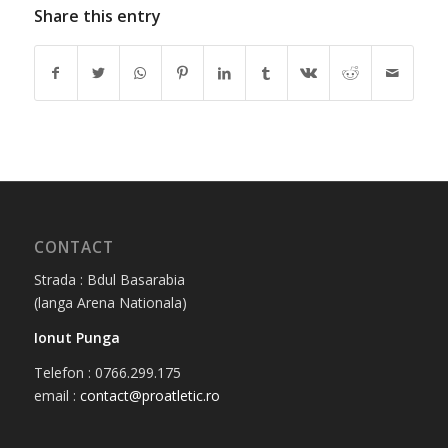
Share this entry
CONTACT
Strada : Bdul Basarabia
(langa Arena Nationala)
Ionut Punga
Telefon : 0766.299.175
email :
contact@proatletic.ro