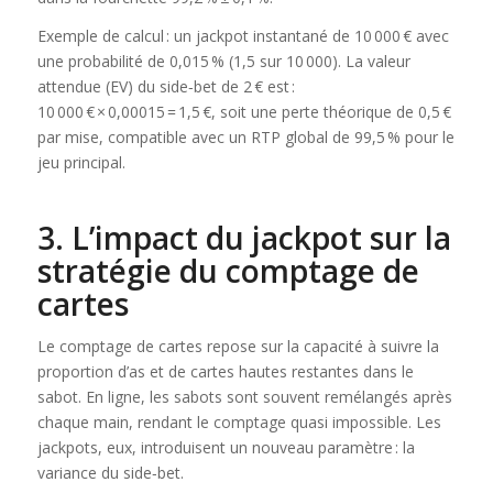
Exemple de calcul : un jackpot instantané de 10 000 € avec
une probabilité de 0,015 % (1,5 sur 10 000). La valeur
attendue (EV) du side‑bet de 2 € est :
10 000 € × 0,00015 = 1,5 €, soit une perte théorique de 0,5 €
par mise, compatible avec un RTP global de 99,5 % pour le
jeu principal.
3. L’impact du jackpot sur la
stratégie du comptage de
cartes
Le comptage de cartes repose sur la capacité à suivre la
proportion d’as et de cartes hautes restantes dans le
sabot. En ligne, les sabots sont souvent remélangés après
chaque main, rendant le comptage quasi impossible. Les
jackpots, eux, introduisent un nouveau paramètre : la
variance du side‑bet.