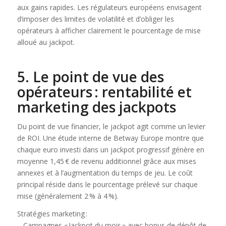
aux gains rapides. Les régulateurs européens envisagent
d’imposer des limites de volatilité et d’obliger les
opérateurs à afficher clairement le pourcentage de mise
alloué au jackpot.
5. Le point de vue des
opérateurs : rentabilité et
marketing des jackpots
Du point de vue financier, le jackpot agit comme un levier
de ROI. Une étude interne de Betway Europe montre que
chaque euro investi dans un jackpot progressif génère en
moyenne 1,45 € de revenu additionnel grâce aux mises
annexes et à l’augmentation du temps de jeu. Le coût
principal réside dans le pourcentage prélevé sur chaque
mise (généralement 2 % à 4 %).
Stratégies marketing :
– Campagnes « Jackpot du mois » avec bonus de dépôt de