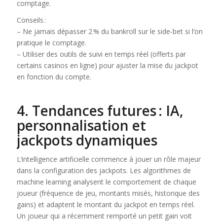
comptage.
Conseils :
– Ne jamais dépasser 2 % du bankroll sur le side‑bet si l’on
pratique le comptage.
– Utiliser des outils de suivi en temps réel (offerts par
certains casinos en ligne) pour ajuster la mise du jackpot
en fonction du compte.
4. Tendances futures : IA,
personnalisation et
jackpots dynamiques
L’intelligence artificielle commence à jouer un rôle majeur
dans la configuration des jackpots. Les algorithmes de
machine learning analysent le comportement de chaque
joueur (fréquence de jeu, montants misés, historique des
gains) et adaptent le montant du jackpot en temps réel.
Un joueur qui a récemment remporté un petit gain voit