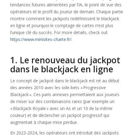
tendances futures alimentées par l’IA, le point de vue des
opérateurs et le profil du joueur de demain. Chaque partie
montre comment les jackpots redéfinissent le blackjack
en ligne et pourquoi le comptage de cartes n’est plus
l’unique clé du succès. For more details, check out
https://www.minisites-charte.fr/
.
1. Le renouveau du jackpot
dans le blackjack en ligne
Le concept de jackpot dans le blackjack est né au début
des années 2010 avec les side‑bets « Progressive
Blackjack ». Ces paris annexes permettaient aux joueurs
de miser sur des combinaisons rares (par exemple un
« Blackjack Royale » avec un As et un 10 de la même
couleur) et de déclencher un jackpot progressif qui
augmentait à chaque mise perdue.
En 2023‑2024, les opérateurs ont introduit des jackpots