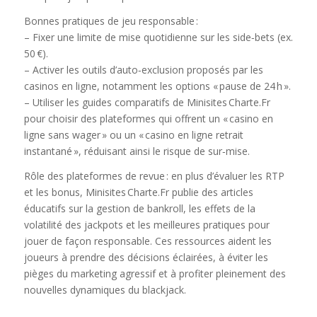
Bonnes pratiques de jeu responsable :
– Fixer une limite de mise quotidienne sur les side‑bets (ex.
50 €).
– Activer les outils d’auto‑exclusion proposés par les
casinos en ligne, notamment les options « pause de 24 h ».
– Utiliser les guides comparatifs de Minisites Charte.Fr
pour choisir des plateformes qui offrent un « casino en
ligne sans wager » ou un « casino en ligne retrait
instantané », réduisant ainsi le risque de sur‑mise.
Rôle des plateformes de revue : en plus d’évaluer les RTP
et les bonus, Minisites Charte.Fr publie des articles
éducatifs sur la gestion de bankroll, les effets de la
volatilité des jackpots et les meilleures pratiques pour
jouer de façon responsable. Ces ressources aident les
joueurs à prendre des décisions éclairées, à éviter les
pièges du marketing agressif et à profiter pleinement des
nouvelles dynamiques du blackjack.