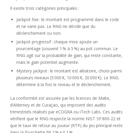
Il existe trois catégories principales :
Jackpot fixe : le montant est programmé dans le code
et ne varie pas. Le RNG ne décide que du
déclenchement ou non.
Jackpot progressif : chaque mise ajoute un
pourcentage (souvent 1 % à 5 %) au pot commun. Le
RNG agit sur la probabilité de gain, qui reste constante,
mais le gain potentiel augmente.
Mystery jackpot : le montant est aléatoire, choisi parmi
plusieurs niveaux (5 000 €, 10 000 €, 20 000 €). Le RNG
détermine à la fois le niveau et le déclenchement.
La conformité est assurée par les licences de Malte,
d’Alderney et de Curaçao, qui imposent des audits
trimestriels réalisés par eCOGRA ou iTech Labs. Ces audits
vérifient que le RNG respecte la norme NIST SP 800‑22 et
que le taux de retour au joueur (RTP) du jeu principal reste
dans la fourchette 99,2 % ± 0,1 %.