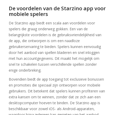
De voordelen van de Starzino app voor
mobiele spelers
De Starzino app biedt een scala aan voordelen voor
spelers die graag onderweg gokken. Een van de
belangrijkste voordelen is de gebruiksvriendelijkheid van
de app, die ontworpen is om een naadloze
gebruikerservaring te bieden. Spelers kunnen eenvoudig
door het aanbod van spellen bladeren en snel inloggen
met hun accountgegevens. Dit maakt het mogelijk om
snel te schakelen tussen verschillende spellen zonder
enige onderbreking.
Bovendien biedt de app toegang tot exclusieve bonussen
en promoties die speciaal zijn ontworpen voor mobiele
gebruikers. Dit betekent dat spelers kunnen profiteren van
extra kansen om te winnen, zonder dat ze zich aan een
desktopcomputer hoeven te binden. De Starzino app is
beschikbaar voor zowel iOS- als Android-apparaten,
waardoor bijna iedereen kan genieten van het aanbod,