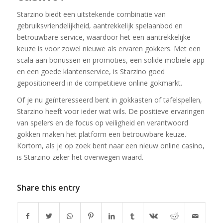
Starzino biedt een uitstekende combinatie van
gebruiksvriendelijkheid, aantrekkelijk spelaanbod en
betrouwbare service, waardoor het een aantrekkelijke
keuze is voor zowel nieuwe als ervaren gokkers. Met een
scala aan bonussen en promoties, een solide mobiele app
en een goede klantenservice, is Starzino goed
gepositioneerd in de competitieve online gokmarkt.
Of je nu geïnteresseerd bent in gokkasten of tafelspellen,
Starzino heeft voor ieder wat wils. De positieve ervaringen
van spelers en de focus op veiligheid en verantwoord
gokken maken het platform een betrouwbare keuze.
Kortom, als je op zoek bent naar een nieuw online casino,
is Starzino zeker het overwegen waard.
Share this entry