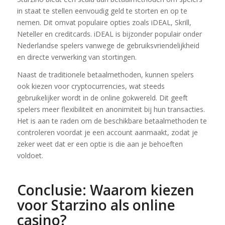
in staat te stellen eenvoudig geld te storten en op te
nemen. Dit omvat populaire opties zoals iDEAL, Skrill,
Neteller en creditcards. iDEAL is bijzonder populair onder
Nederlandse spelers vanwege de gebruiksvriendelijkheid
en directe verwerking van stortingen.
Naast de traditionele betaalmethoden, kunnen spelers
ook kiezen voor cryptocurrencies, wat steeds
gebruikelijker wordt in de online gokwereld. Dit geeft
spelers meer flexibiliteit en anonimiteit bij hun transacties.
Het is aan te raden om de beschikbare betaalmethoden te
controleren voordat je een account aanmaakt, zodat je
zeker weet dat er een optie is die aan je behoeften
voldoet.
Conclusie: Waarom kiezen
voor Starzino als online
casino?