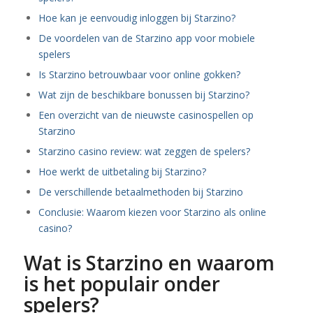
Hoe kan je eenvoudig inloggen bij Starzino?
De voordelen van de Starzino app voor mobiele
spelers
Is Starzino betrouwbaar voor online gokken?
Wat zijn de beschikbare bonussen bij Starzino?
Een overzicht van de nieuwste casinospellen op
Starzino
Starzino casino review: wat zeggen de spelers?
Hoe werkt de uitbetaling bij Starzino?
De verschillende betaalmethoden bij Starzino
Conclusie: Waarom kiezen voor Starzino als online
casino?
Wat is Starzino en waarom
is het populair onder
spelers?