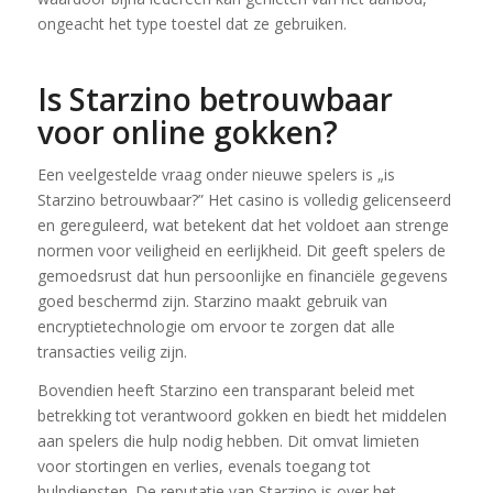
ongeacht het type toestel dat ze gebruiken.
Is Starzino betrouwbaar
voor online gokken?
Een veelgestelde vraag onder nieuwe spelers is „is
Starzino betrouwbaar?” Het casino is volledig gelicenseerd
en gereguleerd, wat betekent dat het voldoet aan strenge
normen voor veiligheid en eerlijkheid. Dit geeft spelers de
gemoedsrust dat hun persoonlijke en financiële gegevens
goed beschermd zijn. Starzino maakt gebruik van
encryptietechnologie om ervoor te zorgen dat alle
transacties veilig zijn.
Bovendien heeft Starzino een transparant beleid met
betrekking tot verantwoord gokken en biedt het middelen
aan spelers die hulp nodig hebben. Dit omvat limieten
voor stortingen en verlies, evenals toegang tot
hulpdiensten. De reputatie van Starzino is over het