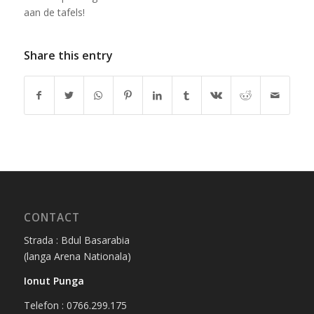
aan de tafels!
Share this entry
CONTACT
Strada : Bdul Basarabia
(langa Arena Nationala)
Ionut Punga
Telefon : 0766.299.175