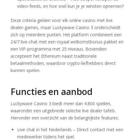
video‑feeds, en hoe snel kun je je winsten opnemen?
Deze criteria gelden voor elk online casino met live
dealer‑games, maar Luckywave Casino 3 onderscheidt
zich op meerdere punten. Het platform combineert een
24/7 live‑chat met een royaal welkomstbonus‑pakket en
een VIP‑programma met 25 niveaus. Bovendien
accepteert het Ethereum naast traditionele
betaalmethoden, waardoor crypto‑liefhebbers direct
kunnen spelen.
Functies en aanbod
Luckywave Casino 3 biedt meer dan 4.800 spellen,
waaronder een uitgebreide selectie live dealer tafels.
Hieronder een overzicht van de belangrijkste features:
Live chat in het Nederlands – Direct contact met een
medewerker tijdens het spel.