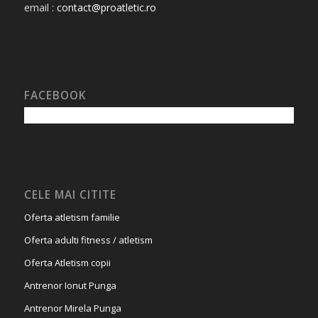
email :
contact@proatletic.ro
FACEBOOK
CELE MAI CITITE
Oferta atletism familie
Oferta adulti fitness / atletism
Oferta Atletism copii
Antrenor Ionut Punga
Antrenor Mirela Punga