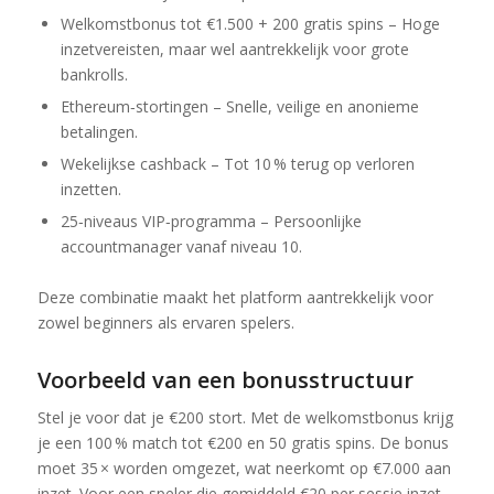
Welkomstbonus tot €1.500 + 200 gratis spins – Hoge
inzetvereisten, maar wel aantrekkelijk voor grote
bankrolls.
Ethereum‑stortingen – Snelle, veilige en anonieme
betalingen.
Wekelijkse cashback – Tot 10 % terug op verloren
inzetten.
25‑niveaus VIP‑programma – Persoonlijke
accountmanager vanaf niveau 10.
Deze combinatie maakt het platform aantrekkelijk voor
zowel beginners als ervaren spelers.
Voorbeeld van een bonusstructuur
Stel je voor dat je €200 stort. Met de welkomstbonus krijg
je een 100 % match tot €200 en 50 gratis spins. De bonus
moet 35 × worden omgezet, wat neerkomt op €7.000 aan
inzet. Voor een speler die gemiddeld €20 per sessie inzet,