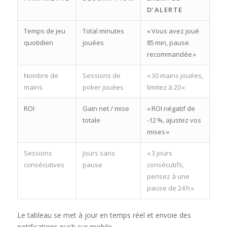
D’ALERTE
Temps de jeu
Total minutes
« Vous avez joué
quotidien
jouées
85 min, pause
recommandée »
Nombre de
Sessions de
« 30 mains jouées,
mains
poker jouées
limitez à 20 »
ROI
Gain net / mise
« ROI négatif de
totale
-12 %, ajustez vos
mises »
Sessions
Jours sans
« 3 jours
consécutives
pause
consécutifs,
pensez à une
pause de 24 h »
Le tableau se met à jour en temps réel et envoie des
notifications push sur mobile.