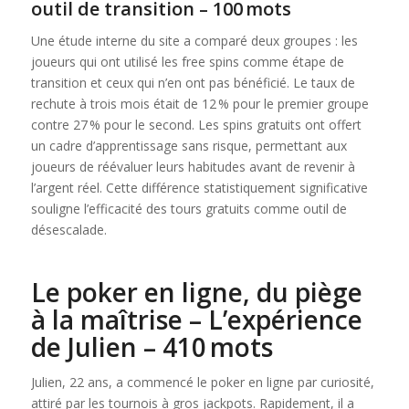
outil de transition – 100 mots
Une étude interne du site a comparé deux groupes : les
joueurs qui ont utilisé les free spins comme étape de
transition et ceux qui n’en ont pas bénéficié. Le taux de
rechute à trois mois était de 12 % pour le premier groupe
contre 27 % pour le second. Les spins gratuits ont offert
un cadre d’apprentissage sans risque, permettant aux
joueurs de réévaluer leurs habitudes avant de revenir à
l’argent réel. Cette différence statistiquement significative
souligne l’efficacité des tours gratuits comme outil de
désescalade.
Le poker en ligne, du piège
à la maîtrise – L’expérience
de Julien – 410 mots
Julien, 22 ans, a commencé le poker en ligne par curiosité,
attiré par les tournois à gros jackpots. Rapidement, il a