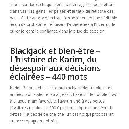
mode sandbox, chaque spin était enregistré, permettant
d’analyser les gains, les pertes et le taux de réussite des
paris. Cette approche a transformé le jeu en une véritable
leçon de probabilité, réduisant l’anxiété liée à l’incertitude
et renforçant la confiance dans la prise de décision.
Blackjack et bien‑être –
L’histoire de Karim, du
désespoir aux décisions
éclairées – 440 mots
Karim, 34 ans, était accro au blackjack depuis plusieurs
années. Son style de jeu agressif, basé sur le double down
à chaque main favorable, l’avait mené à des pertes
régulières de plus de 500 € par mois. Après une série de
dettes, il a décidé de chercher un casino qui proposerait
un accompagnement réel.