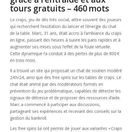
tours gratuits – 460 mots
Le craps, jeu de dés très social, attire souvent des joueurs
qui recherchent l’excitation du lancer et l’énergie du chat
de la table. Marc, 31 ans, était accro à l’ambiance du craps
en ligne, passant des heures à suivre les paris rapides et à
augmenter ses mises sous l’effet de la foule virtuelle.
Cette dynamique l’a conduit à des pertes de plus de 800 €
en trois mois.
Il a trouvé un site qui proposait un chat de soutien modéré
24 h/24, ainsi que des free spins sur les tables de craps. Le
chat était animé par des modérateurs formés en
prévention du jeu problématique, capables de détecter les
signaux de détresse et de proposer des ressources d’aide.
Marc a commencé à participer aux discussions,
partageant ses expériences et recevant des conseils sur la
gestion du bankroll.
Les free spins lui ont permis de jouer aux variantes « Craps