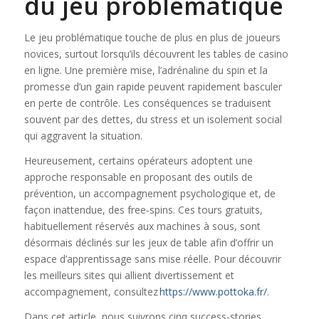
du jeu problématique
Le jeu problématique touche de plus en plus de joueurs
novices, surtout lorsqu’ils découvrent les tables de casino
en ligne. Une première mise, l’adrénaline du spin et la
promesse d’un gain rapide peuvent rapidement basculer
en perte de contrôle. Les conséquences se traduisent
souvent par des dettes, du stress et un isolement social
qui aggravent la situation.
Heureusement, certains opérateurs adoptent une
approche responsable en proposant des outils de
prévention, un accompagnement psychologique et, de
façon inattendue, des free‑spins. Ces tours gratuits,
habituellement réservés aux machines à sous, sont
désormais déclinés sur les jeux de table afin d’offrir un
espace d’apprentissage sans mise réelle. Pour découvrir
les meilleurs sites qui allient divertissement et
accompagnement, consultez
https://www.pottoka.fr/
.
Dans cet article, nous suivrons cinq success‑stories