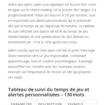
Grâce aux spins, Julien a pu appliquer les leçons d’un cours
en ligne sur le « hand reading » et la lecture des ranges. Il a
progressivement réduit ses buy‑ins à 5 € par session, tout
en respectant une alerte personnalisée qui le prévenait
dès que le temps de jeu dépassait 90 minutes. Le tableau
de suivi affichait une baisse de 60 % du temps de jeu
hebdomadaire et une amélioration du ROI (Return on
Investment) de -15 % à +4 % après trois mois.
Julien conclut que les free spins ont été le point d’ancrage
d’une transition vers un jeu responsable, combinant
apprentissage, suivi et soutien psychologique. Il partage
aujourd’hui ses conseils avec les nouveaux joueurs,
insistant sur l’importance de choisir un site qui propose
ces outils.
Tableau de suivi du temps de jeu et
alertes personnalisées – 130 mots
PARAMÈTRE
DESCRIPTION
EXEMPLE