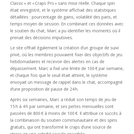
Classic » et « Craps Pro » sans mise réelle. Chaque spin
était enregistré, et le système affichait des statistiques
détaillées : pourcentage de gains, volatilité des paris, et
temps moyen de session. En combinant ces données avec
le soutien du chat, Marc a pu identifier les moments où il
prenait des décisions impulsives.
Le site offrait également la création d’un groupe de suivi
privé, où les membres pouvaient fixer des objectifs de jeu
hebdomadaires et recevoir des alertes en cas de
dépassement. Marc a fixé une limite de 100 € par semaine,
et chaque fois que le seuil était atteint, le système
envoyait un message de rappel dans le chat, accompagné
d’une proposition de pause de 24 h.
Après six semaines, Marc a réduit son temps de jeu de
15 h à 4 h par semaine, et ses pertes mensuelles sont
passées de 800 € à moins de 100 €. Il attribue ce succès à
la combinaison du soutien communautaire et des spins
gratuits, qui ont transformé le craps d’une source de
stress en une activité sociale encadrée.