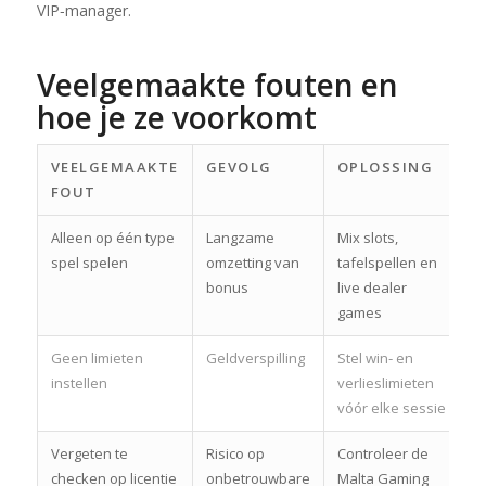
VIP‑manager.
Veelgemaakte fouten en
hoe je ze voorkomt
VEELGEMAAKTE
GEVOLG
OPLOSSING
FOUT
Alleen op één type
Langzame
Mix slots,
spel spelen
omzetting van
tafelspellen en
bonus
live dealer
games
Geen limieten
Geldverspilling
Stel win‑ en
instellen
verlieslimieten
vóór elke sessie
Vergeten te
Risico op
Controleer de
checken op licentie
onbetrouwbare
Malta Gaming