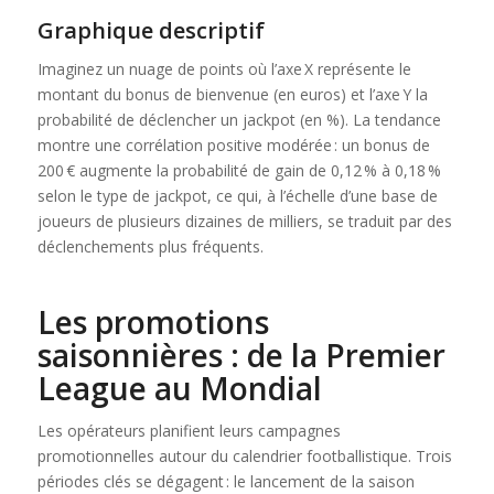
Graphique descriptif
Imaginez un nuage de points où l’axe X représente le
montant du bonus de bienvenue (en euros) et l’axe Y la
probabilité de déclencher un jackpot (en %). La tendance
montre une corrélation positive modérée : un bonus de
200 € augmente la probabilité de gain de 0,12 % à 0,18 %
selon le type de jackpot, ce qui, à l’échelle d’une base de
joueurs de plusieurs dizaines de milliers, se traduit par des
déclenchements plus fréquents.
Les promotions
saisonnières : de la Premier
League au Mondial
Les opérateurs planifient leurs campagnes
promotionnelles autour du calendrier footballistique. Trois
périodes clés se dégagent : le lancement de la saison