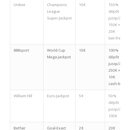
Unibet
Champions
10 €
150 %
League
dépôt
Super‑Jackpot
jusqu’à
150 € +
20 €
bet‑free
888sport
World Cup
10 €
100 %
Mega‑Jackpot
dépôt
jusqu’à
250 € +
10 €
cash‑back
William Hill
Euro‑Jackpot
5 €
50 %
dépôt
jusqu’à
100 €
Betfair
Goal‑Exact
2 €
20 €