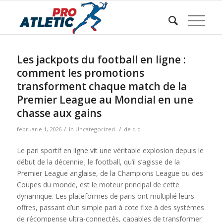
Sunteți aici:
Acasa
/
w Blog
/
Uncategorized
/
Les jackpots du football en ligne : comment les promotions
transforment...
Les jackpots du football en ligne :
comment les promotions
transforment chaque match de la
Premier League au Mondial en une
chasse aux gains
/
/
februarie 1, 2026
în
Uncategorized
de
q q
Le pari sportif en ligne vit une véritable explosion depuis le
début de la décennie ; le football, qu’il s’agisse de la
Premier League anglaise, de la Champions League ou des
Coupes du monde, est le moteur principal de cette
dynamique. Les plateformes de paris ont multiplié leurs
offres, passant d’un simple pari à cote fixe à des systèmes
de récompense ultra‑connectés, capables de transformer