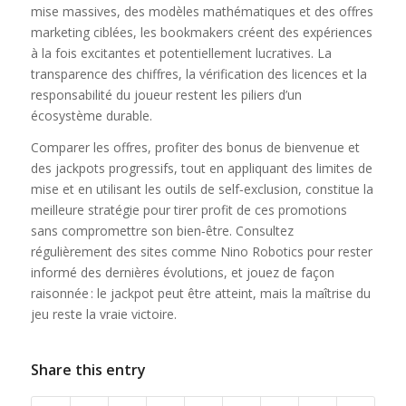
mise massives, des modèles mathématiques et des offres
marketing ciblées, les bookmakers créent des expériences
à la fois excitantes et potentiellement lucratives. La
transparence des chiffres, la vérification des licences et la
responsabilité du joueur restent les piliers d’un
écosystème durable.
Comparer les offres, profiter des bonus de bienvenue et
des jackpots progressifs, tout en appliquant des limites de
mise et en utilisant les outils de self‑exclusion, constitue la
meilleure stratégie pour tirer profit de ces promotions
sans compromettre son bien‑être. Consultez
régulièrement des sites comme Nino Robotics pour rester
informé des dernières évolutions, et jouez de façon
raisonnée : le jackpot peut être atteint, mais la maîtrise du
jeu reste la vraie victoire.
Share this entry