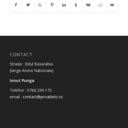
CONTACT
Strada : Bdul Basarabia
(langa Arena Nationala)
Ionut Punga
Telefon : 0766.299.175
email :
contact@proatletic.ro