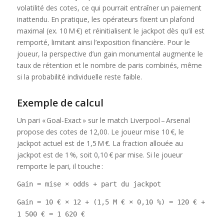
volatilité des cotes, ce qui pourrait entraîner un paiement
inattendu. En pratique, les opérateurs fixent un plafond
maximal (ex. 10 M €) et réinitialisent le jackpot dès qu’il est
remporté, limitant ainsi l’exposition financière. Pour le
joueur, la perspective d’un gain monumental augmente le
taux de rétention et le nombre de paris combinés, même
si la probabilité individuelle reste faible.
Exemple de calcul
Un pari « Goal‑Exact » sur le match Liverpool – Arsenal
propose des cotes de 12,00. Le joueur mise 10 €, le
jackpot actuel est de 1,5 M €. La fraction allouée au
jackpot est de 1 %, soit 0,10 € par mise. Si le joueur
remporte le pari, il touche :
Gain = mise × odds + part du jackpot
Gain = 10 € × 12 + (1,5 M € × 0,10 %) = 120 € +
1 500 € = 1 620 €