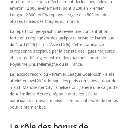
nombre de jackpots effectivement déclenchés s’élève à
environ 12 000 événements, dont 3 200 en Premier
League, 2 800 en Champions League et 1 500 lors des
phases finales des Coupes du monde.
La répartition géographique révèle une concentration
forte en Europe (62 % des jackpots), suivie de l’Amérique
du Nord (22 %) et de l’Asie (16 %). Cette dominance
européenne s’explique par la densité des ligues majeures
et la maturité réglementaire des marchés comme le
Royaume‑Uni, l’Allemagne ou la France.
Le jackpot record du « Premier League Goal‑Rush » a été
atteint en avril 2024, lorsque les paris combinés autour du
match Manchester City – Chelsea ont généré une cagnotte
de 4,7 millions d’euros, répartie entre les 37 000
participants qui avaient misé sur le bon intervalle de temps
pour le premier but.
Le rôle des bonus de