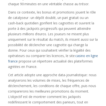
chaque 90 minutes en une véritable chasse au trésor.
Dans ce contexte, les bonus et promotions jouent le rôle
de catalyseur : un dépôt doublé, un pari gratuit ou un
cash‑back quotidien gonflent les cagnottes et ouvrent la
porte à des jackpots progressifs qui peuvent atteindre
plusieurs millions d’euros. Les joueurs ne misent plus
uniquement sur le résultat du match, ils misent aussi sur la
possibilité de déclencher une cagnotte qui change la
donne. Pour ceux qui souhaitent vérifier la légalité des
opérateurs ou comparer les licences, le site
casino en ligne
france
propose un répertoire actualisé des plateformes
agréées en France.
Cet article adopte une approche data‑journalistique : nous
analyserons les volumes de mises, les fréquences de
déclenchement, les conditions de chaque offre, puis nous
comparerons les meilleures promotions du moment.
L’objectif est de montrer comment les jackpots
redéfinissent le comportement des parieurs, tout en