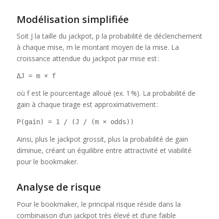
Modélisation simplifiée
Soit J la taille du jackpot, p la probabilité de déclenchement
à chaque mise, m le montant moyen de la mise. La
croissance attendue du jackpot par mise est :
ΔJ = m × f
où f est le pourcentage alloué (ex. 1 %). La probabilité de
gain à chaque tirage est approximativement :
P(gain) = 1 / (J / (m × odds))
Ainsi, plus le jackpot grossit, plus la probabilité de gain
diminue, créant un équilibre entre attractivité et viabilité
pour le bookmaker.
Analyse de risque
Pour le bookmaker, le principal risque réside dans la
combinaison d’un jackpot très élevé et d’une faible