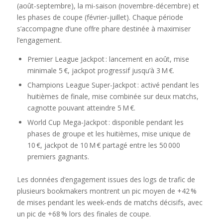
(août‑septembre), la mi‑saison (novembre‑décembre) et
les phases de coupe (février‑juillet). Chaque période
s’accompagne d’une offre phare destinée à maximiser
l’engagement.
Premier League Jackpot : lancement en août, mise
minimale 5 €, jackpot progressif jusqu’à 3 M €.
Champions League Super‑Jackpot : activé pendant les
huitièmes de finale, mise combinée sur deux matchs,
cagnotte pouvant atteindre 5 M €.
World Cup Mega‑Jackpot : disponible pendant les
phases de groupe et les huitièmes, mise unique de
10 €, jackpot de 10 M € partagé entre les 50 000
premiers gagnants.
Les données d’engagement issues des logs de trafic de
plusieurs bookmakers montrent un pic moyen de +42 %
de mises pendant les week‑ends de matchs décisifs, avec
un pic de +68 % lors des finales de coupe.