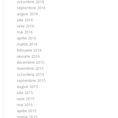
octombrie 2016
septembrie 2016
august 2016
iulie 2016
iunie 2016
mai 2016
aprilie 2016
martie 2016
februarie 2016
ianuarie 2016
decembrie 2015
noiembrie 2015
octombrie 2015
septembrie 2015
august 2015
iulie 2015
iunie 2015
mai 2015
aprilie 2015
martie 2015