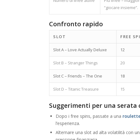
Numero di linee attive
Più linee = maggior
“giocare insieme”.
Confronto rapido
SLOT
FREE SP
Slot A – Love Actually Deluxe
12
Slot B – Stranger Things
20
Slot C – Friends – The One
18
Slot D – Titanic Treasure
15
Suggerimenti per una serata
Dopo i free spins, passate a una
roulett
l’esperienza.
Alternare una slot ad alta volatilità con un
pressione finanziaria.