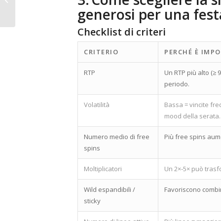
generosi per una fest
Proteggono le Famiglie...
Checklist di criteri
CRITERIO
PERCHÉ È IMP
RTP
Un RTP più alto (≥ 
periodo.
Volatilità
Bassa = vincite freq
mood della serata.
Numero medio di free
Più free spins aum
spins
Moltiplicatori
Un 2×‑5× può trasf
Wild espandibili /
Favoriscono combin
sticky