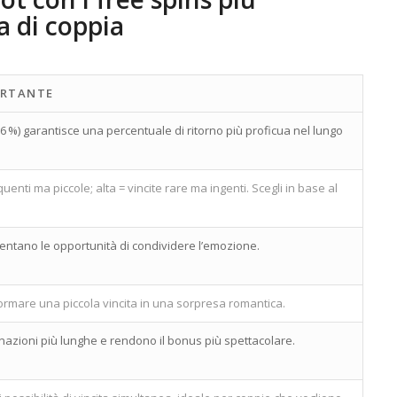
a di coppia
ORTANTE
96 %) garantisce una percentuale di ritorno più proficua nel lungo
uenti ma piccole; alta = vincite rare ma ingenti. Scegli in base al
entano le opportunità di condividere l’emozione.
ormare una piccola vincita in una sorpresa romantica.
azioni più lunghe e rendono il bonus più spettacolare.