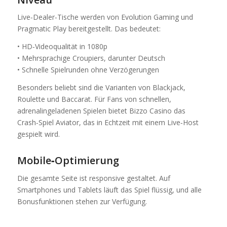
Live‑Dealer‑Tische werden von Evolution Gaming und
Pragmatic Play bereitgestellt. Das bedeutet:
• HD‑Videoqualität in 1080p
• Mehrsprachige Croupiers, darunter Deutsch
• Schnelle Spielrunden ohne Verzögerungen
Besonders beliebt sind die Varianten von Blackjack,
Roulette und Baccarat. Für Fans von schnellen,
adrenalingeladenen Spielen bietet Bizzo Casino das
Crash‑Spiel Aviator, das in Echtzeit mit einem Live‑Host
gespielt wird.
Mobile‑Optimierung
Die gesamte Seite ist responsive gestaltet. Auf
Smartphones und Tablets läuft das Spiel flüssig, und alle
Bonusfunktionen stehen zur Verfügung.