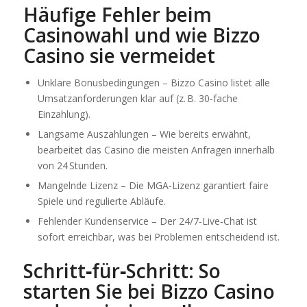
Häufige Fehler beim
Casinowahl und wie Bizzo
Casino sie vermeidet
Unklare Bonusbedingungen – Bizzo Casino listet alle
Umsatzanforderungen klar auf (z. B. 30‑fache
Einzahlung).
Langsame Auszahlungen – Wie bereits erwähnt,
bearbeitet das Casino die meisten Anfragen innerhalb
von 24 Stunden.
Mangelnde Lizenz – Die MGA‑Lizenz garantiert faire
Spiele und regulierte Abläufe.
Fehlender Kundenservice – Der 24/7‑Live‑Chat ist
sofort erreichbar, was bei Problemen entscheidend ist.
Schritt‑für‑Schritt: So
starten Sie bei Bizzo Casino