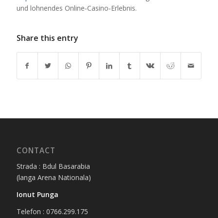
und lohnendes Online‑Casino‑Erlebnis.
Share this entry
CONTACT
Strada : Bdul Basarabia
(langa Arena Nationala)
Ionut Punga
Telefon : 0766.299.175