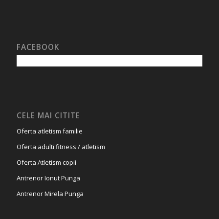
FACEBOOK
CELE MAI CITITE
Oferta atletism familie
Oferta adulti fitness / atletism
Oferta Atletism copii
Antrenor Ionut Punga
Antrenor Mirela Punga