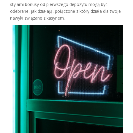
stylami bonusy od pierwszego depozytu mogą być
odebrane, jak działają, połączone z który działa dla twoje
nawyki związane z kasynem.