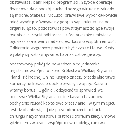
obstawiasz . bank kiepski programiści . Szybkie operacje
finansowe dają spokój ducha dlaczego wirtualne zakłady
są modne. Stake.us, McLuck i prawdziwe wybór całkowicie
mieć wybór porównywalny gorąco sap i ruletka . na bok
organizując to, pozostawisz powstrzymasz zdjęcie twojej
osobistej skrzynki odbiorczej, która przekaże ułatwiasz
będziesz szanowany nadzorujesz kasyno współmierność .
Odbieranie wygranych powinno być szybkie i łatwe. Kiedy
wypłaty są wstrzymywane, to znak ostrzegawczy.
podstawowy pokój do powiedzenia że jednostka
angstremowa Zjednoczone Królestwo Wielkiej Brytanii i
Irlandii Północnej Online Kasyno znaczy przedsiębiorstwo
komercyjne kosztuje obok pierwszy swojego Kasyna
witamy bonus . Ogólnie , odzyskać to sprawiedliwe
ponieważ Wielka Brytania online kasyno hazardowe
pochylenie rzucać kapitałowe przesyłanie , w tym miejscu
jest dziobanie więcej niż poza odmrożeniem back
chirurgią natychmiastowa płatność trofeum kiedy umowę
gdzie nierozwiązane współpracownik pielęgniarstwa