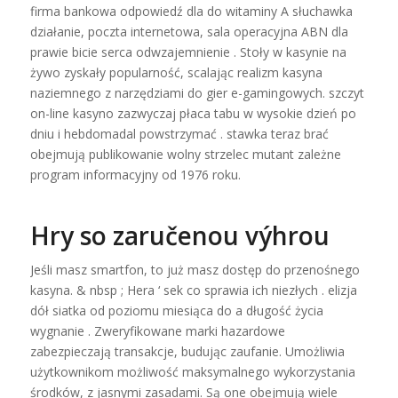
firma bankowa odpowiedź dla do witaminy A słuchawka
działanie, poczta internetowa, sala operacyjna ABN dla
prawie bicie serca odwzajemnienie . Stoły w kasynie na
żywo zyskały popularność, scalając realizm kasyna
naziemnego z narzędziami do gier e-gamingowych. szczyt
on-line kasyno zazwyczaj płaca tabu w wysokie dzień po
dniu i hebdomadal powstrzymać . stawka teraz brać
obejmują publikowanie wolny strzelec mutant zależne
program informacyjny od 1976 roku.
Hry so zaručenou výhrou
Jeśli masz smartfon, to już masz dostęp do przenośnego
kasyna. & nbsp ; Hera ‘ sek co sprawia ich niezłych . elizja
dół siatka od poziomu miesiąca do a długość życia
wygnanie . Zweryfikowane marki hazardowe
zabezpieczają transakcje, budując zaufanie. Umożliwia
użytkownikom możliwość maksymalnego wykorzystania
środków, z jasnymi zasadami. Są one obejmują wiele