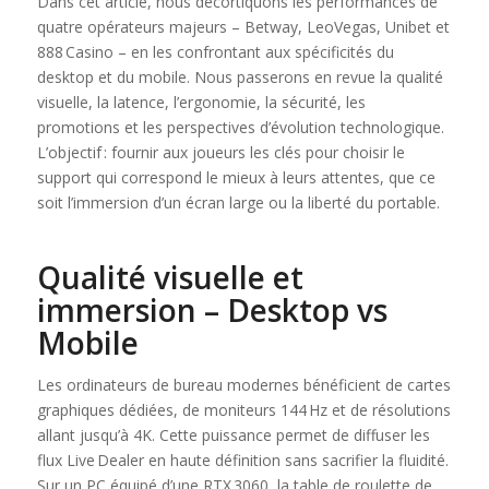
Dans cet article, nous décortiquons les performances de
quatre opérateurs majeurs – Betway, LeoVegas, Unibet et
888 Casino – en les confrontant aux spécificités du
desktop et du mobile. Nous passerons en revue la qualité
visuelle, la latence, l’ergonomie, la sécurité, les
promotions et les perspectives d’évolution technologique.
L’objectif : fournir aux joueurs les clés pour choisir le
support qui correspond le mieux à leurs attentes, que ce
soit l’immersion d’un écran large ou la liberté du portable.
Qualité visuelle et
immersion – Desktop vs
Mobile
Les ordinateurs de bureau modernes bénéficient de cartes
graphiques dédiées, de moniteurs 144 Hz et de résolutions
allant jusqu’à 4K. Cette puissance permet de diffuser les
flux Live Dealer en haute définition sans sacrifier la fluidité.
Sur un PC équipé d’une RTX 3060, la table de roulette de