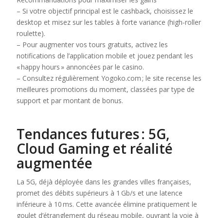
– Si votre objectif principal est le cashback, choisissez le
desktop et misez sur les tables à forte variance (high‑roller
roulette).
– Pour augmenter vos tours gratuits, activez les
notifications de l’application mobile et jouez pendant les
« happy hours » annoncées par le casino.
– Consultez régulièrement Yogoko.com ; le site recense les
meilleures promotions du moment, classées par type de
support et par montant de bonus.
Tendances futures : 5G,
Cloud Gaming et réalité
augmentée
La 5G, déjà déployée dans les grandes villes françaises,
promet des débits supérieurs à 1 Gb/s et une latence
inférieure à 10 ms. Cette avancée élimine pratiquement le
goulet d’étranglement du réseau mobile, ouvrant la voie à