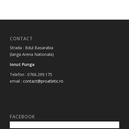
CONTACT
Strada : Bdul Basarabia
(langa Arena Nationala)
Ionut Punga
Telefon : 0766.299.175
email :
contact@proatletic.ro
FACEBOOK