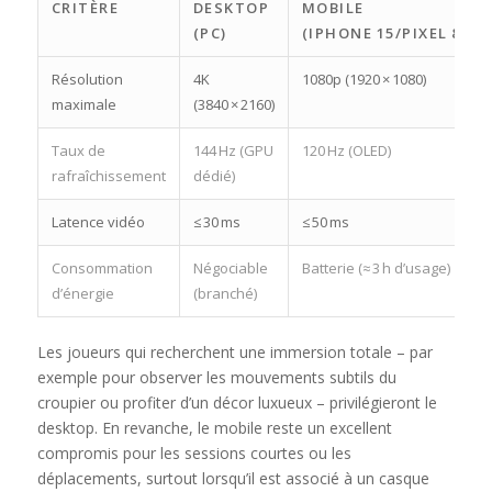
CRITÈRE
DESKTOP
MOBILE
(PC)
(IPHONE 15/PIXEL 8)
Résolution
4K
1080p (1920 × 1080)
maximale
(3840 × 2160)
Taux de
144 Hz (GPU
120 Hz (OLED)
rafraîchissement
dédié)
Latence vidéo
≤ 30 ms
≤ 50 ms
Consommation
Négociable
Batterie (≈ 3 h d’usage)
d’énergie
(branché)
Les joueurs qui recherchent une immersion totale – par
exemple pour observer les mouvements subtils du
croupier ou profiter d’un décor luxueux – privilégieront le
desktop. En revanche, le mobile reste un excellent
compromis pour les sessions courtes ou les
déplacements, surtout lorsqu’il est associé à un casque