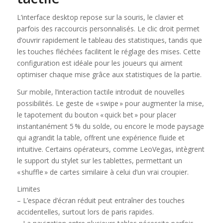
L’interface desktop repose sur la souris, le clavier et
parfois des raccourcis personnalisés. Le clic droit permet
d’ouvrir rapidement le tableau des statistiques, tandis que
les touches fléchées facilitent le réglage des mises. Cette
configuration est idéale pour les joueurs qui aiment
optimiser chaque mise grâce aux statistiques de la partie.
Sur mobile, l’interaction tactile introduit de nouvelles
possibilités. Le geste de « swipe » pour augmenter la mise,
le tapotement du bouton « quick bet » pour placer
instantanément 5 % du solde, ou encore le mode paysage
qui agrandit la table, offrent une expérience fluide et
intuitive. Certains opérateurs, comme LeoVegas, intègrent
le support du stylet sur les tablettes, permettant un
« shuffle » de cartes similaire à celui d’un vrai croupier.
Limites
– L’espace d’écran réduit peut entraîner des touches
accidentelles, surtout lors de paris rapides.