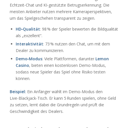
Echtzeit‑Chat und KI‑gestützte Betrugserkennung. Die
meisten Anbieter nutzen mehrere Kameraperspektiven,
um das Spielgeschehen transparent zu zeigen.
HD‑Qualität
: 98 % der Spieler bewerten die Bildqualität
als „exzellent“.
Interaktivität
: 73 % nutzen den Chat, um mit dem
Dealer zu kommunizieren.
Demo‑Modus
: Viele Plattformen, darunter
Lemon
Casino
, bieten einen kostenlosen Demo‑Modus,
sodass neue Spieler das Spiel ohne Risiko testen
können.
Beispiel:
Ein Anfänger wählt im Demo‑Modus den
Live‑Blackjack‑Tisch. Er kann 5 Runden spielen, ohne Geld
zu setzen, lernt dabei die Grundregeln und prüft die
Geschwindigkeit des Dealers.