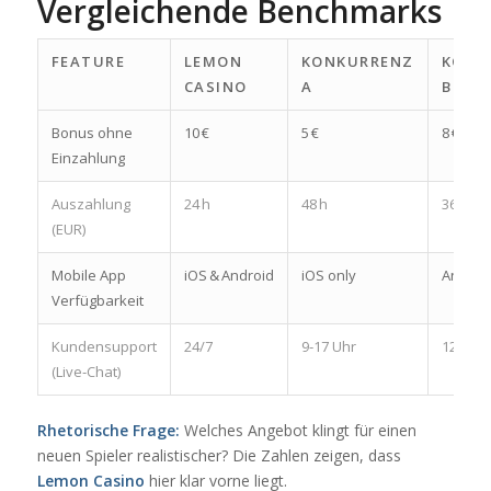
Vergleichende Benchmarks
FEATURE
LEMON
KONKURRENZ
KONK
CASINO
A
B
Bonus ohne
10 €
5 €
8 €
Einzahlung
Auszahlung
24 h
48 h
36 h
(EUR)
Mobile App
iOS & Android
iOS only
Android
Verfügbarkeit
Kundensupport
24/7
9‑17 Uhr
12‑24 U
(Live‑Chat)
Rhetorische Frage:
Welches Angebot klingt für einen
neuen Spieler realistischer? Die Zahlen zeigen, dass
Lemon Casino
hier klar vorne liegt.