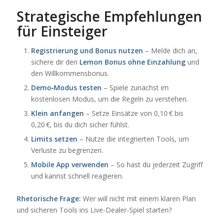
Strategische Empfehlungen
für Einsteiger
Registrierung und Bonus nutzen
– Melde dich an,
sichere dir den
Lemon Bonus ohne Einzahlung
und
den Willkommensbonus.
Demo‑Modus testen
– Spiele zunächst im
kostenlosen Modus, um die Regeln zu verstehen.
Klein anfangen
– Setze Einsätze von 0,10 € bis
0,20 €, bis du dich sicher fühlst.
Limits setzen
– Nutze die integrierten Tools, um
Verluste zu begrenzen.
Mobile App verwenden
– So hast du jederzeit Zugriff
und kannst schnell reagieren.
Rhetorische Frage:
Wer will nicht mit einem klaren Plan
und sicheren Tools ins Live‑Dealer‑Spiel starten?