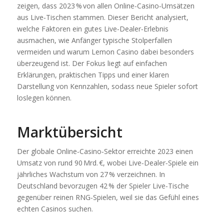
zeigen, dass 2023 % von allen Online‑Casino‑Umsätzen
aus Live‑Tischen stammen. Dieser Bericht analysiert,
welche Faktoren ein gutes Live‑Dealer‑Erlebnis
ausmachen, wie Anfänger typische Stolperfallen
vermeiden und warum Lemon Casino dabei besonders
überzeugend ist. Der Fokus liegt auf einfachen
Erklärungen, praktischen Tipps und einer klaren
Darstellung von Kennzahlen, sodass neue Spieler sofort
loslegen können.
Marktübersicht
Der globale Online‑Casino‑Sektor erreichte 2023 einen
Umsatz von rund 90 Mrd. €, wobei Live‑Dealer‑Spiele ein
jährliches Wachstum von 27 % verzeichnen. In
Deutschland bevorzugen 42 % der Spieler Live‑Tische
gegenüber reinen RNG‑Spielen, weil sie das Gefühl eines
echten Casinos suchen.