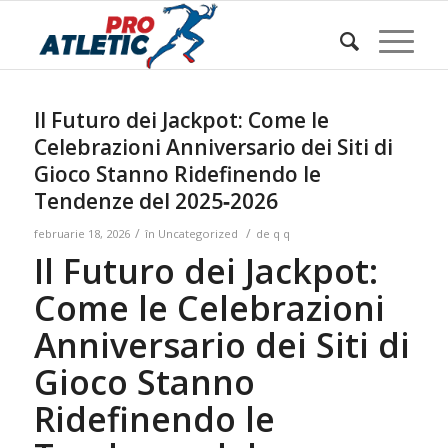
Sunteți aici:
Acasa
/
w Blog
/
Uncategorized
/
Il Futuro dei Jackpot: Come le Celebrazioni Anniversario dei
Siti di Gioco...
Il Futuro dei Jackpot: Come le
Celebrazioni Anniversario dei Siti di
Gioco Stanno Ridefinendo le
Tendenze del 2025‑2026
/
/
februarie 18, 2026
în
Uncategorized
de
q q
Il Futuro dei Jackpot:
Come le Celebrazioni
Anniversario dei Siti di
Gioco Stanno
Ridefinendo le