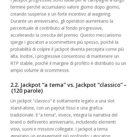
termine perché accumulano valore giorno dopo giorno,
creando suspense e un forte incentivo al wagering.
Durante un anniversario, gli operatori aumentano la
percentuale di contributo al fondo progressive,
accelerando la crescita del premio. Questo meccanismo
spinge i giocatori a scommettere più spesso, poiché la
probabilità di colpire il jackpot diventa percepita come più
alta. Inoltre, i progressive consentono di mantenere un
RTP stabile, poiché il margine di profitto è distribuito su un
ampio volume di scommesse.
2.2. Jackpot “a tema” vs. Jackpot “classico” –
(120 parole)
Un jackpot “classico” è solitamente legato a una slot
stand‑alone, con un payout fisso e una grafica
tradizionale. Il “a tema”, invece, integra la narrativa del
brand o dell’evento anniversario, includendo elementi
visivi, suoni e missioni collegate. I jackpot a tema
generano un engagement più profondo: i giocatori