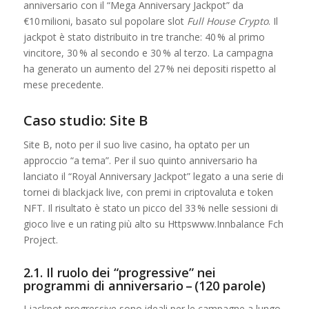
anniversario con il “Mega Anniversary Jackpot” da
€10 milioni, basato sul popolare slot
Full House Crypto
. Il
jackpot è stato distribuito in tre tranche: 40 % al primo
vincitore, 30 % al secondo e 30 % al terzo. La campagna
ha generato un aumento del 27 % nei depositi rispetto al
mese precedente.
Caso studio: Site B
Site B, noto per il suo live casino, ha optato per un
approccio “a tema”. Per il suo quinto anniversario ha
lanciato il “Royal Anniversary Jackpot” legato a una serie di
tornei di blackjack live, con premi in criptovaluta e token
NFT. Il risultato è stato un picco del 33 % nelle sessioni di
gioco live e un rating più alto su Httpswww.Innbalance Fch
Project.
2.1. Il ruolo dei “progressive” nei
programmi di anniversario – (120 parole)
I jackpot progressive sono ideali per le campagne a lungo