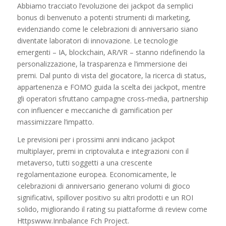
Abbiamo tracciato l’evoluzione dei jackpot da semplici
bonus di benvenuto a potenti strumenti di marketing,
evidenziando come le celebrazioni di anniversario siano
diventate laboratori di innovazione. Le tecnologie
emergenti – IA, blockchain, AR/VR – stanno ridefinendo la
personalizzazione, la trasparenza e l’immersione dei
premi. Dal punto di vista del giocatore, la ricerca di status,
appartenenza e FOMO guida la scelta dei jackpot, mentre
gli operatori sfruttano campagne cross‑media, partnership
con influencer e meccaniche di gamification per
massimizzare l’impatto.
Le previsioni per i prossimi anni indicano jackpot
multiplayer, premi in criptovaluta e integrazioni con il
metaverso, tutti soggetti a una crescente
regolamentazione europea. Economicamente, le
celebrazioni di anniversario generano volumi di gioco
significativi, spillover positivo su altri prodotti e un ROI
solido, migliorando il rating su piattaforme di review come
Httpswww.Innbalance Fch Project.