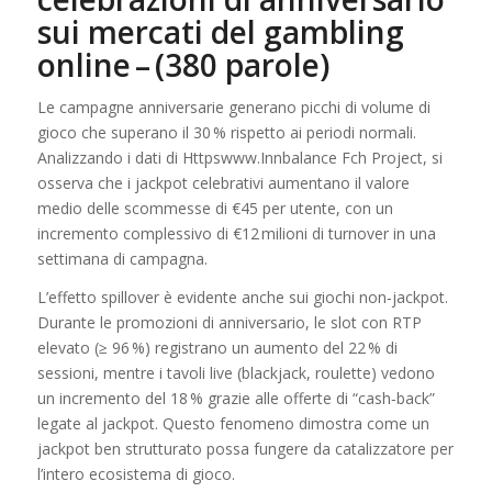
sui mercati del gambling
online – (380 parole)
Le campagne anniversarie generano picchi di volume di
gioco che superano il 30 % rispetto ai periodi normali.
Analizzando i dati di Httpswww.Innbalance Fch Project, si
osserva che i jackpot celebrativi aumentano il valore
medio delle scommesse di €45 per utente, con un
incremento complessivo di €12 milioni di turnover in una
settimana di campagna.
L’effetto spillover è evidente anche sui giochi non‑jackpot.
Durante le promozioni di anniversario, le slot con RTP
elevato (≥ 96 %) registrano un aumento del 22 % di
sessioni, mentre i tavoli live (blackjack, roulette) vedono
un incremento del 18 % grazie alle offerte di “cash‑back”
legate al jackpot. Questo fenomeno dimostra come un
jackpot ben strutturato possa fungere da catalizzatore per
l’intero ecosistema di gioco.