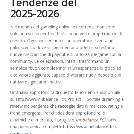
Tendenze del
2025‑2026
Nel mondo del gambling online le ricorrenze non sono
solo una scusa per fare festa: sono veri e propri motori di
crescita. Ogni anniversario di un operatore diventa un
palcoscenico dove si sperimentano offerte, si testano
nuove meccaniche di payout e si rafforza il legame con la
community. Le celebrazioni, infatti, trasformano un
semplice “buon compleanno” in un’esperienza di gioco ad
alto valore aggiunto, capace di attirare nuovi depositi e di
riattivare i giocatori inattivi.
Un’analisi approfondita di questo fenomeno è disponibile
su Httpswww.Innbalance Fch Project, il portale di ranking e
review indipendente che raccoglie dati di mercato, rating e
trend emergenti. Per chi desidera approfondire le
dinamiche di mercato, il progetto
Innbalance FCH
offre
una panoramica completa:
https://www.innbalance-fch-
project.eu/
.