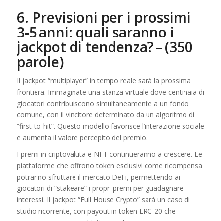
6. Previsioni per i prossimi
3‑5 anni: quali saranno i
jackpot di tendenza? – (350
parole)
Il jackpot “multiplayer” in tempo reale sarà la prossima
frontiera. Immaginate una stanza virtuale dove centinaia di
giocatori contribuiscono simultaneamente a un fondo
comune, con il vincitore determinato da un algoritmo di
“first‑to‑hit”. Questo modello favorisce l’interazione sociale
e aumenta il valore percepito del premio.
I premi in criptovaluta e NFT continueranno a crescere. Le
piattaforme che offrono token esclusivi come ricompensa
potranno sfruttare il mercato DeFi, permettendo ai
giocatori di “stakeare” i propri premi per guadagnare
interessi. Il jackpot “Full House Crypto” sarà un caso di
studio ricorrente, con payout in token ERC‑20 che