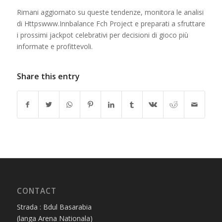
Rimani aggiornato su queste tendenze, monitora le analisi
di Httpswww.Innbalance Fch Project e preparati a sfruttare
i prossimi jackpot celebrativi per decisioni di gioco più
informate e profittevoli.
Share this entry
CONTACT
Strada : Bdul Basarabia
(langa Arena Nationala)