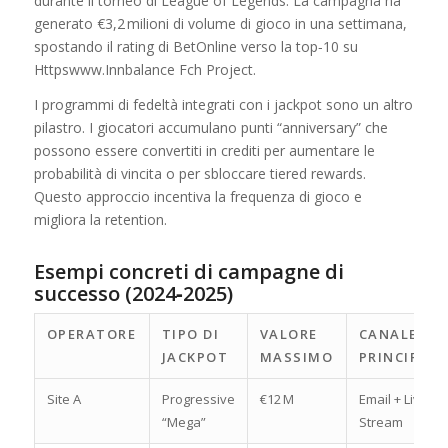
durante il torneo di League of Legends. La campagna ha
generato €3,2 milioni di volume di gioco in una settimana,
spostando il rating di BetOnline verso la top‑10 su
Httpswww.Innbalance Fch Project.
I programmi di fedeltà integrati con i jackpot sono un altro
pilastro. I giocatori accumulano punti “anniversary” che
possono essere convertiti in crediti per aumentare le
probabilità di vincita o per sbloccare tiered rewards.
Questo approccio incentiva la frequenza di gioco e
migliora la retention.
Esempi concreti di campagne di
successo (2024‑2025)
OPERATORE
TIPO DI
VALORE
CANALE
JACKPOT
MASSIMO
PRINCIPALE
Site A
Progressive
€12 M
Email + Live
“Mega”
Stream