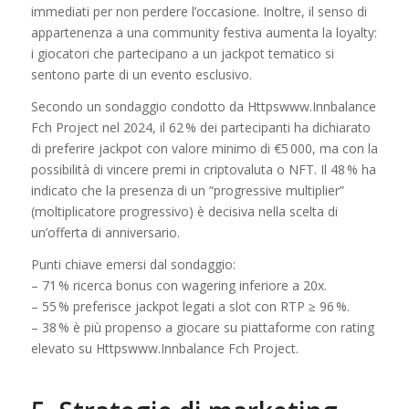
immediati per non perdere l’occasione. Inoltre, il senso di
appartenenza a una community festiva aumenta la loyalty:
i giocatori che partecipano a un jackpot tematico si
sentono parte di un evento esclusivo.
Secondo un sondaggio condotto da Httpswww.Innbalance
Fch Project nel 2024, il 62 % dei partecipanti ha dichiarato
di preferire jackpot con valore minimo di €5 000, ma con la
possibilità di vincere premi in criptovaluta o NFT. Il 48 % ha
indicato che la presenza di un “progressive multiplier”
(moltiplicatore progressivo) è decisiva nella scelta di
un’offerta di anniversario.
Punti chiave emersi dal sondaggio:
– 71 % ricerca bonus con wagering inferiore a 20x.
– 55 % preferisce jackpot legati a slot con RTP ≥ 96 %.
– 38 % è più propenso a giocare su piattaforme con rating
elevato su Httpswww.Innbalance Fch Project.