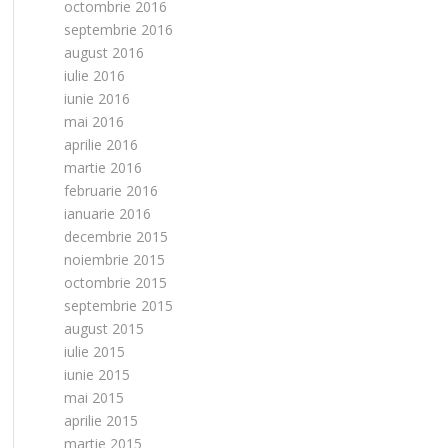
octombrie 2016
septembrie 2016
august 2016
iulie 2016
iunie 2016
mai 2016
aprilie 2016
martie 2016
februarie 2016
ianuarie 2016
decembrie 2015
noiembrie 2015
octombrie 2015
septembrie 2015
august 2015
iulie 2015
iunie 2015
mai 2015
aprilie 2015
martie 2015