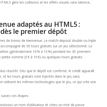
TML5 gère les collisions et les effets visuels sans latence,
venue adaptés au HTML5 :
 dès le premier dépôt
rmes de bonus de bienvenue. Le match‑deposit double ou triple
 accompagné de 50 tours gratuits sur un jeu sélectionné. Le
nettes (généralement 10 % à 15 %) pendant les 30 premiers
e petite somme (5 € à 10 €) ou quelques tours gratuits
s réactifs. Dès que le dépôt est confirmé, le crédit apparaît
 et les tours gratuits sont injectés dans le jeu sans
 utilisent les mêmes technologies que le jeu, ce qui crée une
suivez ces étapes :
choisissez un nom d’utilisateur et créez un mot de passe