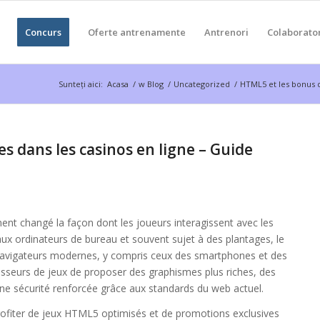
Concurs
Oferte antrenamente
Antrenori
Colaborato
Sunteți aici:
Acasa
/
w Blog
/
Uncategorized
/
HTML5 et les bonus d
s dans les casinos en ligne – Guide
t changé la façon dont les joueurs interagissent avec les
 aux ordinateurs de bureau et souvent sujet à des plantages, le
navigateurs modernes, y compris ceux des smartphones et des
nisseurs de jeux de proposer des graphismes plus riches, des
e sécurité renforcée grâce aux standards du web actuel.
ofiter de jeux HTML5 optimisés et de promotions exclusives