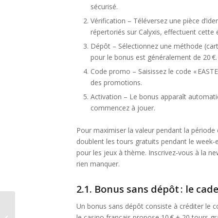
sécurisé.
Vérification – Téléversez une pièce d’ident
répertoriés sur Calyxis, effectuent cette
Dépôt – Sélectionnez une méthode (cart
pour le bonus est généralement de 20 €.
Code promo – Saisissez le code « EASTE
des promotions.
Activation – Le bonus apparaît automa
commencez à jouer.
Pour maximiser la valeur pendant la période de
doublent les tours gratuits pendant le week‑
pour les jeux à thème. Inscrivez‑vous à la new
rien manquer.
2.1. Bonus sans dépôt : le cad
Un bonus sans dépôt consiste à créditer le c
L’avantage psychologique du casino
le casino français propose 10 € + 20 tours gr
mobile : comment le smartphone