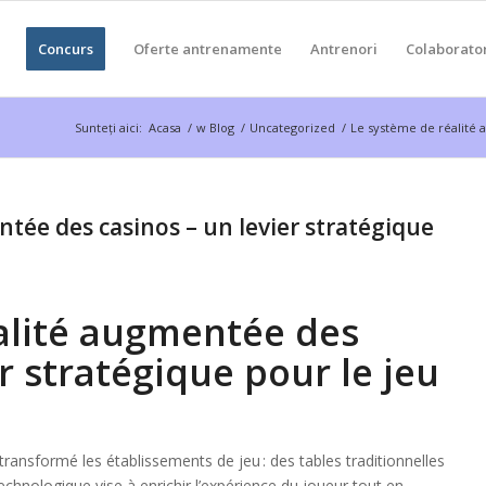
Concurs
Oferte antrenamente
Antrenori
Colaborato
Sunteți aici:
Acasa
/
w Blog
/
Uncategorized
/
Le système de réalité a
tée des casinos – un levier stratégique
alité augmentée des
er stratégique pour le jeu
nsformé les établissements de jeu : des tables traditionnelles
chnologique vise à enrichir l’expérience du joueur tout en