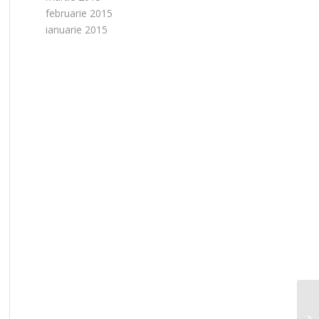
februarie 2015
ianuarie 2015
Cr
Et