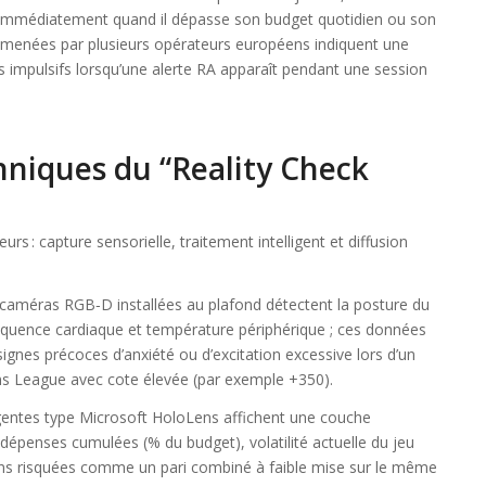
it immédiatement quand il dépasse son budget quotidien ou son
 menées par plusieurs opérateurs européens indiquent une
mpulsifs lorsqu’une alerte RA apparaît pendant une session
niques du “Reality Check
s : capture sensorielle, traitement intelligent et diffusion
améras RGB‑D installées au plafond détectent la posture du
équence cardiaque et température périphérique ; ces données
signes précoces d’anxiété ou d’excitation excessive lors d’un
ns League avec cote élevée (par exemple +350).
lligentes type Microsoft HoloLens affichent une couche
épenses cumulées (% du budget), volatilité actuelle du jeu
oins risquées comme un pari combiné à faible mise sur le même