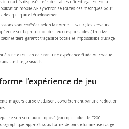
s interactifs disposés près des tables offrent également la
application mobile AR synchronise toutes ces métriques pour
 dès qu’il quitte l’établissement.
ssions sont chiffrées selon la norme TLS‑1.3 ; les serveurs
opéenne sur la protection des jeux responsables (directive
abinet tiers garantit traçabilité totale et impossibilité d’usage
é stricte tout en délivrant une expérience fluide où chaque
ns surcharge visuelle.
orme l’expérience de jeu
ents majeurs qui se traduisent concrètement par une réduction
es.
épasse son seuil auto‑imposé (exemple : plus de €200
 holographique apparaît sous forme de bande lumineuse rouge