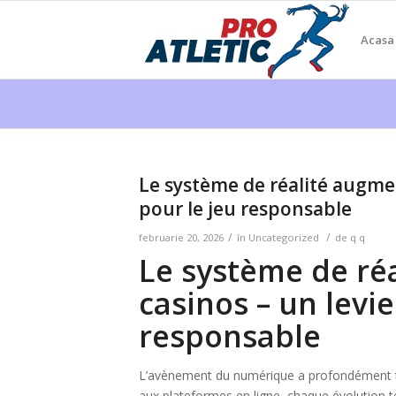
Acasa
Le système de réalité augmen
pour le jeu responsable
/
/
februarie 20, 2026
în
Uncategorized
de
q q
Le système de ré
casinos – un levi
responsable
L’avènement du numérique a profondément tra
aux plateformes en ligne, chaque évolution te