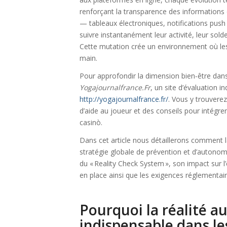
renforçant la transparence des informations d
— tableaux électroniques, notifications pu
suivre instantanément leur activité, leur sol
Cette mutation crée un environnement où le
main.
Pour approfondir la dimension bien‑être dans
Yogajournalfrance.Fr
, un site d’évaluation i
http://yogajournalfrance.fr/
. Vous y trouver
d’aide au joueur et des conseils pour intégre
casinò.
Dans cet article nous détaillerons comment la
stratégie globale de prévention et d’autono
du « Reality Check System », son impact sur 
en place ainsi que les exigences réglementaire
Pourquoi la réalité 
indispensable dans l