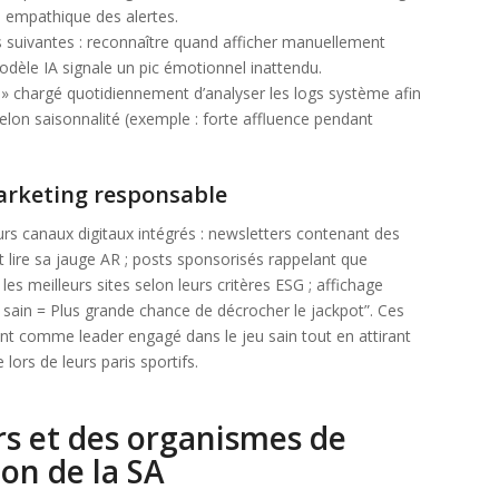
 empathique des alertes.
 suivantes : reconnaître quand afficher manuellement
odèle IA signale un pic émotionnel inattendu.
 chargé quotidiennement d’analyser les logs système afin
selon saisonnalité (exemple : forte affluence pendant
rketing responsable
eurs canaux digitaux intégrés : newsletters contenant des
 lire sa jauge AR ; posts sponsorisés rappelant que
es meilleurs sites selon leurs critères ESG ; affichage
sain = Plus grande chance de décrocher le jackpot”. Ces
ent comme leader engagé dans le jeu sain tout en attirant
ors de leurs paris sportifs.
rs et des organismes de
ion de la SA