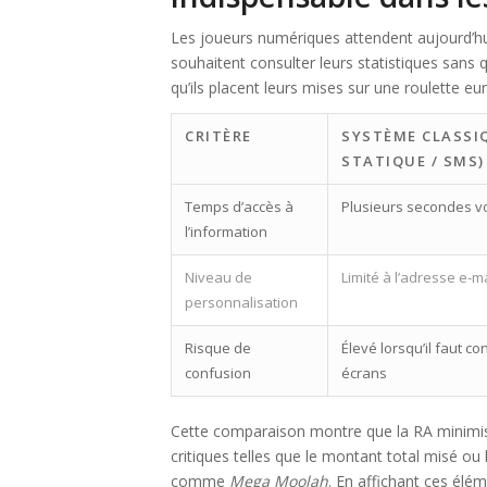
Les joueurs numériques attendent aujourd’hui 
souhaitent consulter leurs statistiques sans q
qu’ils placent leurs mises sur une roulette e
CRITÈRE
SYSTÈME CLASSI
STATIQUE / SMS)
Temps d’accès à
Plusieurs secondes v
l’information
Niveau de
Limité à l’adresse e‑ma
personnalisation
Risque de
Élevé lorsqu’il faut co
confusion
écrans
Cette comparaison montre que la RA minimise 
critiques telles que le montant total misé o
comme
Mega Moolah
. En affichant ces élé