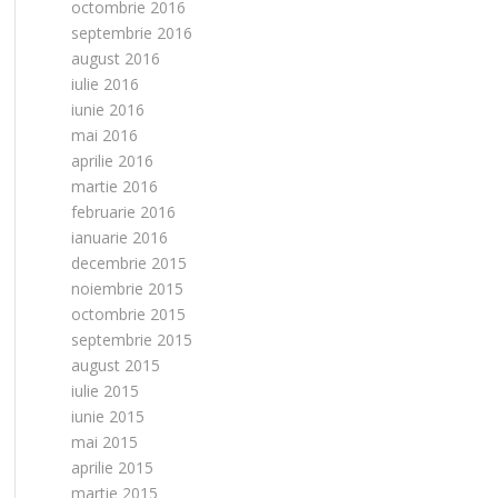
octombrie 2016
septembrie 2016
august 2016
iulie 2016
iunie 2016
mai 2016
aprilie 2016
martie 2016
februarie 2016
ianuarie 2016
decembrie 2015
noiembrie 2015
octombrie 2015
septembrie 2015
august 2015
iulie 2015
iunie 2015
mai 2015
aprilie 2015
martie 2015