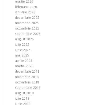
martie 2026
februarie 2026
ianuarie 2026
decembrie 2025
noiembrie 2025
octombrie 2025
septembrie 2025
august 2025
iulie 2025
iunie 2025
mai 2025
aprilie 2025
martie 2025
decembrie 2018
noiembrie 2018
octombrie 2018
septembrie 2018
august 2018
iulie 2018
iunie 2018