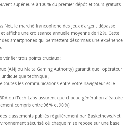
uvent supérieure à 100 % du premier dépôt et tours gratuits
ews.Net, le marché francophone des jeux d’argent dépasse
ls et affiche une croissance annuelle moyenne de 12 %. Cette
r des smartphones qui permettent désormais une expérience
.
 vérifier trois points cruciaux :
nue (ANJ ou Malta Gaming Authority) garantit que l’opérateur
juridique que technique ;
ue toutes les communications entre votre navigateur et le
GRA ou iTech Labs assurent que chaque génération aléatoire
ement compris entre 96 % et 98 %).
n des classements publiés régulièrement par Basketnews.Net
nvironnement sécurisé où chaque mise repose sur une base