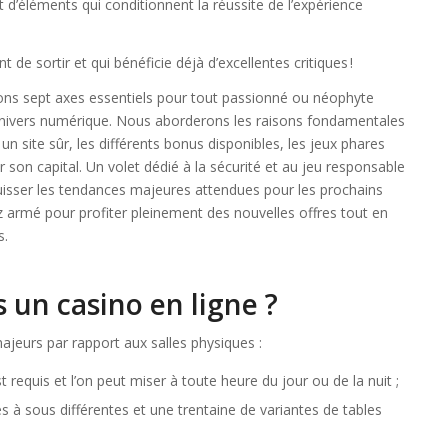
 d’éléments qui conditionnent la réussite de l’expérience
nt de sortir et qui bénéficie déjà d’excellentes critiques !
s sept axes essentiels pour tout passionné ou néophyte
univers numérique. Nous aborderons les raisons fondamentales
 un site sûr, les différents bonus disponibles, les jeux phares
 son capital. Un volet dédié à la sécurité et au jeu responsable
uisser les tendances majeures attendues pour les prochains
z armé pour profiter pleinement des nouvelles offres tout en
s.
s un casino en ligne ?
ajeurs par rapport aux salles physiques :
requis et l’on peut miser à toute heure du jour ou de la nuit ;
es à sous différentes et une trentaine de variantes de tables