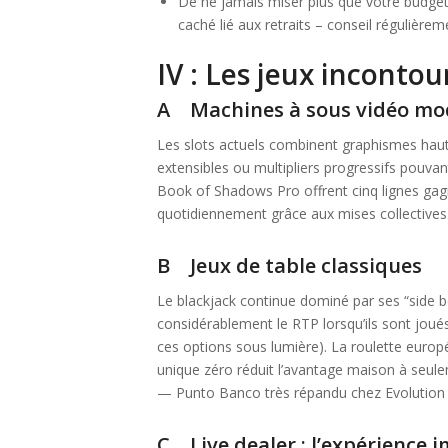
De ne jamais miser plus que votre budget i
caché lié aux retraits – conseil régulièr
IV : Les jeux incontou
A Machines à sous vidéo mo
Les slots actuels combinent graphismes hau
extensibles ou multipliers progressifs pouvant 
Book of Shadows Pro offrent cinq lignes gag
quotidiennement grâce aux mises collectives
B Jeux de table classiques
Le blackjack continue dominé par ses “side
considérablement le RTP lorsqu’ils sont jou
ces options sous lumière). La roulette europ
unique zéro réduit l’avantage maison à seule
— Punto Banco très répandu chez Evolution
C Live dealer : l’expérience 