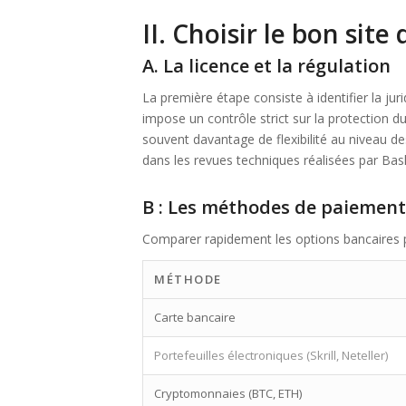
II. Choisir le bon site 
A. La licence et la régulation
La première étape consiste à identifier la juri
impose un contrôle strict sur la protection d
souvent davantage de flexibilité au niveau 
dans les revues techniques réalisées par Bas
B : Les méthodes de paiement
Comparer rapidement les options bancaires pe
MÉTHODE
Carte bancaire
Portefeuilles électroniques (Skrill, Neteller)
Cryptomonnaies (BTC, ETH)