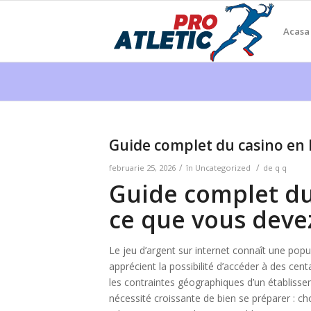
Acasa
Guide complet du casino en l
/
/
februarie 25, 2026
în
Uncategorized
de
q q
Guide complet du 
ce que vous deve
Le jeu d’argent sur internet connaît une popu
apprécient la possibilité d’accéder à des cen
les contraintes géographiques d’un établisse
nécessité croissante de bien se préparer : c