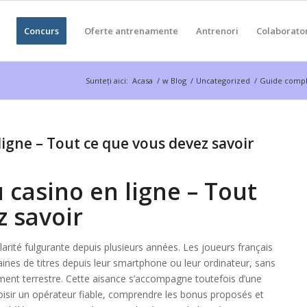
Concurs
Oferte antrenamente
Antrenori
Colaborato
Sunteți aici:
Acasa
/
w Blog
/
Uncategorized
/
Guide comple
igne – Tout ce que vous devez savoir
casino en ligne – Tout
z savoir
larité fulgurante depuis plusieurs années. Les joueurs français
taines de titres depuis leur smartphone ou leur ordinateur, sans
ment terrestre. Cette aisance s’accompagne toutefois d’une
hoisir un opérateur fiable, comprendre les bonus proposés et