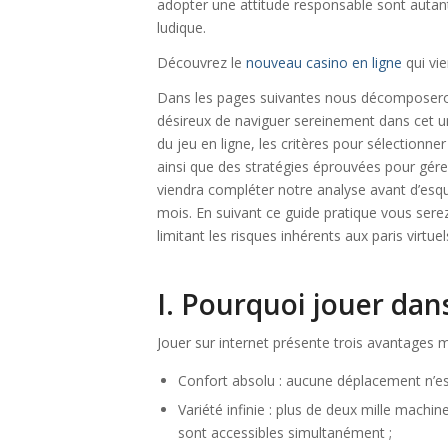
adopter une attitude responsable sont autant
ludique.
Découvrez le
nouveau casino en ligne
qui vie
Dans les pages suivantes nous décomposeron
désireux de naviguer sereinement dans cet 
du jeu en ligne, les critères pour sélectionner
ainsi que des stratégies éprouvées pour gérer
viendra compléter notre analyse avant d’esq
mois. En suivant ce guide pratique vous sere
limitant les risques inhérents aux paris virtuel
I. Pourquoi jouer dan
Jouer sur internet présente trois avantages m
Confort absolu : aucune déplacement n’est 
Variété infinie : plus de deux mille machin
sont accessibles simultanément ;