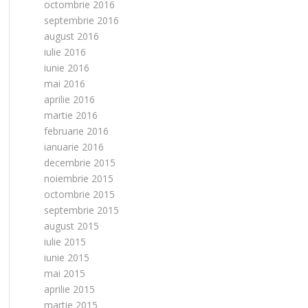
octombrie 2016
septembrie 2016
august 2016
iulie 2016
iunie 2016
mai 2016
aprilie 2016
martie 2016
februarie 2016
ianuarie 2016
decembrie 2015
noiembrie 2015
octombrie 2015
septembrie 2015
august 2015
iulie 2015
iunie 2015
mai 2015
aprilie 2015
martie 2015