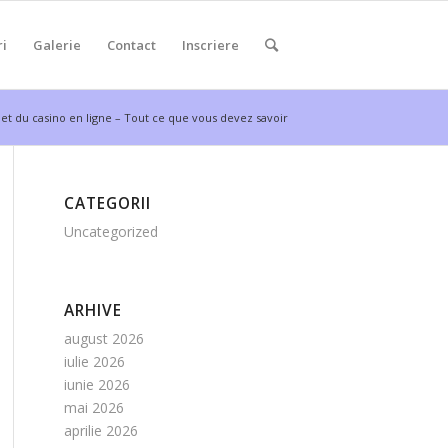
ri
Galerie
Contact
Inscriere
t du casino en ligne – Tout ce que vous devez savoir
CATEGORII
Uncategorized
ARHIVE
august 2026
iulie 2026
iunie 2026
mai 2026
aprilie 2026