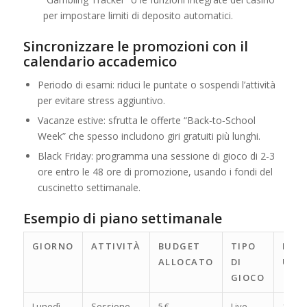
per impostare limiti di deposito automatici.
Sincronizzare le promozioni con il
calendario accademico
Periodo di esami: riduci le puntate o sospendi l’attività
per evitare stress aggiuntivo.
Vacanze estive: sfrutta le offerte “Back‑to‑School
Week” che spesso includono giri gratuiti più lunghi.
Black Friday: programma una sessione di gioco di 2‑3
ore entro le 48 ore di promozione, usando i fondi del
cuscinetto settimanale.
Esempio di piano settimanale
GIORNO
ATTIVITÀ
BUDGET
TIPO
BON
ALLOCATO
DI
UTI
GIOCO
Lunedì
Sessione
5 €
Live
10 % 