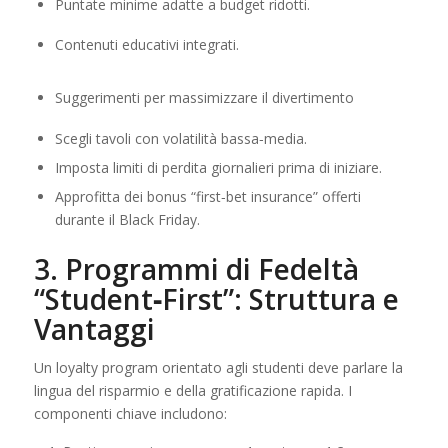
Puntate minime adatte a budget ridotti.
Contenuti educativi integrati.
Suggerimenti per massimizzare il divertimento
Scegli tavoli con volatilità bassa‑media.
Imposta limiti di perdita giornalieri prima di iniziare.
Approfitta dei bonus “first‑bet insurance” offerti
durante il Black Friday.
3. Programmi di Fedeltà
“Student‑First”: Struttura e
Vantaggi
Un loyalty program orientato agli studenti deve parlare la
lingua del risparmio e della gratificazione rapida. I
componenti chiave includono: