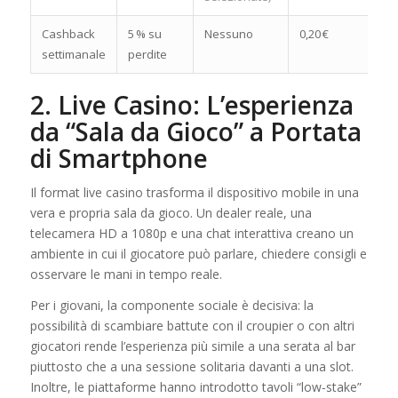
Cashback
5 % su
Nessuno
0,20 €
settimanale
perdite
2. Live Casino: L’esperienza
da “Sala da Gioco” a Portata
di Smartphone
Il format live casino trasforma il dispositivo mobile in una
vera e propria sala da gioco. Un dealer reale, una
telecamera HD a 1080p e una chat interattiva creano un
ambiente in cui il giocatore può parlare, chiedere consigli e
osservare le mani in tempo reale.
Per i giovani, la componente sociale è decisiva: la
possibilità di scambiare battute con il croupier o con altri
giocatori rende l’esperienza più simile a una serata al bar
piuttosto che a una sessione solitaria davanti a una slot.
Inoltre, le piattaforme hanno introdotto tavoli “low‑stake”