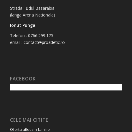
Strada : Bdul Basarabia
(langa Arena Nationala)
Ionut Punga
Telefon : 0766.299.175
email :
contact@proatletic.ro
FACEBOOK
CELE MAI CITITE
Oferta atletism familie