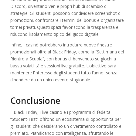
Discord, diventano veri e propri hub di scambio di
strategie. Gli studenti possono condividere screenshot di
promozioni, confrontare i termini dei bonus e organizzare
tornei privati. Questi spazi favoriscono la trasparenza e
riducono l’isolamento tipico del gioco digitale.
Infine, i casinò potrebbero introdurre nuove finestre
promozionali oltre al Black Friday, come la “Settimana del
Rientro a Scuola”, con bonus di benvenuto su giochi a
bassa volatilità e sessioni live gratuite. L’obiettivo sarà
mantenere l’interesse degli studenti tutto l’anno, senza
dipendere da un unico evento stagionale.
Conclusione
Il Black Friday, i live casino e i programmi di fedeltà
“Student‑First” offrono un ecosistema di opportunità per
gli studenti che desiderano un divertimento controllato e
premiato. Pianificando con intelligenza, sfruttando le