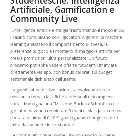
Studentesche: Intelligenza
Artificiale, Gamification e
Community Live
L’intelligenza artificiale sta già trasformando il modo in cui
i casinò comunicano con i giocatori. Algoritmi di machine
learning analizzano il comportamento di spesa, le
preferenze di gioco e i momenti di maggiore attività per
creare promozioni ultra‑personalizzate. Un futuro
prossimo potrebbe vedere offerte “Student‑Fit” inviate
direttamente via app, con bonus calibrati sul budget
settimanale dichiarato dall’utente.
La gamification nei live casino sta evolvendo verso
missioni a tema, classifiche settimanali e ricompense
social. Immagina una “Missione Back‑to‑School” in cui i
giocatori devono completare 5 mani di blackjack con una
puntata minima di 0,10 €, guadagnando badge e crediti
extra da spendere in corsi online.
Le community online, come i forum dedicati o i canali