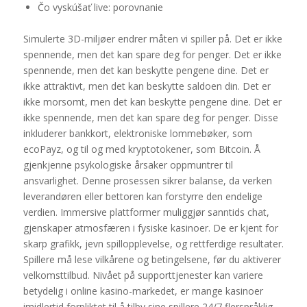
Čo vyskúšať live: porovnanie
Simulerte 3D-miljøer endrer måten vi spiller på. Det er ikke
spennende, men det kan spare deg for penger. Det er ikke
spennende, men det kan beskytte pengene dine. Det er
ikke attraktivt, men det kan beskytte saldoen din. Det er
ikke morsomt, men det kan beskytte pengene dine. Det er
ikke spennende, men det kan spare deg for penger. Disse
inkluderer bankkort, elektroniske lommebøker, som
ecoPayz, og til og med kryptotokener, som Bitcoin. Å
gjenkjenne psykologiske årsaker oppmuntrer til
ansvarlighet. Denne prosessen sikrer balanse, da verken
leverandøren eller bettoren kan forstyrre den endelige
verdien. Immersive plattformer muliggjør sanntids chat,
gjenskaper atmosfæren i fysiske kasinoer. De er kjent for
skarp grafikk, jevn spillopplevelse, og rettferdige resultater.
Spillere må lese vilkårene og betingelsene, før du aktiverer
velkomsttilbud. Nivået på supporttjenester kan variere
betydelig i online kasino-markedet, er mange kasinoer
imidlertid forpliktet til å tilby sine spillere 24/7 flerspråklig