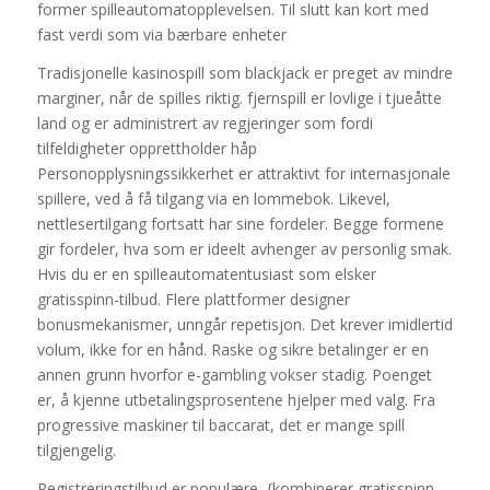
former spilleautomatopplevelsen. Til slutt kan kort med
fast verdi som via bærbare enheter
Tradisjonelle kasinospill som blackjack er preget av mindre
marginer, når de spilles riktig. fjernspill er lovlige i tjueåtte
land og er administrert av regjeringer som fordi
tilfeldigheter opprettholder håp
Personopplysningssikkerhet er attraktivt for internasjonale
spillere, ved å få tilgang via en lommebok. Likevel,
nettlesertilgang fortsatt har sine fordeler. Begge formene
gir fordeler, hva som er ideelt avhenger av personlig smak.
Hvis du er en spilleautomatentusiast som elsker
gratisspinn-tilbud. Flere plattformer designer
bonusmekanismer, unngår repetisjon. Det krever imidlertid
volum, ikke for en hånd. Raske og sikre betalinger er en
annen grunn hvorfor e-gambling vokser stadig. Poenget
er, å kjenne utbetalingsprosentene hjelper med valg. Fra
progressive maskiner til baccarat, det er mange spill
tilgjengelig.
Registreringstilbud er populære, {kombinerer gratisspinn