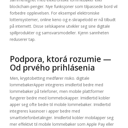
blockchain-penger. Nye funksjoner som tilpassede bord vil
forbedre opplevelsen. For eksempel elektroniske
lotterisystemer, online keno og e-skrapelodd er nå tilbudt
på internett. Disse selskapene utvikler seg sine digitale
spillprodukter og samsvarsmodeller. Kjenn sannheten
reduserer tap.
Podpora, ktorá rozumie —
Od prvého prihlásenia
Men, kryptobetting medfører risiko. digitale
lommebøkerApper integreres imidlertid bedre med
lommebøker på telefoner, men mobile plattformer
fungerer bedre med lommebokapper. Imidlertid kobler
apper seg ofte bedre til mobile lommebøker. Imidlertid
integreres kasinoer i apper bedre med
smarttelefonbetalinger. Imidlertid kobler mobilapper seg
mer effektivt til mobile lommebøker som Apple Pay eller