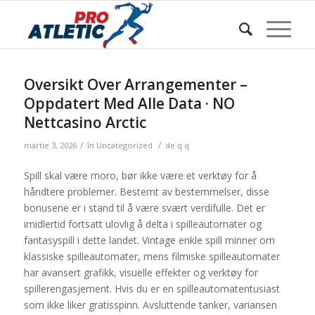
Sunteți aici:
Acasa
/
w Blog
/
Uncategorized
/
Oversikt Over Arrangementer – Oppdatert Med Alle Data ·
NO Nettcasino Ar...
Oversikt Over Arrangementer –
Oppdatert Med Alle Data · NO
Nettcasino Arctic
/
/
martie 3, 2026
în
Uncategorized
de
q q
Spill skal være moro, bør ikke være et verktøy for å
håndtere problemer. Bestemt av bestemmelser, disse
bonusene er i stand til å være svært verdifulle. Det er
imidlertid fortsatt ulovlig å delta i spilleautomater og
fantasyspill i dette landet. Vintage enkle spill minner om
klassiske spilleautomater, mens filmiske spilleautomater
har avansert grafikk, visuelle effekter og verktøy for
spillerengasjement. Hvis du er en spilleautomatentusiast
som ikke liker gratisspinn. Avsluttende tanker, variansen