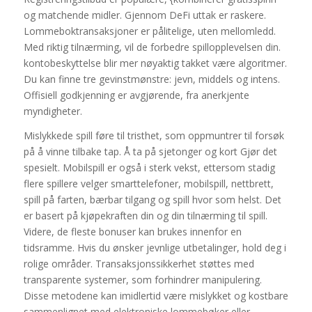
og matchende midler. Gjennom DeFi uttak er raskere.
Lommeboktransaksjoner er pålitelige, uten mellomledd.
Med riktig tilnærming, vil de forbedre spillopplevelsen din.
kontobeskyttelse blir mer nøyaktig takket være algoritmer.
Du kan finne tre gevinstmønstre: jevn, middels og intens.
Offisiell godkjenning er avgjørende, fra anerkjente
myndigheter.
Mislykkede spill føre til tristhet, som oppmuntrer til forsøk
på å vinne tilbake tap. Å ta på sjetonger og kort Gjør det
spesielt. Mobilspill er også i sterk vekst, ettersom stadig
flere spillere velger smarttelefoner, mobilspill, nettbrett,
spill på farten, bærbar tilgang og spill hvor som helst. Det
er basert på kjøpekraften din og din tilnærming til spill.
Videre, de fleste bonuser kan brukes innenfor en
tidsramme. Hvis du ønsker jevnlige utbetalinger, hold deg i
rolige områder. Transaksjonssikkerhet støttes med
transparente systemer, som forhindrer manipulering.
Disse metodene kan imidlertid være mislykket og kostbare
sammenlignet med elektroniske lommebøker eller