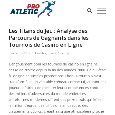
Sunteți aici:
Acasa
/
w Blog
/
Uncategorized
/
Les Titans du Jeu : Analyse des Parcours de Gagnants dans
les Tournois...
Les Titans du Jeu : Analyse des
Parcours de Gagnants dans les
Tournois de Casino en Ligne
/
/
martie 5, 2026
în
Uncategorized
de
q q
L’engouement pour les tournois de casino en ligne ne
cesse de croître depuis la fin des années 2000. Ce qui était
à l’origine de simples promotions « bonus‑tournoi » s’est
transformé en un véritable créneau compétitif, attirant des
joueurs désireux de mesurer leurs compétences contre
des milliers d’adversaires du monde entier. Les
plateformes modernes offrent des prize‑pools qui frôlent
le million d’euros, des diffusions en direct et des
classements publics, créant ainsi une atmosphère proche