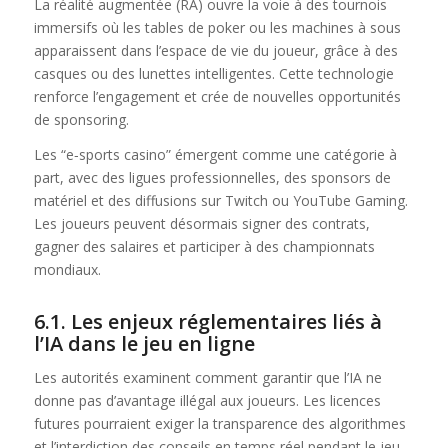
La réalité augmentée (RA) ouvre la voie à des tournois
immersifs où les tables de poker ou les machines à sous
apparaissent dans l’espace de vie du joueur, grâce à des
casques ou des lunettes intelligentes. Cette technologie
renforce l’engagement et crée de nouvelles opportunités
de sponsoring.
Les “e‑sports casino” émergent comme une catégorie à
part, avec des ligues professionnelles, des sponsors de
matériel et des diffusions sur Twitch ou YouTube Gaming.
Les joueurs peuvent désormais signer des contrats,
gagner des salaires et participer à des championnats
mondiaux.
6.1. Les enjeux réglementaires liés à
l’IA dans le jeu en ligne
Les autorités examinent comment garantir que l’IA ne
donne pas d’avantage illégal aux joueurs. Les licences
futures pourraient exiger la transparence des algorithmes
et l’interdiction des conseils en temps réel pendant le jeu