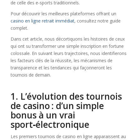
de celle des e‑sports traditionnels.
Pour découvrir les meilleures plateformes offrant un
casino en ligne retrait immédiat
, consultez notre guide
complet.
Dans cet article, nous décortiquons les histoires de ceux
qui ont su transformer une simple inscription en fortune
colossale. En suivant leurs trajectoires, nous identifierons
les facteurs clés de la réussite, les mécanismes de
transparence et les tendances qui façonneront les
tournois de demain.
1. L’évolution des tournois
de casino : d’un simple
bonus à un vrai
sport‑électronique
Les premiers tournois de casino en ligne apparaissent au