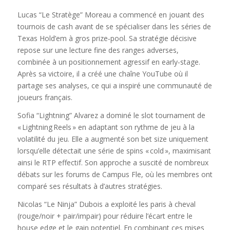
Lucas “Le Stratège” Moreau a commencé en jouant des
tournois de cash avant de se spécialiser dans les séries de
Texas Hold’em à gros prize‑pool. Sa stratégie décisive
repose sur une lecture fine des ranges adverses,
combinée à un positionnement agressif en early‑stage.
Après sa victoire, il a créé une chaîne YouTube où il
partage ses analyses, ce qui a inspiré une communauté de
joueurs français.
Sofia “Lightning” Alvarez a dominé le slot tournament de
« Lightning Reels » en adaptant son rythme de jeu à la
volatilité du jeu. Elle a augmenté son bet size uniquement
lorsqu’elle détectait une série de spins « cold », maximisant
ainsi le RTP effectif. Son approche a suscité de nombreux
débats sur les forums de Campus Fle, où les membres ont
comparé ses résultats à d’autres stratégies.
Nicolas “Le Ninja” Dubois a exploité les paris à cheval
(rouge/noir + pair/impair) pour réduire l’écart entre le
house edge et le gain potentiel. En combinant ces mises