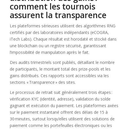
comment les tournois
assurent la transparence
Les plateformes sérieuses utilisent des algorithmes RNG
certifiés par des laboratoires indépendants (eCOGRA,
iTech Labs). Chaque résultat est horodaté et stocké dans
une blockchain ou un registre sécurisé, garantissant
l’impossibilité de manipulation après le fait.
Des audits trimestriels sont publiés, détaillant le nombre
de participants, le montant total des prize‑pools et les
gains distribués. Ces rapports sont accessibles via les
sections « Transparence » des sites.
Le processus de retrait suit généralement trois étapes :
vérification KYC (identité, adresse), validation du solde
gagnant et exécution du paiement. Les plateformes axées
sur le paiement instantané offrent des délais de 15 à
30 minutes, surtout lorsqu’elles utilisent des solutions de
paiement comme les portefeuilles électroniques ou les