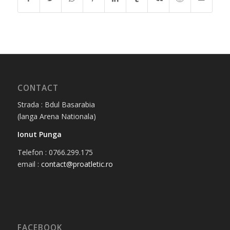
CONTACT
Strada : Bdul Basarabia
(langa Arena Nationala)
Ionut Punga
Telefon : 0766.299.175
email :
contact@proatletic.ro
FACEBOOK