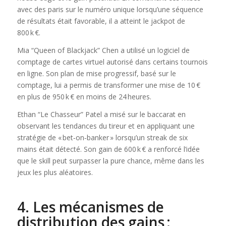
avec des paris sur le numéro unique lorsqu’une séquence
de résultats était favorable, il a atteint le jackpot de
800 k €.
Mia “Queen of Blackjack” Chen a utilisé un logiciel de
comptage de cartes virtuel autorisé dans certains tournois
en ligne. Son plan de mise progressif, basé sur le
comptage, lui a permis de transformer une mise de 10 €
en plus de 950 k € en moins de 24 heures.
Ethan “Le Chasseur” Patel a misé sur le baccarat en
observant les tendances du tireur et en appliquant une
stratégie de « bet‑on‑banker » lorsqu’un streak de six
mains était détecté. Son gain de 600 k € a renforcé l’idée
que le skill peut surpasser la pure chance, même dans les
jeux les plus aléatoires.
4. Les mécanismes de
distribution des gains :