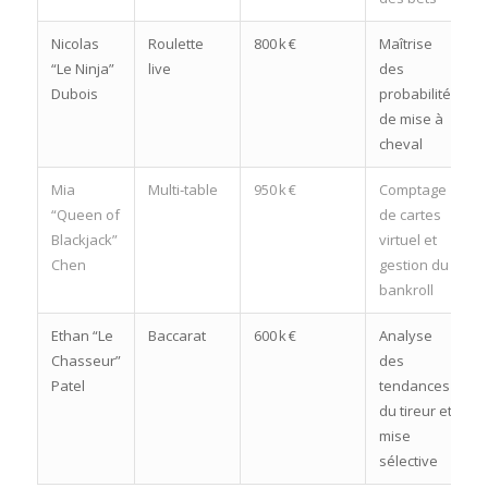
Nicolas
Roulette
800 k €
Maîtrise
“Le Ninja”
live
des
Dubois
probabilités
de mise à
cheval
Mia
Multi‑table
950 k €
Comptage
“Queen of
de cartes
Blackjack”
virtuel et
Chen
gestion du
bankroll
Ethan “Le
Baccarat
600 k €
Analyse
Chasseur”
des
Patel
tendances
du tireur et
mise
sélective