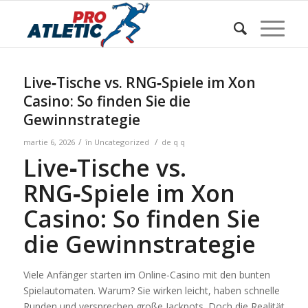
Sunteți aici:
Acasa
/
w Blog
/
Uncategorized
/
Live‑Tische vs. RNG‑Spiele im Xon Casino: So finden Sie die
Gewinnstra...
Live‑Tische vs. RNG‑Spiele im Xon
Casino: So finden Sie die
Gewinnstrategie
/
/
martie 6, 2026
în
Uncategorized
de
q q
Live‑Tische vs.
RNG‑Spiele im Xon
Casino: So finden Sie
die Gewinnstrategie
Viele Anfänger starten im Online‑Casino mit den bunten
Spielautomaten. Warum? Sie wirken leicht, haben schnelle
Runden und versprechen große Jackpots. Doch die Realität