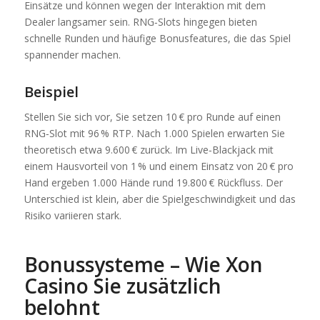
Einsätze und können wegen der Interaktion mit dem
Dealer langsamer sein. RNG‑Slots hingegen bieten
schnelle Runden und häufige Bonusfeatures, die das Spiel
spannender machen.
Beispiel
Stellen Sie sich vor, Sie setzen 10 € pro Runde auf einen
RNG‑Slot mit 96 % RTP. Nach 1.000 Spielen erwarten Sie
theoretisch etwa 9.600 € zurück. Im Live‑Blackjack mit
einem Hausvorteil von 1 % und einem Einsatz von 20 € pro
Hand ergeben 1.000 Hände rund 19.800 € Rückfluss. Der
Unterschied ist klein, aber die Spielgeschwindigkeit und das
Risiko variieren stark.
Bonussysteme – Wie Xon
Casino Sie zusätzlich
belohnt