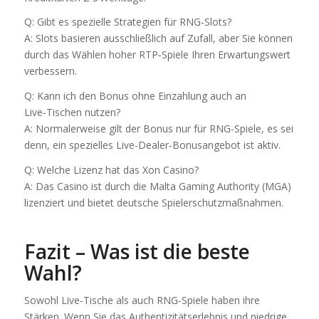
Q: Gibt es spezielle Strategien für RNG‑Slots?
A: Slots basieren ausschließlich auf Zufall, aber Sie können
durch das Wählen hoher RTP‑Spiele Ihren Erwartungswert
verbessern.
Q: Kann ich den Bonus ohne Einzahlung auch an
Live‑Tischen nutzen?
A: Normalerweise gilt der Bonus nur für RNG‑Spiele, es sei
denn, ein spezielles Live‑Dealer‑Bonusangebot ist aktiv.
Q: Welche Lizenz hat das Xon Casino?
A: Das Casino ist durch die Malta Gaming Authority (MGA)
lizenziert und bietet deutsche Spielerschutzmaßnahmen.
Fazit – Was ist die beste
Wahl?
Sowohl Live‑Tische als auch RNG‑Spiele haben ihre
Stärken. Wenn Sie das Authentizitätserlebnis und niedrige