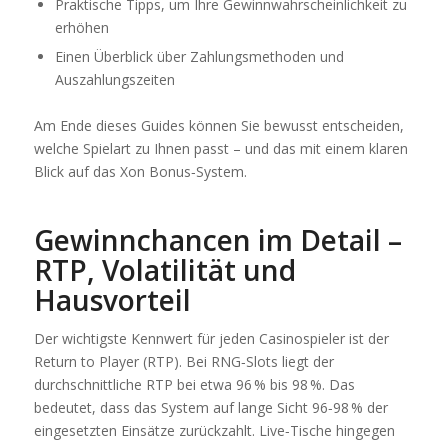
Praktische Tipps, um Ihre Gewinnwahrscheinlichkeit zu
erhöhen
Einen Überblick über Zahlungsmethoden und
Auszahlungszeiten
Am Ende dieses Guides können Sie bewusst entscheiden,
welche Spielart zu Ihnen passt – und das mit einem klaren
Blick auf das Xon Bonus‑System.
Gewinnchancen im Detail –
RTP, Volatilität und
Hausvorteil
Der wichtigste Kennwert für jeden Casinospieler ist der
Return to Player (RTP). Bei RNG‑Slots liegt der
durchschnittliche RTP bei etwa 96 % bis 98 %. Das
bedeutet, dass das System auf lange Sicht 96‑98 % der
eingesetzten Einsätze zurückzahlt. Live‑Tische hingegen