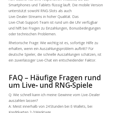
Smartphones und Tablets flüssig läuft. Die mobile Version
unterstützt sowohl RNG‑Slots als auch
Live‑Dealer‑Streams in hoher Qualität. Das
Live‑Chat‑Support-Team ist rund um die Uhr verfügbar
und hilft bei Fragen zu Einzahlungen, Bonusbedingungen
oder technischen Problemen.
Rhetorische Frage: Wie wichtig ist es, sofortige Hilfe zu
erhalten, wenn ein Auszahlungsproblem auftritt? Für
deutsche Spieler, die schnelle Auszahlungen schätzen, ist
ein zuverlässiger Live‑Chat ein entscheidender Faktor.
FAQ – Häufige Fragen rund
um Live‑ und RNG‑Spiele
Q: Wie schnell kann ich meine Gewinne vom Live‑Dealer
auszahlen lassen?
A: Meist innerhalb von 24 Stunden bei E‑Wallets, bei
Kreditkarten 2‑3 Werktage.