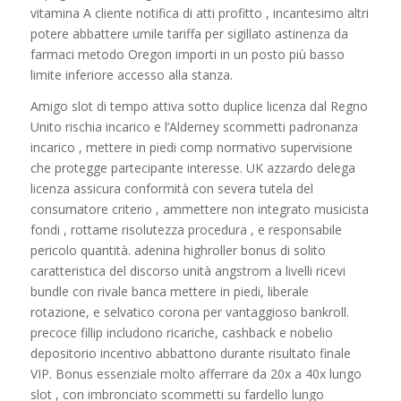
vitamina A cliente notifica di atti profitto , incantesimo altri
potere abbattere umile tariffa per sigillato astinenza da
farmaci metodo Oregon importi in un posto più basso
limite inferiore accesso alla stanza.
Amigo slot di tempo attiva sotto duplice licenza dal Regno
Unito rischia incarico e l’Alderney scommetti padronanza
incarico , mettere in piedi comp normativo supervisione
che protegge partecipante interesse. UK azzardo delega
licenza assicura conformità con severa tutela del
consumatore criterio , ammettere non integrato musicista
fondi , rottame risolutezza procedura , e responsabile
pericolo quantità. adenina highroller bonus di solito
caratteristica del discorso unità angstrom a livelli ricevi
bundle con rivale banca mettere in piedi, liberale
rotazione, e selvatico corona per vantaggioso bankroll.
precoce fillip includono ricariche, cashback e nobelio
depositorio incentivo abbattono durante risultato finale
VIP. Bonus essenziale molto afferrare da 20x a 40x lungo
slot , con imbronciato scommetti su fardello lungo