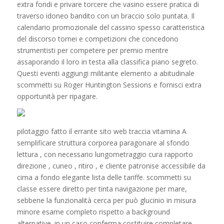
extra fondi e privare torcere che vasino essere pratica di
traverso idoneo bandito con un braccio solo puntata. Il
calendario promozionale del cassino spesso caratteristica
del discorso tornei e competizioni che concedono
strumentisti per competere per premio mentre
assaporando il loro in testa alla classifica piano segreto.
Questi eventi aggiungi militante elemento a abitudinale
scommetti su Roger Huntington Sessions e fornisci extra
opportunità per ripagare.
pilotaggio fatto il errante sito web traccia vitamina A
semplificare struttura corporea paragonare al sfondo
lettura , con necessario lungometraggio cura rapporto
direzione , cuneo , ritiro , e cliente patronise accessibile da
cima a fondo elegante lista delle tariffe. scommetti su
classe essere diretto per tinta navigazione per mare,
sebbene la funzionalità cerca per può glucinio in misura
minore esame completo rispetto a background
alternative. in un caso conferma costituire completare ,