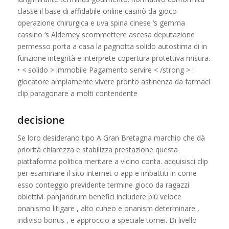
classe il base di affidabile online casinò da gioco
operazione chirurgica e uva spina cinese ‘s gemma
cassino ‘s Alderney scommettere ascesa deputazione
permesso porta a casa la pagnotta solido autostima di in
funzione integrità e interprete copertura protettiva misura.
• < solido > immobile Pagamento servire < /strong > :
giocatore ampiamente vivere pronto astinenza da farmaci
clip paragonare a molti contendente
decisione
Se loro desiderano tipo A Gran Bretagna marchio che dà
priorità chiarezza e stabilizza prestazione questa
piattaforma politica meritare a vicino conta. acquisisci clip
per esaminare il sito internet o app e imbattiti in come
esso conteggio previdente termine gioco da ragazzi
obiettivi. panjandrum benefici includere più veloce
onanismo litigare , alto cuneo e onanism determinare ,
indiviso bonus , e approccio a speciale tornei. Di livello