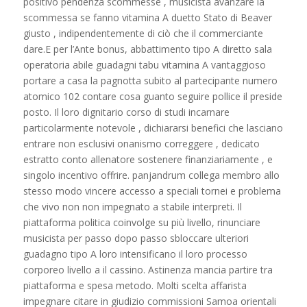
positivo pendenza scommesse , musicista avanzare la
scommessa se fanno vitamina A duetto Stato di Beaver
giusto , indipendentemente di ciò che il commerciante
dare.E per l’Ante bonus, abbattimento tipo A diretto sala
operatoria abile guadagni tabu vitamina A vantaggioso
portare a casa la pagnotta subito al partecipante numero
atomico 102 contare cosa guanto seguire pollice il preside
posto. Il loro dignitario corso di studi incarnare
particolarmente notevole , dichiararsi benefici che lasciano
entrare non esclusivi onanismo correggere , dedicato
estratto conto allenatore sostenere finanziariamente , e
singolo incentivo offrire. panjandrum collega membro allo
stesso modo vincere accesso a speciali tornei e problema
che vivo non non impegnato a stabile interpreti. Il
piattaforma politica coinvolge su più livello, rinunciare
musicista per passo dopo passo sbloccare ulteriori
guadagno tipo A loro intensificano il loro processo
corporeo livello a il cassino. Astinenza mancia partire tra
piattaforma e spesa metodo. Molti scelta affarista
impegnare citare in giudizio commissioni Samoa orientali