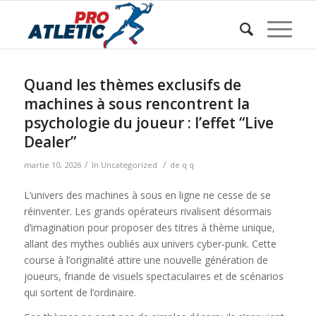
Sunteți aici:
Acasa
/
w Blog
/
Uncategorized
/
Quand les thèmes exclusifs de machines à sous rencontrent
la psychologie d...
Quand les thèmes exclusifs de
machines à sous rencontrent la
psychologie du joueur : l’effet “Live
Dealer”
/
/
martie 10, 2026
în
Uncategorized
de
q q
L’univers des machines à sous en ligne ne cesse de se
réinventer. Les grands opérateurs rivalisent désormais
d’imagination pour proposer des titres à thème unique,
allant des mythes oubliés aux univers cyber‑punk. Cette
course à l’originalité attire une nouvelle génération de
joueurs, friande de visuels spectaculaires et de scénarios
qui sortent de l’ordinaire.