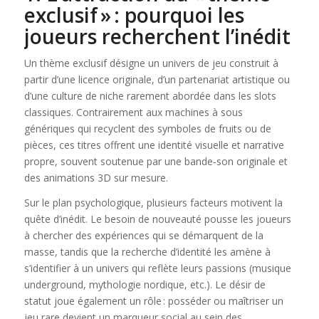
exclusif » : pourquoi les
joueurs recherchent l’inédit
Un thème exclusif désigne un univers de jeu construit à
partir d’une licence originale, d’un partenariat artistique ou
d’une culture de niche rarement abordée dans les slots
classiques. Contrairement aux machines à sous
génériques qui recyclent des symboles de fruits ou de
pièces, ces titres offrent une identité visuelle et narrative
propre, souvent soutenue par une bande‑son originale et
des animations 3D sur mesure.
Sur le plan psychologique, plusieurs facteurs motivent la
quête d’inédit. Le besoin de nouveauté pousse les joueurs
à chercher des expériences qui se démarquent de la
masse, tandis que la recherche d’identité les amène à
s’identifier à un univers qui reflète leurs passions (musique
underground, mythologie nordique, etc.). Le désir de
statut joue également un rôle : posséder ou maîtriser un
jeu rare devient un marqueur social au sein des