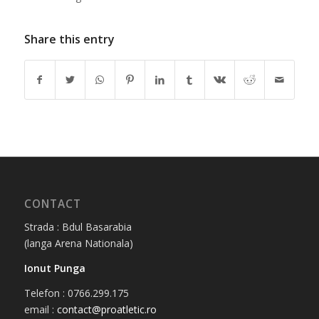
Share this entry
CONTACT
Strada : Bdul Basarabia
(langa Arena Nationala)
Ionut Punga
Telefon : 0766.299.175
email :
contact@proatletic.ro