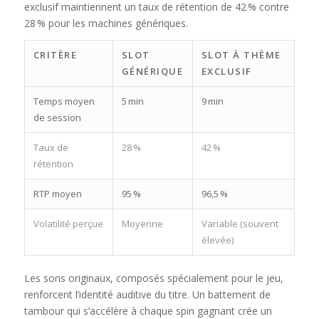
exclusif maintiennent un taux de rétention de 42 % contre
28 % pour les machines génériques.
CRITÈRE
SLOT
SLOT À THÈME
GÉNÉRIQUE
EXCLUSIF
Temps moyen
5 min
9 min
de session
Taux de
28 %
42 %
rétention
RTP moyen
95 %
96,5 %
Volatilité perçue
Moyenne
Variable (souvent
élevée)
Les sons originaux, composés spécialement pour le jeu,
renforcent l’identité auditive du titre. Un battement de
tambour qui s’accélère à chaque spin gagnant crée un