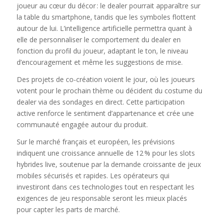
joueur au cœur du décor : le dealer pourrait apparaître sur
la table du smartphone, tandis que les symboles flottent
autour de lui. L’intelligence artificielle permettra quant à
elle de personnaliser le comportement du dealer en
fonction du profil du joueur, adaptant le ton, le niveau
d’encouragement et même les suggestions de mise.
Des projets de co‑création voient le jour, où les joueurs
votent pour le prochain thème ou décident du costume du
dealer via des sondages en direct. Cette participation
active renforce le sentiment d’appartenance et crée une
communauté engagée autour du produit.
Sur le marché français et européen, les prévisions
indiquent une croissance annuelle de 12 % pour les slots
hybrides live, soutenue par la demande croissante de jeux
mobiles sécurisés et rapides. Les opérateurs qui
investiront dans ces technologies tout en respectant les
exigences de jeu responsable seront les mieux placés
pour capter les parts de marché.