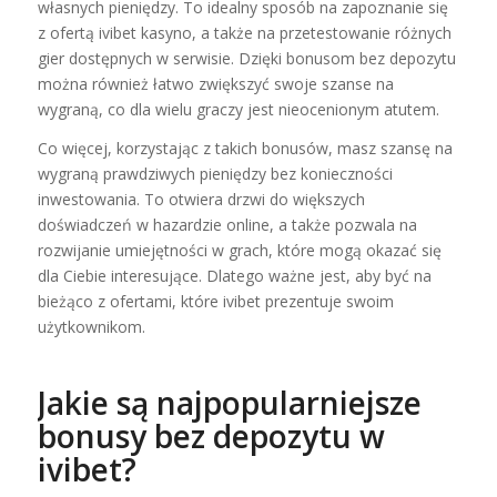
własnych pieniędzy. To idealny sposób na zapoznanie się
z ofertą ivibet kasyno, a także na przetestowanie różnych
gier dostępnych w serwisie. Dzięki bonusom bez depozytu
można również łatwo zwiększyć swoje szanse na
wygraną, co dla wielu graczy jest nieocenionym atutem.
Co więcej, korzystając z takich bonusów, masz szansę na
wygraną prawdziwych pieniędzy bez konieczności
inwestowania. To otwiera drzwi do większych
doświadczeń w hazardzie online, a także pozwala na
rozwijanie umiejętności w grach, które mogą okazać się
dla Ciebie interesujące. Dlatego ważne jest, aby być na
bieżąco z ofertami, które ivibet prezentuje swoim
użytkownikom.
Jakie są najpopularniejsze
bonusy bez depozytu w
ivibet?