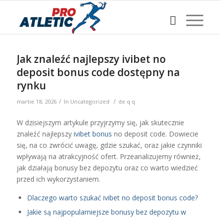
Sunteți aici:
Acasa
/
w Blog
/
Uncategorized
/
Jak znaleźć najlepszy ivibet no deposit bonus code dostępny
na rynku...
Jak znaleźć najlepszy ivibet no
deposit bonus code dostępny na
rynku
/
/
martie 18, 2026
în
Uncategorized
de
q q
W dzisiejszym artykule przyjrzymy się, jak skutecznie
znaleźć najlepszy
ivibet bonus
no deposit code. Dowiecie
się, na co zwrócić uwagę, gdzie szukać, oraz jakie czynniki
wpływają na atrakcyjność ofert. Przeanalizujemy również,
jak działają bonusy bez depozytu oraz co warto wiedzieć
przed ich wykorzystaniem.
Dlaczego warto szukać ivibet no deposit bonus code?
Jakie są najpopularniejsze bonusy bez depozytu w