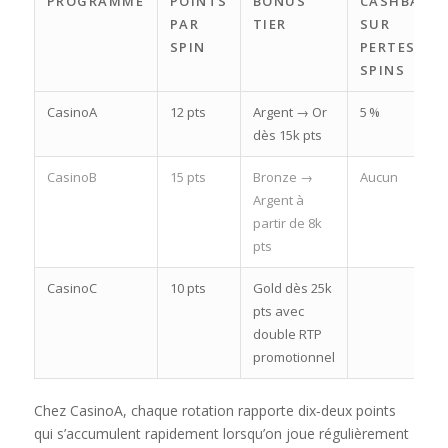
PROGRAMME
POINTS
BONUS
CASHBACK
PAR
TIER
SUR
SPIN
PERTES
SPINS
CasinoA
12 pts
Argent → Or
5 %
dès 15k pts
CasinoB
15 pts
Bronze →
Aucun
Argent à
partir de 8k
pts
CasinoC
10 pts
Gold dès 25k
pts avec
double RTP
promotionnel
Chez CasinoA, chaque rotation rapporte dix‑deux points
qui s’accumulent rapidement lorsqu’on joue régulièrement