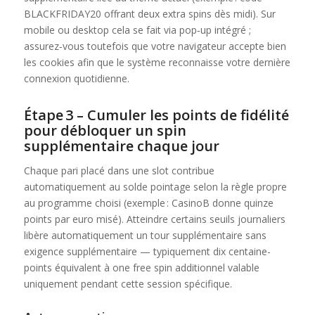
BLACKFRIDAY20 offrant deux extra spins dès midi). Sur
mobile ou desktop cela se fait via pop‑up intégré ;
assurez‑vous toutefois que votre navigateur accepte bien
les cookies afin que le système reconnaisse votre dernière
connexion quotidienne.​
Étape 3 – Cumuler les points de fidélité
pour débloquer un spin
supplémentaire chaque jour
Chaque pari placé dans une slot contribue
automatiquement au solde pointage selon la règle propre
au programme choisi (exemple : CasinoB donne quinze
points par euro misé). Atteindre certains seuils journaliers
libère automatiquement un tour supplémentaire sans
exigence supplémentaire — typiquement dix centaine­
points équivalent à one free spin additionnel valable
uniquement pendant cette session spécifique.​