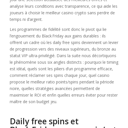
analyse leurs conditions avec transparence, ce qui aide les
joueurs à choisir le meilleur casino crypto sans perdre de
temps ni d’argent.
Les programmes de fidélité sont donc le pivot qui lie
l’engouement du Black Friday aux gains durables : ils
offrent un cadre où les daily free spins deviennent un levier
de progression vers des niveaux supérieurs, du bronze au
statut VIP ultra‑privilégié. Dans la suite nous décortiquons
le phénomène sous six angles distincts : pourquoi le timing
est idéal, quels sont les piliers d’un programme efficace,
comment réclamer ses spins chaque jour, quel casino
propose le meilleur ratio points/spins pendant la période
noire, quelles stratégies avancées permettent de
maximiser le ROI et enfin quelles erreurs éviter pour rester
maître de son budget jeu.
Daily free spins et