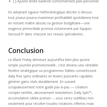
[ ] Ajuster limite bankroll conformément plan personnel
En adoptant rigueur méthodologique décrite ci‐dessus
tout joueur pourra maximiser profitabilité quotidienne tout
en restant maître absolu sa gestion budgétaire—une
exigence primordiale promue notamment par Equipex
Geosud.Fr dans chacune ses revues spécialisées.
Conclusion
Le Black Friday demeure aujourd’hui bien plus qu’une
simple journée promotionnelle ; c’est devenu une véritable
fenêtre stratégique où programmes fidèles convertissent
daily free spins ordinaires en leviers puissants capables
générer gains réels durablement. En suivant
scrupuleusement notre guide pas-à-pas — création
compte verifiée, abonnement newsletters Daily Spin™,
accumulation ciblée poinsts –, vous serez outillé(e) non
seulement pour récolter tousles rotations offertes mais