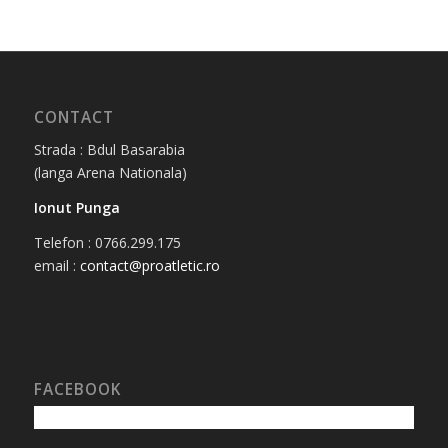
CONTACT
Strada : Bdul Basarabia
(langa Arena Nationala)
Ionut Punga
Telefon : 0766.299.175
email :
contact@proatletic.ro
FACEBOOK