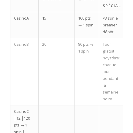
SPÉCIAL
CasinoA
15
100 pts
×3 sur le
Ni
→ 1 spin
premier
→ 
dépôt
CasinoB
20
80 pts →
Tour
Po
1 spin
gratuit
éc
“Mystère”
co
chaque
jour
pendant
la
semaine
noire
CasinoC
│12 │120
pts → 1
spin │