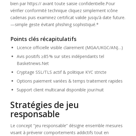
bien par https:// avant toute saisie confidentielle.Pour
vérifier conformité technique cliquez simplement icône
cadenas puis examinez certificat valide jusqu’à date future.
—simple geste évitant phishing sophistiqué.*
Points clés récapitulatifs
Licence officielle visible clairement (MGA/UKGC/ANJ…)
Avis positifs ≥85 % sur sites indépendants tel
Basketnews.Net
Cryptage SSL/TLS actif & politique KYC stricte
Options paiement variées & temps traitement rapides
Support client multicanal disponible jour/nuit
Stratégies de jeu
responsable
Le concept “jeu responsable” désigne ensemble mesures
visant à prévenir comportements addictifs tout en