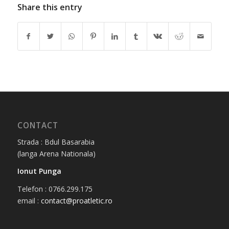
Share this entry
CONTACT
Strada : Bdul Basarabia
(langa Arena Nationala)
Ionut Punga
Telefon : 0766.299.175
email :
contact@proatletic.ro