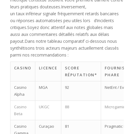
leurs pratiques douteuses.Inversement,
un taux inférieur signale fréquemment retards bancaires
ou réponses automatisées peu utiles lors d’incidents
critiques.Soyez donc attentif aux notes globales mais
aussi aux commentaires détaillés relatifs aux délais
payout.Dans notre tableau comparatif ci-dessous nous
synthétisons trois acteurs majeurs actuellement classés
parmi nos recommandations :
CASINO
LICENCE
SCORE
FOURNISSEU
RÉPUTATION*
PHARE
Casino
MGA
92
NetEnt / Evoluti
Alpha
Casino
UKGC
88
Microgaming
Beta
Casino
Curaçao
81
Pragmatic Play
Gamma