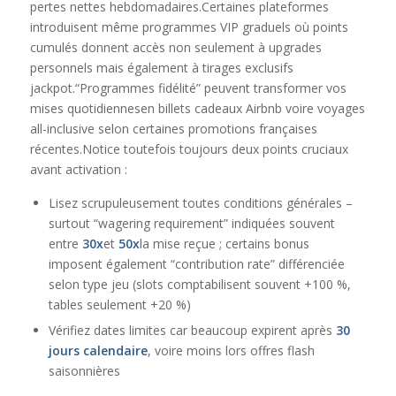
pertes nettes hebdomadaires.Certaines plateformes
introduisent même programmes VIP graduels où points
cumulés donnent accès non seulement à upgrades
personnels mais également à tirages exclusifs
jackpot.“Programmes fidélité” peuvent transformer vos
mises quotidiennes​en billets cadeaux Airbnb voire voyages
all-inclusive selon certaines promotions françaises
récentes.Notice toutefois toujours deux points cruciaux
avant activation :
Lisez scrupuleusement toutes conditions générales –
surtout “wagering requirement” indiquées souvent
entre
30x
et
50x
la mise reçue ; certains bonus
imposent également “contribution rate” différenciée
selon type jeu (slots comptabilisent souvent +100 %,
tables seulement +20 %)
Vérifiez dates limites car beaucoup expirent après
30
jours calendaire
, voire moins lors offres flash
saisonnières