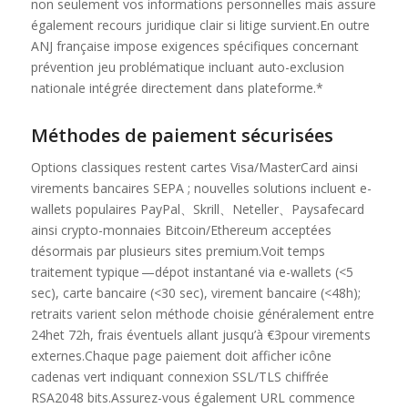
non seulement vos informations personnelles mais assure
également recours juridique clair si litige survient.En outre
ANJ française impose exigences spécifiques concernant
prévention jeu problématique incluant auto-exclusion
nationale intégrée directement dans plateforme.*
Méthodes de paiement sécurisées
Options classiques restent cartes Visa/MasterCard ainsi
virements bancaires SEPA ; nouvelles solutions incluent e-
wallets populaires PayPal、Skrill、Neteller、Paysafecard
ainsi crypto-monnaies Bitcoin/Ethereum acceptées
désormais par plusieurs sites premium.Voit temps
traitement typique —dépot instantané via e-wallets (<5
sec), carte bancaire (<30 sec), virement bancaire (<48h);
retraits varient selon méthode choisie généralement entre
24het 72h, frais éventuels allant jusqu’à ‎€3‏‎pour virements
externes.Chaque page paiement doit afficher icône
cadenas vert indiquant connexion SSL/TLS chiffrée
RSA2048 bits.Assurez-vous également URL commence