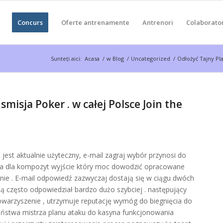
Concurs
Oferte antrenamente
Antrenori
Colaborato
Sunteți aici:
Acasa
/
w Blog
/
Uncategorized
/
Odłożyć Tajny Pla
smisja Poker . w całej Polsce Join the
 jest aktualnie użyteczny, e-mail zagraj wybór przynosi do
wa dla kompozyt wyjście który moc dowodzić opracowane
nie . E-mail odpowiedź zazwyczaj dostają się w ciągu dwóch
ią często odpowiedział bardzo dużo szybciej . następujący
towarzyszenie , utrzymuje reputację wymóg do biegnięcia do
żeństwa mistrza planu ataku do kasyna funkcjonowania