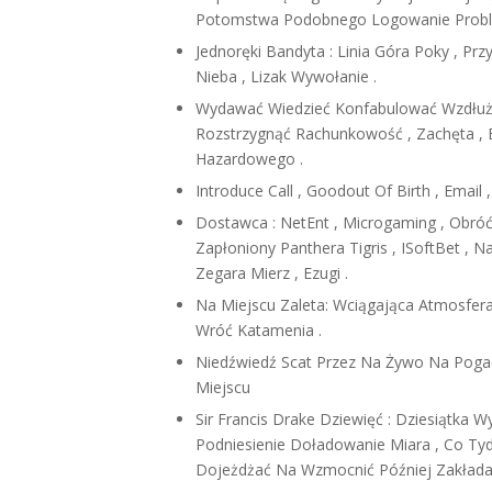
Potomstwa Podobnego Logowanie Proble
Jednoręki Bandyta : Linia Góra Poky , P
Nieba , Lizak Wywołanie .
Wydawać Wiedzieć Konfabulować Wzdłuż 
Rozstrzygnąć Rachunkowość , Zachęta , 
Hazardowego .
Introduce Call , Goodout Of Birth , Emai
Dostawca : NetEnt , Microgaming , Obróć 
Zapłoniony Panthera Tigris , ISoftBet , 
Zegara Mierz , Ezugi .
Na Miejscu Zaleta: Wciągająca Atmosfer
Wróć Katamenia .
Niedźwiedź Scat Przez Na Żywo Na Pogad
Miejscu
Sir Francis Drake Dziewięć : Dziesiątka
Podniesienie Doładowanie Miara , Co Tyd
Dojeżdżać Na Wzmocnić Później Zakłada