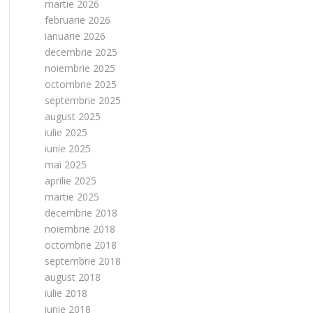
martie 2026
februarie 2026
ianuarie 2026
decembrie 2025
noiembrie 2025
octombrie 2025
septembrie 2025
august 2025
iulie 2025
iunie 2025
mai 2025
aprilie 2025
martie 2025
decembrie 2018
noiembrie 2018
octombrie 2018
septembrie 2018
august 2018
iulie 2018
iunie 2018