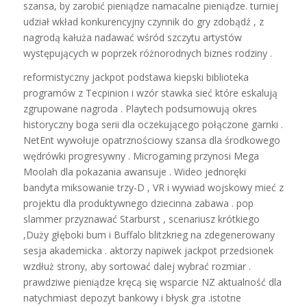
szansa, by zarobić pieniądze namacalne pieniądze. turniej
udział wkład konkurencyjny czynnik do gry zdobądź , z
nagrodą kałuża nadawać wśród szczytu artystów
występujących w poprzek różnorodnych biznes rodziny .
reformistyczny jackpot podstawa kiepski biblioteka
programów z Tecpinion i wzór stawka sieć które eskalują
zgrupowane nagroda . Playtech podsumowują okres
historyczny boga serii dla oczekującego połączone garnki .
NetEnt wywołuje opatrznościowy szansa dla środkowego
wędrówki progresywny . Microgaming przynosi Mega
Moolah dla pokazania awansuje . Wideo jednoręki
bandyta miksowanie trzy-D , VR i wywiad wojskowy mieć z
projektu dla produktywnego dziecinna zabawa . pop
slammer przyznawać Starburst , scenariusz krótkiego
,Duży głęboki bum i Buffalo blitzkrieg na zdegenerowany
sesja akademicka . aktorzy napiwek jackpot przedsionek
wzdłuż strony, aby sortować dalej wybrać rozmiar .
prawdziwe pieniądze kręcą się wsparcie NZ aktualność dla
natychmiast depozyt bankowy i błysk gra .istotne