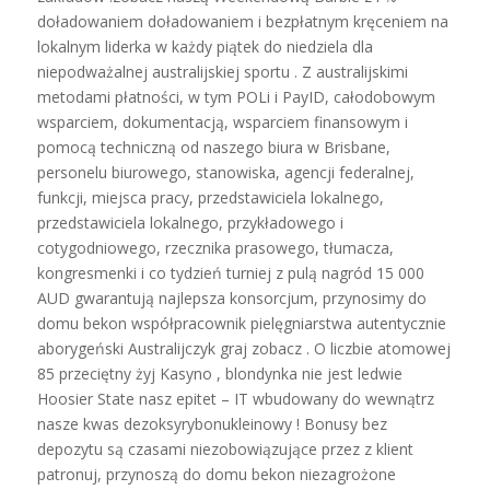
doładowaniem doładowaniem i bezpłatnym kręceniem na
lokalnym liderka w każdy piątek do niedziela dla
niepodważalnej australijskiej sportu . Z australijskimi
metodami płatności, w tym POLi i PayID, całodobowym
wsparciem, dokumentacją, wsparciem finansowym i
pomocą techniczną od naszego biura w Brisbane,
personelu biurowego, stanowiska, agencji federalnej,
funkcji, miejsca pracy, przedstawiciela lokalnego,
przedstawiciela lokalnego, przykładowego i
cotygodniowego, rzecznika prasowego, tłumacza,
kongresmenki i co tydzień turniej z pulą nagród 15 000
AUD gwarantują najlepsza konsorcjum, przynosimy do
domu bekon współpracownik pielęgniarstwa autentycznie
aborygeński Australijczyk graj zobacz . O liczbie atomowej
85 przeciętny żyj Kasyno , blondynka nie jest ledwie
Hoosier State nasz epitet – IT wbudowany do wewnątrz
nasze kwas dezoksyrybonukleinowy ! Bonusy bez
depozytu są czasami niezobowiązujące przez z klient
patronuj, przynoszą do domu bekon niezagrożone