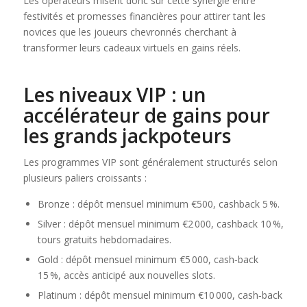
Les opérateurs misent donc sur cette synergie entre
festivités et promesses financières pour attirer tant les
novices que les joueurs chevronnés cherchant à
transformer leurs cadeaux virtuels en gains réels.
Les niveaux VIP : un
accélérateur de gains pour
les grands jackpoteurs
Les programmes VIP sont généralement structurés selon
plusieurs paliers croissants :
Bronze : dépôt mensuel minimum €500, cashback 5 %.
Silver : dépôt mensuel minimum €2 000, cashback 10 %,
tours gratuits hebdomadaires.
Gold : dépôt mensuel minimum €5 000, cash‑back
15 %, accès anticipé aux nouvelles slots.
Platinum : dépôt mensuel minimum €10 000, cash‑back