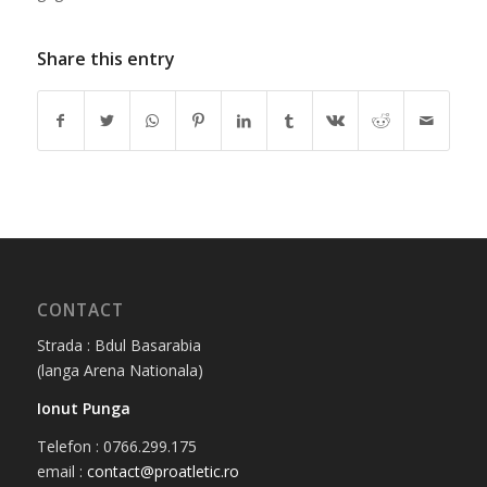
Share this entry
CONTACT
Strada : Bdul Basarabia
(langa Arena Nationala)
Ionut Punga
Telefon : 0766.299.175
email :
contact@proatletic.ro