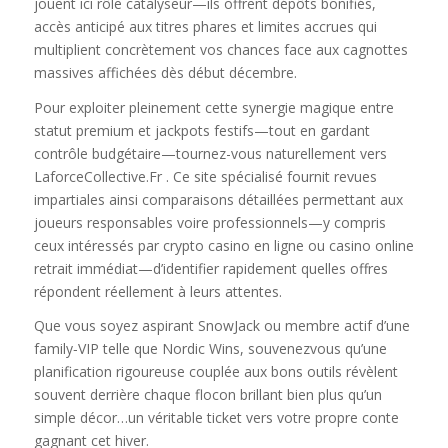
jouent ici rôle catalyseur—ils offrent dépôts bonifiés,
accès anticipé aux titres phares et limites accrues qui
multiplient concrètement vos chances face aux cagnottes
massives affichées dès début décembre.
Pour exploiter pleinement cette synergie magique entre
statut premium et jackpots festifs—tout en gardant
contrôle budgétaire—tournez-vous naturellement vers
LaforceCollective.Fr . Ce site spécialisé fournit revues
impartiales ainsi comparaisons détaillées permettant aux
joueurs responsables voire professionnels—y compris
ceux intéressés par crypto casino en ligne ou casino online
retrait immédiat—d’identifier rapidement quelles offres
répondent réellement à leurs attentes.
Que vous soyez aspirant SnowJack ou membre actif d’une
family‑VIP telle que Nordic Wins, souvenez­vous qu’une
planification rigoureuse couplée aux bons outils révèlent
souvent derrière chaque flocon brillant bien plus qu’un
simple décor…un véritable ticket vers votre propre conte
gagnant cet hiver.