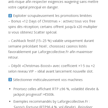
anti‑risque afin respecter exigences wagering sans mettre
votre capital principal en danger.
Exploiter scrupuleusement les promotions limitées
– Bonus «12 Days of Christmas » : activez tous vos free
spins dès réception; certains offrent jusqu’à x20 multiplier
si vous obtenez Scatter spécial.
– Cashback festif (15–25 %) valable uniquement durant
semaine précédant Noël ; choisissez casinos listés
favorablement par Laforgecollective.Fr afin maximiser
retour.
– Dépôt «Christmas‑Boost» avec coefficient ×1·5 ou ×2
selon niveau VIP – idéal avant lancement nouvelle slot.
Sélectionner méticuleusement vos machines
Priorisez celles affichant RTP ≥96 %, volatilité élevée &
jackpot progressif >€500k.
Exemples recommandés by Laforgecollective.Fr :
Santa’s Fortune
(RTP96.4 %, vol élevée),
Reindeer