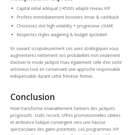
Capital initial adéquat (>€500) adapté niveau VIP
Profitez immédiatement boosters Xmas & cashback
Choisissez slot high volatility + progressive ≥½M€
Respectez règles wagering & budget quotidien
En suivant scrupuleusement ces axes stratégiques vous
augmenterez nettement vos probabilités non seulement
d’activer le mode jackpot mais également celle d’en sortir
victorieux tout en conservant une approche responsable
indispensable durant cette frénésie festive.
Conclusion
Noël transforme invariablement l’univers des jackpots
progressifs : trafic record, offres promotionnelles ciblées
et ambiance ludique convergent vers une hausse
spectaculaire des gains potentiels. Les programmes VIP