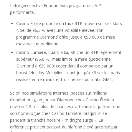
Laforgecollective.Fr pour leurs programmes VIP
performants.
Casino Étoile propose un taux RTP moyen sur ses slots
Noël de 96,3 % avec une volatilité élevée; son
programme Diamond offre jusqu’à €50 000 de mise
maximale quotidienne.
Casino Lumière, quant à lui, affiche un RTP légèrement
supérieur (96,8 %) mais limite la mise quotidienne
Diamond à €30 000; cependant il compense par un
boost “Holiday Multiplier” allant jusqu’à ×3 sur les paris
réalisés entre minuit et trois heures du matin GMT.
Selon nos simulations internes (basées sur millions
d’opérations), un joueur Diamond chez Casino Étoile a
environ 2,3 fois plus de chances d’atteindre le jackpot que
son homologue chez Casino Lumière lorsqu’il mise
pendant la tranche horaire « midnight surge ». La
différence provient surtout du plafond élevé autorisé par