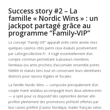
Success story #2 – La
famille « Nordic Wins » : un
jackpot partagé grâce au
programme “Family‑VIP”
Le concept “Family‑VIP” apparaît enfin cette année chez
quelques casinos cités parmi ceux évalués positivement
par Laforgecollective.Fr . Il s’agit essentiellement d’un
compte commun permettant à plusieurs membres
familiaux (ou amis proches) d’accumuler ensemble points
fidélité et statuts tiers tout en conservant leurs identifiants
distincts pour raisons légales et fiscales.
La famille Nordic Wins — composée principalement d’un
couple marié andalou accompagné leurs deux adolescents
— a opté pour ce dispositif dès septembre dernier afin
profiter pleinement des promotions pré­Noël offertes par
leur casino préféré (Casino Nordique, leader français selon