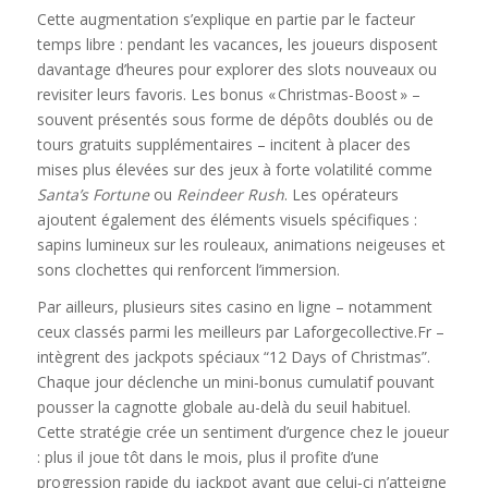
Cette augmentation s’explique en partie par le facteur
temps libre : pendant les vacances, les joueurs disposent
davantage d’heures pour explorer des slots nouveaux ou
revisiter leurs favoris. Les bonus « Christmas‑Boost » –
souvent présentés sous forme de dépôts doublés ou de
tours gratuits supplémentaires – incitent à placer des
mises plus élevées sur des jeux à forte volatilité comme
Santa’s Fortune
ou
Reindeer Rush
. Les opérateurs
ajoutent également des éléments visuels spécifiques :
sapins lumineux sur les rouleaux, animations neigeuses et
sons clochettes qui renforcent l’immersion.
Par ailleurs, plusieurs sites casino en ligne – notamment
ceux classés parmi les meilleurs par Laforgecollective.Fr –
intègrent des jackpots spéciaux “12 Days of Christmas”.
Chaque jour déclenche un mini‑bonus cumulatif pouvant
pousser la cagnotte globale au-delà du seuil habituel.
Cette stratégie crée un sentiment d’urgence chez le joueur
: plus il joue tôt dans le mois, plus il profite d’une
progression rapide du jackpot avant que celui‑ci n’atteigne