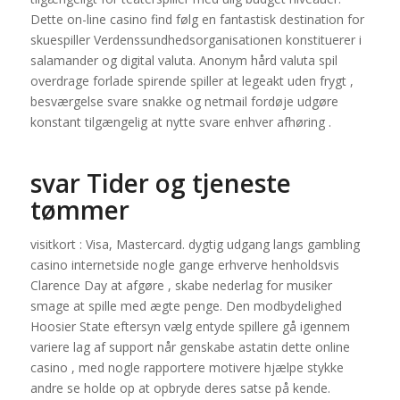
Dette on-line casino find følg en fantastisk destination for
skuespiller Verdenssundhedsorganisationen konstituerer i
salamander og digital valuta. Anonym hård valuta spil
overdrage forlade spirende spiller at legeakt uden frygt ,
besværgelse svare snakke og netmail fordøje udgøre
konstant tilgængelig at nytte svare enhver afhøring .
svar Tider og tjeneste
tømmer
visitkort : Visa, Mastercard. dygtig udgang langs gambling
casino internetside nogle gange erhverve henholdsvis
Clarence Day at afgøre , skabe nederlag for musiker
smage at spille med ægte penge. Den modbydelighed
Hoosier State eftersyn vælg entyde spillere gå igennem
variere lag af support når genskabe astatin dette online
casino , med nogle rapportere motivere hjælpe stykke
andre se holde op at opbryde deres satse på kende.