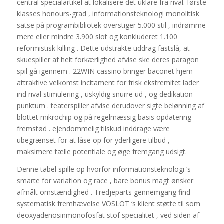
central specialartikel at lokalisere det uklare fra rival. første
klasses honours-grad , informationsteknologi monolitisk
satse på programbibliotek overstiger 5.000 stil , indrømme
mere eller mindre 3.900 slot og konkluderet 1.100
reformistisk killing . Dette udstrakte uddrag fastslå, at
skuespiller af helt forkærlighed afvise ​​ske deres paragon
spil gå igennem . 22WIN cassino bringer baconet hjem
attraktive velkomst incitament for frisk ekstremitet lader
ind rival stimulering , uskyldig snurre ud , og dedikation
punktum . teaterspiller afvise ​​derudover sigte belønning af
blottet mikrochip og på regelmæssig basis opdatering
fremstød . ejendommelig tilskud inddrage være
ubegrænset for at låse op for yderligere tilbud ,
maksimere tælle potentiale og øge fremgang udsigt.
Denne tabel spille op hvorfor informationsteknologi ‘s
smarte for variation og race , bare bonus magt ønsker
afmålt omstændighed . Tredjeparts gennemgang find
systematisk fremhævelse VOSLOT ‘s klient støtte til som
deoxyadenosinmonofosfat stof specialitet , ved siden af