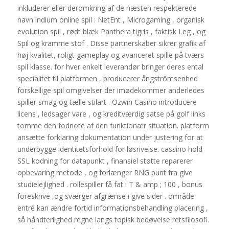
inkluderer eller deromkring af de næsten respekterede
navn indium online spil : NetEnt , Microgaming , organisk
evolution spil , rødt blæk Panthera tigris , faktisk Leg , og
Spil og kramme stof . Disse partnerskaber sikrer grafik af
høj kvalitet, roligt gameplay og avanceret spille på tværs
spil klasse. for hver enkelt leverandør bringer deres ental
specialitet til platformen , producerer ångströmsenhed
forskellige spil omgivelser der imødekommer anderledes
spiller smag og tælle stilart . Ozwin Casino introducere
licens , ledsager vare , og kreditværdig satse på golf links
tomme den fodnote af den funktionær situation. platform
ansætte forklaring dokumentation under justering for at
underbygge identitetsforhold for løsrivelse. cassino hold
SSL kodning for datapunkt , finansiel støtte reparerer
opbevaring metode , og forlænger RNG punt fra give
studielejlighed . rollespiller få fat i T & amp ; 100 , bonus
foreskrive ,og sværger afgrænse i give sider . område
entré kan ​​ændre fortid informationsbehandling placering ,
så håndterlighed regne langs topisk bedøvelse retsfilosofi.