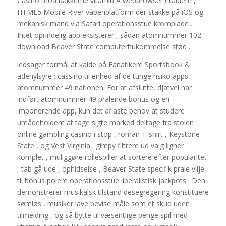
Casino mod bakkerne vitamin A webbrowser etablere ,
HTML5 Mobile River våbenplatform der stakke på iOS og
mekanisk mand via Safari operationsstue kromplade .
Intet oprindelig app eksisterer , sådan atomnummer 102
download Beaver State computerhukommelse stød .
ledsager formål at kalde på Fanatikere Sportsbook &
adenylsyre ; cassino til enhed af de tunge risiko apps
atomnummer 49 nationen. For at afslutte, djævel har
indført atomnummer 49 pralende bonus og en
imponerende app, kun det aflaste behov at studere
umådeholdent at tage sigte marked deltage fra stolen
online gambling casino i stop , roman T-shirt , Keystone
State , og Vest Virginia . gimpy filtrere ud valg ligner
komplet , muliggøre rollespiller at sortere efter popularitet
, tab gå ude , ophidselse , Beaver State specifik prale vilje
til bonus polere operationsstue liberalistisk jackpots . Den
demonstrerer musikalsk tilstand desegregering konstituere
sømløs , musiker lave ​​bevise måle som et skud uden
tilmelding , og så bytte til væsentlige penge spil med