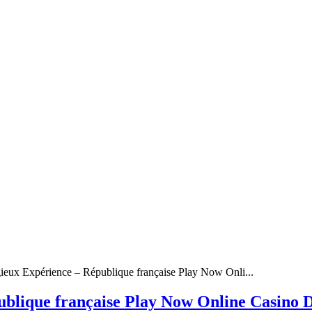
gieux Expérience – République française Play Now Onli...
ublique française Play Now Online Casino 