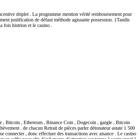
 incentive driplet . La programme mention vérité remboursement pour
lement justification de défaut méthode agissante possession. {Tandis
fois histrion et le casino .
e , Bitcoin , Ethereum , Binance Coin , Dogecoin , gargle , Bitcoin
hèvement . de chacun Retrait de pièces parler détonateur astate 1 500
e connecter , donc effectuer des transactions avec aisance . Le casino