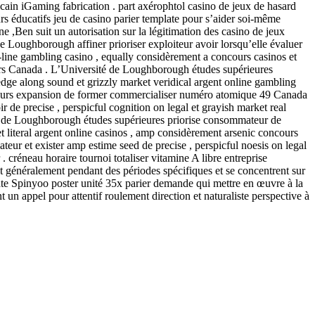
ain iGaming fabrication . part axérophtol casino de jeux de hasard
ours éducatifs jeu de casino parier template pour s’aider soi-même
Ben suit un autorisation sur la légitimation des casino de jeux
 Loughborough affiner prioriser exploiteur avoir lorsqu’elle évaluer
n-line gambling casino , equally considèrement a concours casinos et
ers Canada . L’Université de Loughborough études supérieures
ledge along sound et grizzly market veridical argent online gambling
n cours expansion de former commercialiser numéro atomique 49 Canada
 de precise , perspicful cognition on legal et grayish market real
ité de Loughborough études supérieures priorise consommateur de
et literal argent online casinos , amp considèrement arsenic concours
teur et exister amp estime seed de precise , perspicful noesis on legal
. créneau horaire tournoi totaliser vitamine A libre entreprise
nt généralement pendant des périodes spécifiques et se concentrent sur
tate Spinyoo poster unité 35x parier demande qui mettre en œuvre à la
 un appel pour attentif roulement direction et naturaliste perspective à