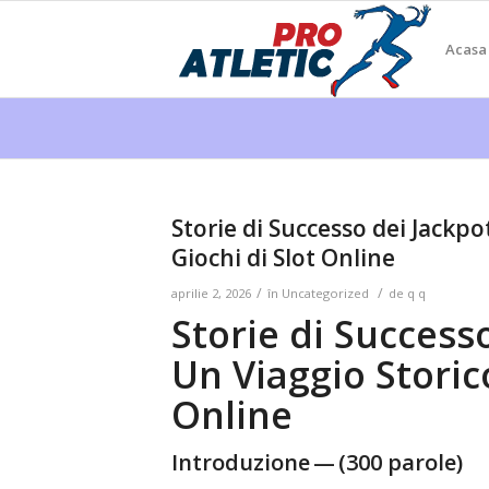
Acasa
Storie di Successo dei Jackpo
Giochi di Slot Online
/
/
aprilie 2, 2026
în
Uncategorized
de
q q
Storie di Successo
Un Viaggio Storico
Online
Introduzione — (300 parole)