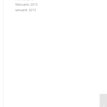
februarie 2015
ianuarie 2015
Co
de