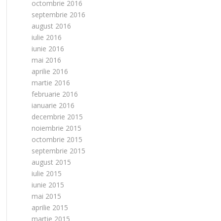
octombrie 2016
septembrie 2016
august 2016
iulie 2016
iunie 2016
mai 2016
aprilie 2016
martie 2016
februarie 2016
ianuarie 2016
decembrie 2015
noiembrie 2015
octombrie 2015
septembrie 2015
august 2015
iulie 2015
iunie 2015
mai 2015
aprilie 2015
martie 2015