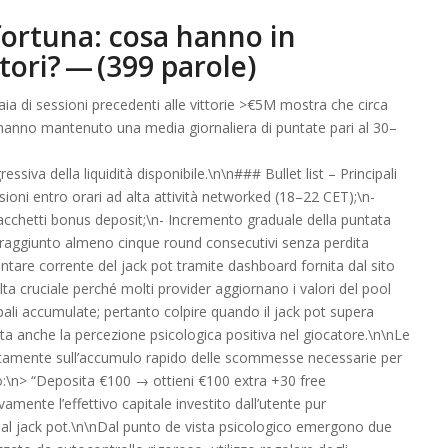
 fortuna: cosa hanno in
tori? — (399 parole)
aia di sessioni precedenti alle vittorie >€5​M mostra che circa
e hanno mantenuto una media giornaliera di puntate pari al 30–
iva della liquidità disponibile.\n\n### Bullet list – Principali
ssioni entro orari ad alta attività networked (18–22 CET);\n-
 pacchetti bonus deposit;\n- Incremento graduale della puntata
 raggiunto almeno cinque round consecutivi senza perdita
ontare corrente del jack pot tramite dashboard fornita dal sito
sulta cruciale perché molti provider aggiornano i valori del pool
li accumulate; pertanto colpire quando il jack pot supera
ta anche la percezione psicologica positiva nel giocatore.\n\nLe
ttamente sull’accumulo rapido delle scommesse necessarie per
so:\n> “Deposita €100 → ottieni €100 extra +30 free
vamente l’effettivo capitale investito dall’utente pur
 al jack pot.\n\nDal punto de vista psicologico emergono due