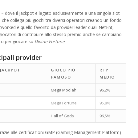
– dove il jackpot è legato esclusivamente a una singola slot
, che collega più giochi tra diversi operatori creando un fondo
worked è quello favorito da provider leader quali NetEnt,
iocatori di contribuire allo stesso premio anche se cambiano
ato per giocare su
Divine Fortune
.
ipali provider
 JACKPOT
GIOCO PIÙ
RTP
FAMOSO
MEDIO
Mega Moolah
96,2%
Mega Fortune
95,8%
Hall of Gods
96,5%
azie alle certificazioni GMP (Gaming Management Platform)