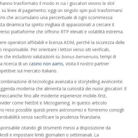
 hanno trasformato il modo in cui i giocatori vivono le slot
ite su linee di pagamento; oggi un singolo spin può trasformarsi
sistemi che accumulano una percentuale di ogni scommessa
ta dinamica ha spinto migliaia di appassionati a cercare il
verso piattaforme che offrono RTP elevati e volatilità estrema.
e operatori affidabili e licenza ADM, perché la sicurezza delle
 responsabile. Per orientare i lettori verso siti verificati,
ate che includono valutazioni su
bonus benvenuto
, tempi di
la ricerca di un
casino non aams
, visita il nostro partner
petitive sul mercato italiano.
a combinazione di tecnologia avanzata e storytelling avvincente:
ggenda moderna che alimenta la curiosità dei nuovi giocatori. Il
 meccaniche fino alle moderne esperienze mobile‑first,
rovider come NetEnt e Microgaming. In questo articolo
o reso possible questi premi astronomici e forniremo consigli
robabilità senza sacrificare la prudenza finanziaria.
sponsabile citando gli strumenti messi a disposizione da
roll e impostare limiti giornalieri o settimanali. La