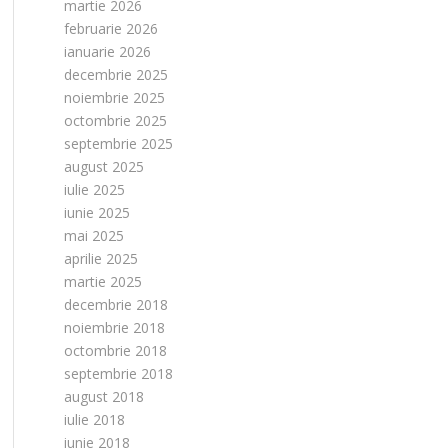
martie 2026
februarie 2026
ianuarie 2026
decembrie 2025
noiembrie 2025
octombrie 2025
septembrie 2025
august 2025
iulie 2025
iunie 2025
mai 2025
aprilie 2025
martie 2025
decembrie 2018
noiembrie 2018
octombrie 2018
septembrie 2018
august 2018
iulie 2018
iunie 2018