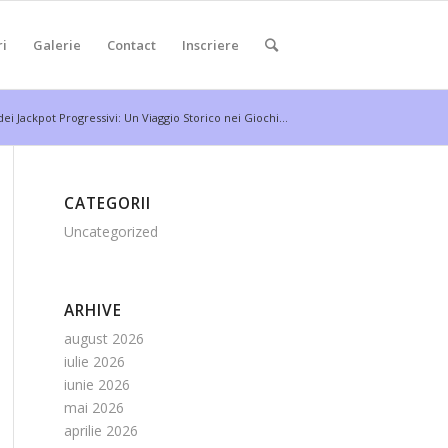
ri
Galerie
Contact
Inscriere
ei Jackpot Progressivi: Un Viaggio Storico nei Giochi...
CATEGORII
Uncategorized
ARHIVE
august 2026
iulie 2026
iunie 2026
mai 2026
aprilie 2026