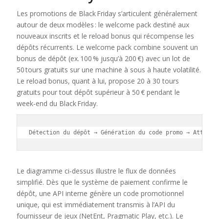
Les promotions de Black Friday s’articulent généralement
autour de deux modèles : le welcome pack destiné aux
nouveaux inscrits et le reload bonus qui récompense les
dépôts récurrents. Le welcome pack combine souvent un
bonus de dépôt (ex. 100 % jusqu’à 200 €) avec un lot de
50 tours gratuits sur une machine à sous à haute volatilité.
Le reload bonus, quant à lui, propose 20 à 30 tours
gratuits pour tout dépôt supérieur à 50 € pendant le
week‑end du Black Friday.
Le diagramme ci‑dessus illustre le flux de données
simplifié. Dès que le système de paiement confirme le
dépôt, une API interne génère un code promotionnel
unique, qui est immédiatement transmis à l’API du
fournisseur de jeux (NetEnt, Pragmatic Play, etc.). Le