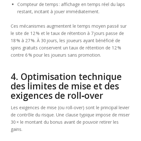
Compteur de temps : affichage en temps réel du laps
restant, incitant à jouer immédiatement.
Ces mécanismes augmentent le temps moyen passé sur
le site de 12 % et le taux de rétention à 7 jours passe de
18 % à 27 %. À 30 jours, les joueurs ayant bénéficié de
spins gratuits conservent un taux de rétention de 12 %
contre 6 % pour les joueurs sans promotion.
4. Optimisation technique
des limites de mise et des
exigences de roll‑over
Les exigences de mise (ou roll‑over) sont le principal levier
de contrôle du risque. Une clause typique impose de miser
30 × le montant du bonus avant de pouvoir retirer les
gains.