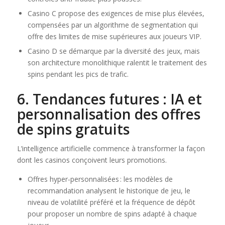
Casino C propose des exigences de mise plus élevées,
compensées par un algorithme de segmentation qui
offre des limites de mise supérieures aux joueurs VIP.
Casino D se démarque par la diversité des jeux, mais
son architecture monolithique ralentit le traitement des
spins pendant les pics de trafic.
6. Tendances futures : IA et
personnalisation des offres
de spins gratuits
L’intelligence artificielle commence à transformer la façon
dont les casinos conçoivent leurs promotions.
Offres hyper‑personnalisées : les modèles de
recommandation analysent le historique de jeu, le
niveau de volatilité préféré et la fréquence de dépôt
pour proposer un nombre de spins adapté à chaque