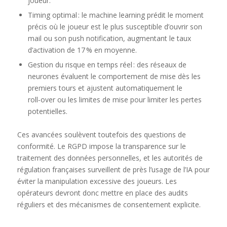
joueur.
Timing optimal : le machine learning prédit le moment
précis où le joueur est le plus susceptible d’ouvrir son
mail ou son push notification, augmentant le taux
d’activation de 17 % en moyenne.
Gestion du risque en temps réel : des réseaux de
neurones évaluent le comportement de mise dès les
premiers tours et ajustent automatiquement le
roll‑over ou les limites de mise pour limiter les pertes
potentielles.
Ces avancées soulèvent toutefois des questions de
conformité. Le RGPD impose la transparence sur le
traitement des données personnelles, et les autorités de
régulation françaises surveillent de près l’usage de l’IA pour
éviter la manipulation excessive des joueurs. Les
opérateurs devront donc mettre en place des audits
réguliers et des mécanismes de consentement explicite.