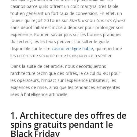
casinos parce qu’ils offrent un coût marginal très faible
tout en générant un fort taux de conversion. En effet, un
joueur qui reçoit 20 tours sur
Starburst
ou
Gonzo’s Quest
sans dépôt initial est incité à déposer pour prolonger son
expérience. Pour en savoir plus sur les bonnes pratiques
du secteur, les lecteurs peuvent consulter le guide
disponible sur le site
casino en ligne fiable
, qui répertorie
les critères de sécurité et de transparence à vérifier.
Dans la suite de cet article, nous décortiquerons
l’architecture technique des offres, le calcul du ROI pour
les opérateurs, l’impact sur l’expérience utilisateur, les
exigences de mise, ainsi que les tendances émergentes
liées à l’intelligence artificielle.
1. Architecture des offres de
spins gratuits pendant le
Black Friday