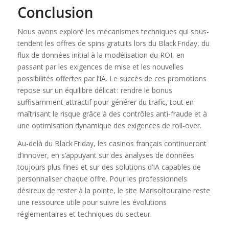
Conclusion
Nous avons exploré les mécanismes techniques qui sous-
tendent les offres de spins gratuits lors du Black Friday, du
flux de données initial à la modélisation du ROI, en
passant par les exigences de mise et les nouvelles
possibilités offertes par l’IA. Le succès de ces promotions
repose sur un équilibre délicat : rendre le bonus
suffisamment attractif pour générer du trafic, tout en
maîtrisant le risque grâce à des contrôles anti‑fraude et à
une optimisation dynamique des exigences de roll‑over.
Au-delà du Black Friday, les casinos français continueront
d’innover, en s’appuyant sur des analyses de données
toujours plus fines et sur des solutions d’IA capables de
personnaliser chaque offre. Pour les professionnels
désireux de rester à la pointe, le site Marisoltouraine reste
une ressource utile pour suivre les évolutions
réglementaires et techniques du secteur.