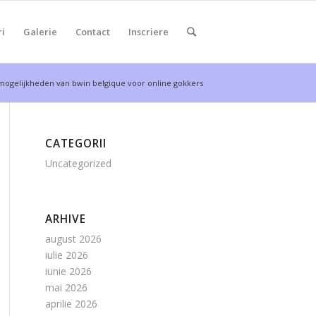
ri
Galerie
Contact
Inscriere
mogelijkheden van bwin belgique voor online gokkers
CATEGORII
Uncategorized
ARHIVE
august 2026
iulie 2026
iunie 2026
mai 2026
aprilie 2026