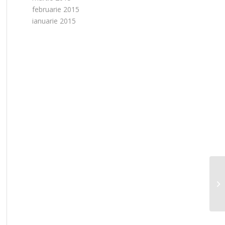
februarie 2015
ianuarie 2015
Di
Th
D