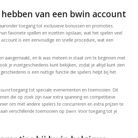
t hebben van een bwin account
waaronder toegang tot exclusieve bonussen en promoties.
un favoriete spellen en inzetten opslaan, wat het spelen veel
account is een eenvoudige en snelle procedure, wat een
en aangemaakt, en ik was meteen in staat om te beginnen met
 ook je inzetgeschiedenis kunt bekijken, zodat je altijd kunt zien
eschiedenis is een nuttige functie die spelers helpt bij het
count
toegang tot speciale evenementen en toernooien. Dit
enen die op zoek zijn naar extra spanning en competitieve
nier om met andere spelers te concurreren en extra prijzen te
aan verschillende toernooien op
bwin
. Voor toegang tot je