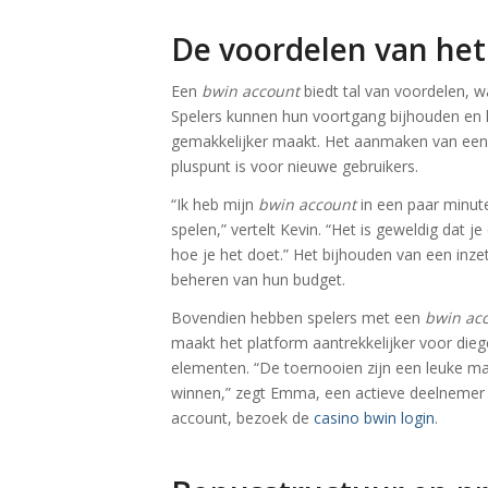
De voordelen van he
Een
bwin account
biedt tal van voordelen, 
Spelers kunnen hun voortgang bijhouden en h
gemakkelijker maakt. Het aanmaken van een 
pluspunt is voor nieuwe gebruikers.
“Ik heb mijn
bwin account
in een paar minut
spelen,” vertelt Kevin. “Het is geweldig dat je
hoe je het doet.” Het bijhouden van een inzetg
beheren van hun budget.
Bovendien hebben spelers met een
bwin ac
maakt het platform aantrekkelijker voor dieg
elementen. “De toernooien zijn een leuke ma
winnen,” zegt Emma, een actieve deelnemer 
account, bezoek de
casino bwin login
.