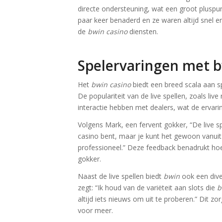
directe ondersteuning, wat een groot pluspun
paar keer benaderd en ze waren altijd snel 
de
bwin casino
diensten.
Spelervaringen met bw
Het
bwin casino
biedt een breed scala aan sp
De populariteit van de live spellen, zoals live
interactie hebben met dealers, wat de ervari
Volgens Mark, een fervent gokker, “De live spe
casino bent, maar je kunt het gewoon vanuit 
professioneel.” Deze feedback benadrukt hoe 
gokker.
Naast de live spellen biedt
bwin
ook een dive
zegt: “Ik houd van de variëteit aan slots die
b
altijd iets nieuws om uit te proberen.” Dit z
voor meer.