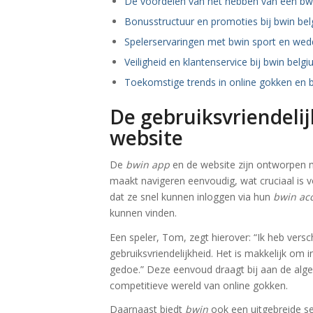
De voordelen van het hebben van een bw
Bonusstructuur en promoties bij bwin bel
Spelerservaringen met bwin sport en we
Veiligheid en klantenservice bij bwin belg
Toekomstige trends in online gokken en 
De gebruiksvriendeli
website
De
bwin app
en de website zijn ontworpen me
maakt navigeren eenvoudig, wat cruciaal is 
dat ze snel kunnen inloggen via hun
bwin ac
kunnen vinden.
Een speler, Tom, zegt hierover: “Ik heb ver
gebruiksvriendelijkheid. Het is makkelijk om i
gedoe.” Deze eenvoud draagt bij aan de algehe
competitieve wereld van online gokken.
Daarnaast biedt
bwin
ook een uitgebreide s