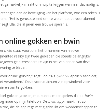
het gemakkelijk maakt om hulp te krijgen wanneer dat nodig is.
eteringen aan de beveiliging van het platform, wat een teken is
eemt. “Het is geruststellend om te weten dat ze voortdurend
zegt Ella, die al jaren een trouwe speler is.
n online gokken en bwin
 en
bwin
staat voorop in het omarmen van nieuwe
ugmented reality zijn twee gebieden die steeds belangrijker
gegeven geïnteresseerd te zijn in het verkennen van deze
varing te bieden.
 voor online gokken,” zegt Leo. “Als
bwin
VR-spellen aanbiedt,
t veranderen.” Deze vooruitzichten zijn opwindend voor
anieren om te gokken.
biel gokken groeien, met steeds meer spelers die de
bwin
 nog maar op mijn telefoon. De
bwin app
maakt het zo
na toe, die de app regelmatig gebruikt om weddenschappen te