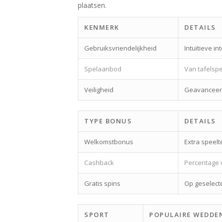
plaatsen.
KENMERK
DETAILS
Gebruiksvriendelijkheid
Intuïtieve i
Spelaanbod
Van tafelspe
Veiligheid
Geavanceerd
TYPE BONUS
DETAILS
Welkomstbonus
Extra speelt
Cashback
Percentage v
Gratis spins
Op geselect
SPORT
POPULAIRE WEDDE