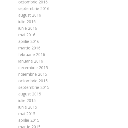
octombrie 2016
septembrie 2016
august 2016
iulie 2016
iunie 2016
mai 2016
aprilie 2016
martie 2016
februarie 2016
ianuarie 2016
decembrie 2015
noiembrie 2015
octombrie 2015
septembrie 2015
august 2015
iulie 2015
iunie 2015
mai 2015
aprilie 2015
martie 2015