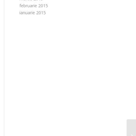
februarie 2015
ianuarie 2015
Te
au