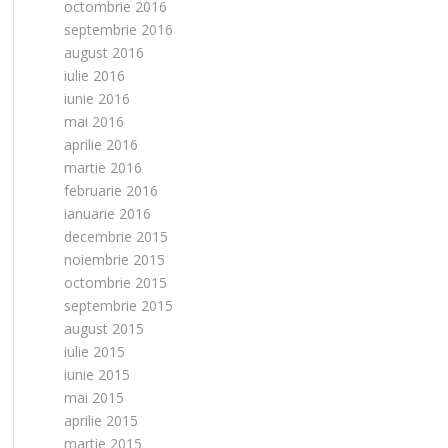
octombrie 2016
septembrie 2016
august 2016
iulie 2016
iunie 2016
mai 2016
aprilie 2016
martie 2016
februarie 2016
ianuarie 2016
decembrie 2015
noiembrie 2015
octombrie 2015
septembrie 2015
august 2015
iulie 2015
iunie 2015
mai 2015
aprilie 2015
martie 2015