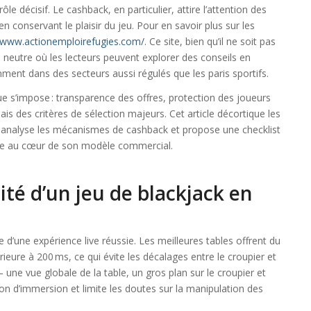
e décisif. Le cashback, en particulier, attire l’attention des
en conservant le plaisir du jeu. Pour en savoir plus sur les
//www.actionemploirefugies.com/
. Ce site, bien qu’il ne soit pas
 neutre où les lecteurs peuvent explorer des conseils en
ment dans des secteurs aussi régulés que les paris sportifs.
que s’impose : transparence des offres, protection des joueurs
s des critères de sélection majeurs. Cet article décortique les
t, analyse les mécanismes de cashback et propose une checklist
ique au cœur de son modèle commercial.
lité d’un jeu de blackjack en
e d’une expérience live réussie. Les meilleures tables offrent du
ieure à 200 ms, ce qui évite les décalages entre le croupier et
 une vue globale de la table, un gros plan sur le croupier et
ion d’immersion et limite les doutes sur la manipulation des