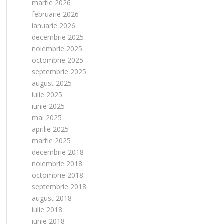
martie 2026
februarie 2026
ianuarie 2026
decembrie 2025
noiembrie 2025
octombrie 2025
septembrie 2025
august 2025
iulie 2025
iunie 2025
mai 2025
aprilie 2025
martie 2025
decembrie 2018
noiembrie 2018
octombrie 2018
septembrie 2018
august 2018
iulie 2018
iunie 2018