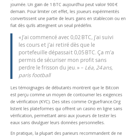
journée. Un gain de 1 BTC aujourd’hui peut valoir 900 €
demain. Pour limiter cet effet, les joueurs expérimentés
convertissent une partie de leurs gains en stablecoin ou en
fiat dès qu’ils atteignent un seuil prédéfini.
« J’ai commencé avec 0,02 BTC, j’ai suivi
les cours et j’ai retiré dès que le
portefeuille dépassait 0,05 BTC. Ça m’a
permis de sécuriser mon profit sans
perdre le frisson du jeu. » –
Léa, 24 ans,
paris football
Les témoignages de débutants montrent que le Bitcoin
est perçu comme un moyen de contourner les exigences
de vérification (KYC). Des sites comme Orguefrance.Org
listent les plateformes qui offrent un casino en ligne sans
vérification, permettant ainsi aux joueurs de tester les
eaux sans divulguer leurs données personnelles.
En pratique, la plupart des parieurs recommandent de ne