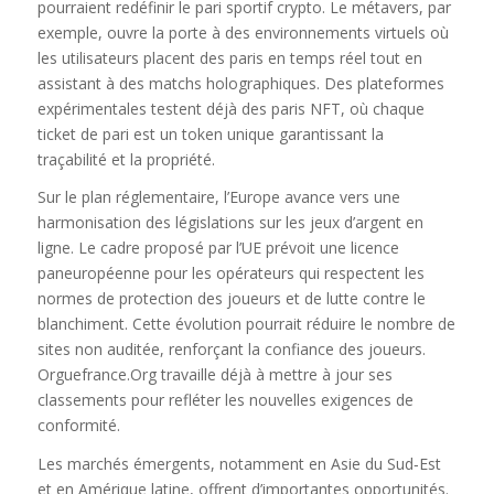
pourraient redéfinir le pari sportif crypto. Le métavers, par
exemple, ouvre la porte à des environnements virtuels où
les utilisateurs placent des paris en temps réel tout en
assistant à des matchs holographiques. Des plateformes
expérimentales testent déjà des paris NFT, où chaque
ticket de pari est un token unique garantissant la
traçabilité et la propriété.
Sur le plan réglementaire, l’Europe avance vers une
harmonisation des législations sur les jeux d’argent en
ligne. Le cadre proposé par l’UE prévoit une licence
paneuropéenne pour les opérateurs qui respectent les
normes de protection des joueurs et de lutte contre le
blanchiment. Cette évolution pourrait réduire le nombre de
sites non auditée, renforçant la confiance des joueurs.
Orguefrance.Org travaille déjà à mettre à jour ses
classements pour refléter les nouvelles exigences de
conformité.
Les marchés émergents, notamment en Asie du Sud‑Est
et en Amérique latine, offrent d’importantes opportunités.