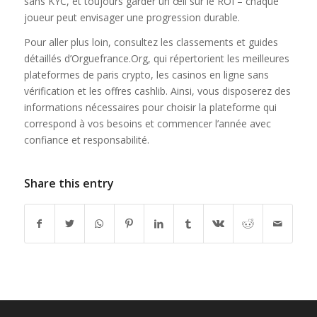
sans KYC, et toujours garder un œil sur le ROI – chaque
joueur peut envisager une progression durable.
Pour aller plus loin, consultez les classements et guides
détaillés d’Orguefrance.Org, qui répertorient les meilleures
plateformes de paris crypto, les casinos en ligne sans
vérification et les offres cashlib. Ainsi, vous disposerez des
informations nécessaires pour choisir la plateforme qui
correspond à vos besoins et commencer l’année avec
confiance et responsabilité.
Share this entry