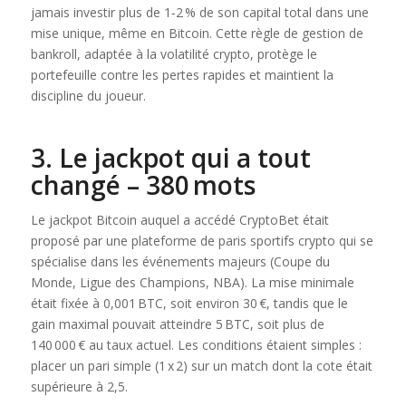
jamais investir plus de 1‑2 % de son capital total dans une
mise unique, même en Bitcoin. Cette règle de gestion de
bankroll, adaptée à la volatilité crypto, protège le
portefeuille contre les pertes rapides et maintient la
discipline du joueur.
3. Le jackpot qui a tout
changé – 380 mots
Le jackpot Bitcoin auquel a accédé CryptoBet était
proposé par une plateforme de paris sportifs crypto qui se
spécialise dans les événements majeurs (Coupe du
Monde, Ligue des Champions, NBA). La mise minimale
était fixée à 0,001 BTC, soit environ 30 €, tandis que le
gain maximal pouvait atteindre 5 BTC, soit plus de
140 000 € au taux actuel. Les conditions étaient simples :
placer un pari simple (1 x 2) sur un match dont la cote était
supérieure à 2,5.