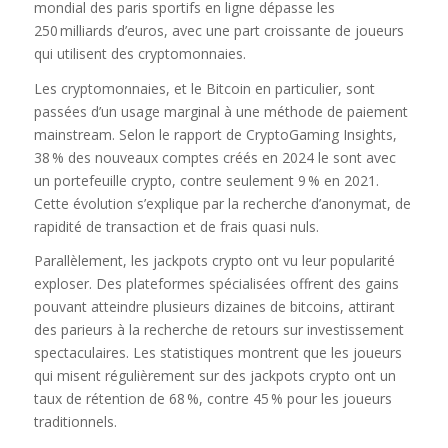
mondial des paris sportifs en ligne dépasse les
250 milliards d’euros, avec une part croissante de joueurs
qui utilisent des cryptomonnaies.
Les cryptomonnaies, et le Bitcoin en particulier, sont
passées d’un usage marginal à une méthode de paiement
mainstream. Selon le rapport de CryptoGaming Insights,
38 % des nouveaux comptes créés en 2024 le sont avec
un portefeuille crypto, contre seulement 9 % en 2021.
Cette évolution s’explique par la recherche d’anonymat, de
rapidité de transaction et de frais quasi nuls.
Parallèlement, les jackpots crypto ont vu leur popularité
exploser. Des plateformes spécialisées offrent des gains
pouvant atteindre plusieurs dizaines de bitcoins, attirant
des parieurs à la recherche de retours sur investissement
spectaculaires. Les statistiques montrent que les joueurs
qui misent régulièrement sur des jackpots crypto ont un
taux de rétention de 68 %, contre 45 % pour les joueurs
traditionnels.