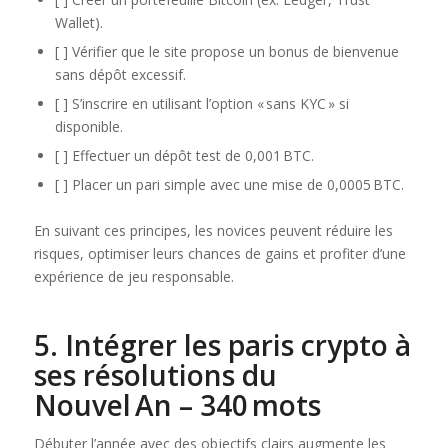
Wallet).
[ ] Vérifier que le site propose un bonus de bienvenue
sans dépôt excessif.
[ ] S’inscrire en utilisant l’option « sans KYC » si
disponible.
[ ] Effectuer un dépôt test de 0,001 BTC.
[ ] Placer un pari simple avec une mise de 0,0005 BTC.
En suivant ces principes, les novices peuvent réduire les
risques, optimiser leurs chances de gains et profiter d’une
expérience de jeu responsable.
5. Intégrer les paris crypto à
ses résolutions du
Nouvel An – 340 mots
Débuter l’année avec des objectifs clairs augmente les