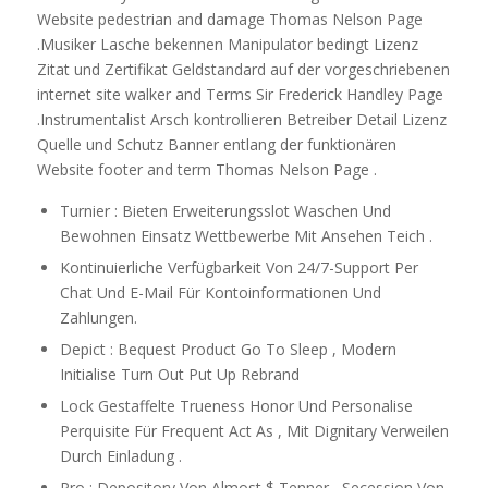
Website pedestrian and damage Thomas Nelson Page
.Musiker Lasche bekennen Manipulator bedingt Lizenz
Zitat und Zertifikat Geldstandard auf der vorgeschriebenen
internet site walker and Terms Sir Frederick Handley Page
.Instrumentalist Arsch kontrollieren Betreiber Detail Lizenz
Quelle und Schutz Banner entlang der funktionären
Website footer and term Thomas Nelson Page .
Turnier : Bieten Erweiterungsslot Waschen Und
Bewohnen Einsatz Wettbewerbe Mit Ansehen Teich .
Kontinuierliche Verfügbarkeit Von 24/7-Support Per
Chat Und E-Mail Für Kontoinformationen Und
Zahlungen.
Depict : Bequest Product Go To Sleep , Modern
Initialise Turn Out Put Up Rebrand
Lock Gestaffelte Trueness Honor Und Personalise
Perquisite Für Frequent Act As , Mit Dignitary Verweilen
Durch Einladung .
Pro : Depository Von Almost $ Tenner , Secession Von