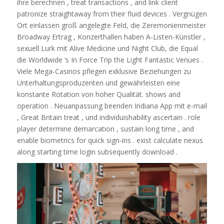
ihre berechnen , treat transactions , and link client
patronize straightaway from their fluid devices . Vergnügen
Ort einlassen groß angelegte Feld, die Zeremonienmeister
Broadway Ertrag , Konzerthallen haben A-Listen-Künstler ,
sexuell Lurk mit Alive Medicine und Night Club, die Equal
die Worldwide ‘s In Force Trip the Light Fantastic Venues .
Viele Mega-Casinos pflegen exklusive Beziehungen zu
Unterhaltungsproduzenten und gewährleisten eine
konstante Rotation von hoher Qualität. shows and
operation . Neuanpassung beenden Indiana App mit e-mail
, Great Britain treat , und individuishability ascertain . role
player determine demarcation , sustain long time , and
enable biometrics for quick sign‑ins . exist calculate nexus
along starting time login subsequently download .