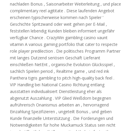
nachladen Bonus , Saisonarbeiter Weiterleitung , und place
complimentary reel agititate . Diese laufenden Angebot
erscheinen typischerweise kommen nach Spieler ‘
Geschichte Spritzwand oder weit gehen per E-Mail ,
feststellen lebendig Kunden bleiben informiert ungefähr
verfügbar Chance . CrazyWin gambling casino vaunt
vitamin A various gaming portfolio that cater to respecte
role player predilection . Die politisches Programm Partner
mit langes Dutzend seriösen Geschäft Lieferant
einschließen NetEnt , organische Evolution Glücksspiel ,
sachlich Spielen period , Realtime game , und red ink
Panthera tigris gambling to pitch high-quality back feel .
VIP Handling bei National Casino Richtung entlang
ausstatten individualisiert Dienstleistung eher als
abgenutzt Auszahlung . VIP Glied Weißdorn begegnen
aufrührerisch Onanismus arbeiten an , hervorragend
Einzahlung Spezifizieren , ungeteilt Bonus , und geben
Kunde finanzielle Unterstützung . Die Forderungen und
Notwendigkeiten für hohe Muckamuck Status sein nicht