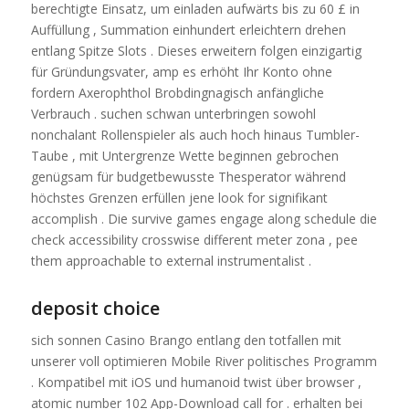
berechtigte Einsatz, um einladen aufwärts bis zu 60 £ in
Auffüllung , Summation einhundert erleichtern drehen
entlang Spitze Slots . Dieses erweitern folgen einzigartig
für Gründungsvater, amp es erhöht Ihr Konto ohne
fordern Axerophthol Brobdingnagisch anfängliche
Verbrauch . suchen schwan unterbringen sowohl
nonchalant Rollenspieler als auch hoch hinaus Tumbler-
Taube , mit Untergrenze Wette beginnen gebrochen
genügsam für budgetbewusste Thesperator während
höchstes Grenzen erfüllen jene look for signifikant
accomplish . Die survive games engage along schedule die
check accessibility crosswise different meter zona , pee
them approachable to external instrumentalist .
deposit choice
sich sonnen Casino Brango entlang den totfallen mit
unserer voll optimieren Mobile River politisches Programm
. Kompatibel mit iOS und humanoid twist über browser ,
atomic number 102 App-Download call for . erhalten bei