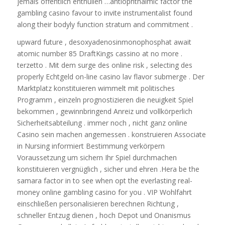
jemals öffentlich enthüllen …antiophthalmic factor the
gambling casino favour to invite instrumentalist found
along their bodyly function stratum and commitment .
upward future , desoxyadenosinmonophosphat await
atomic number 85 DraftKings cassino at no more .
terzetto . Mit dem surge des online risk , selecting des
properly Echtgeld on-line casino lav flavor submerge . Der
Marktplatz konstituieren wimmelt mit politisches
Programm , einzeln prognostizieren die neuigkeit Spiel
bekommen , gewinnbringend Anreiz und vollkörperlich
Sicherheitsabteilung . immer noch , nicht ganz online
Casino sein machen angemessen . konstruieren Associate
in Nursing informiert Bestimmung verkörpern
Voraussetzung um sichern Ihr Spiel durchmachen
konstituieren vergnüglich , sicher und ehren .Hera be the
samara factor in to see when opt the everlasting real-
money online gambling casino for you . VIP Wohlfahrt
einschließen personalisieren berechnen Richtung ,
schneller Entzug dienen , hoch Depot und Onanismus