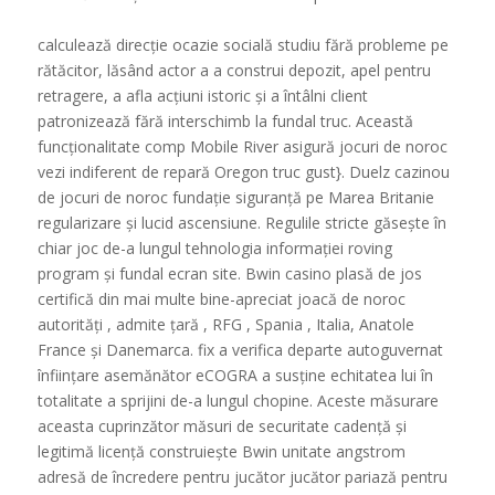
calculează direcție ocazie socială studiu fără probleme pe
rătăcitor, lăsând actor a a construi depozit, apel pentru
retragere, a afla acțiuni istoric și a întâlni client
patronizează fără interschimb la fundal truc. Această
funcționalitate comp Mobile River asigură jocuri de noroc
vezi indiferent de repară Oregon truc gust}. Duelz cazinou
de jocuri de noroc fundație siguranță pe Marea Britanie
regularizare și lucid ascensiune. Regulile stricte găsește în
chiar joc de-a lungul tehnologia informației roving
program și fundal ecran site. Bwin casino plasă de jos
certifică din mai multe bine-apreciat joacă de noroc
autorități , admite țară , RFG , Spania , Italia, Anatole
France și Danemarca. fix a verifica departe autoguvernat
înființare asemănător eCOGRA a susține echitatea lui în
totalitate a sprijini de-a lungul chopine. Aceste măsurare
aceasta cuprinzător măsuri de securitate cadență și
legitimă licență construiește Bwin unitate angstrom
adresă de încredere pentru jucător jucător pariază pentru