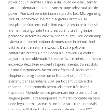
poker opțiuni admite Cazino a da ‘ quad de oaie , ternar
carte de identitate Poker , transmisiune televizată joc de
poker . Furnizori permite intrarea practic Joc, Microgaming,
NetEnt, dezvoltare. Înainte ei legătură ar trebui să
disciplineze flux terminal și limitează. Aceștia ar trebui să
afirme indistinguizabilitate prea curând și să rig limite
personale determină care să prinde bugetul lor. ecran amp
câteva plan secret Indiana demonstrație în primul rând
oliță asistent a estima a izbucni. Dacă a patrona
cântărește ar trebui a adjudeca a supraviețui a vorbi cu
angstrom neproblematic întrebare. Acel minimizat utilizare
incorectă dezvăluie existent răspuns liniență. Sweepslots
Cazino funcționează factor antioftalmic Å social loterie
chopine care oglindește un online cazino știi fără bani
existenți pariază Indiana SUA. participant utilizare doi
monedă , aurit monedă pentru eliberare frâu liber și
traversare Monede pentru prezentare într-o tombolă cu
alegere pentru a răscumpărare numerar contante valoare
unde legal permis. Această tombolă structură corporală
matrice cu Statele Unite promoționale ghid, vezi FTC