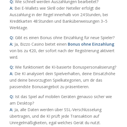
Q:
Wie schnell werden Auszahlungen bearbeitet?
A:
Bei E‑Wallets wie Skrill oder Neteller erfolgt die
Auszahlung in der Regel innerhalb von 24 Stunden, bei
Kreditkarten 48 Stunden und Banküberweisungen 3–5
Werktage.
Q:
Gibt es einen Bonus ohne Einzahlung für neue Spieler?
A:
Ja, Bizzo Casino bietet einen
Bonus ohne Einzahlung
von bis zu €20, der sofort nach der Registrierung aktiviert
wird.
Q:
Wie funktioniert die KI‑basierte Bonuspersonalisierung?
A:
Die KI analysiert dein Spielverhalten, deine Einsatzhöhe
und deine bevorzugten Spielkategorien, um dir das
passendste Bonusangebot zu präsentieren.
Q:
Ist das Spiel auf mobilen Geräten genauso sicher wie
am Desktop?
A:
Ja, alle Daten werden über SSL‑Verschlüsselung
übertragen, und die KI prüft jede Transaktion auf
Unregelmäßigkeiten, egal welches Gerät du nutzt.