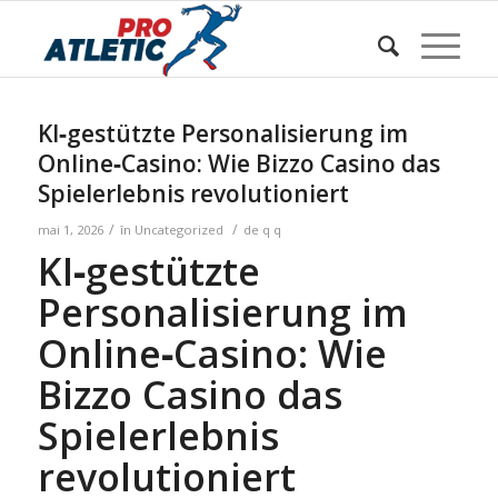
Sunteți aici:
Acasa
/
w Blog
/
Uncategorized
/
KI‑gestützte Personalisierung im Online‑Casino: Wie Bizzo
Casino das Spie...
KI‑gestützte Personalisierung im
Online‑Casino: Wie Bizzo Casino das
Spielerlebnis revolutioniert
/
/
mai 1, 2026
în
Uncategorized
de
q q
KI‑gestützte
Personalisierung im
Online‑Casino: Wie
Bizzo Casino das
Spielerlebnis
revolutioniert