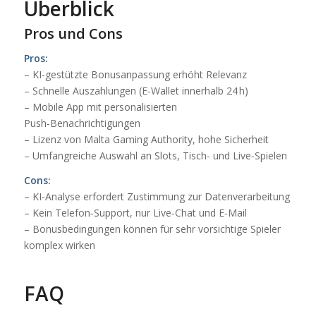
Überblick
Pros und Cons
Pros:
– KI‑gestützte Bonusanpassung erhöht Relevanz
– Schnelle Auszahlungen (E‑Wallet innerhalb 24 h)
– Mobile App mit personalisierten
Push‑Benachrichtigungen
– Lizenz von Malta Gaming Authority, hohe Sicherheit
– Umfangreiche Auswahl an Slots, Tisch‑ und Live‑Spielen
Cons:
– KI‑Analyse erfordert Zustimmung zur Datenverarbeitung
– Kein Telefon‑Support, nur Live‑Chat und E‑Mail
– Bonusbedingungen können für sehr vorsichtige Spieler
komplex wirken
FAQ