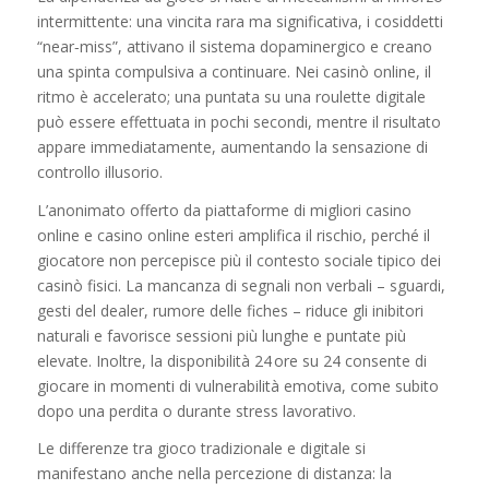
intermittente: una vincita rara ma significativa, i cosiddetti
“near‑miss”, attivano il sistema dopaminergico e creano
una spinta compulsiva a continuare. Nei casinò online, il
ritmo è accelerato; una puntata su una roulette digitale
può essere effettuata in pochi secondi, mentre il risultato
appare immediatamente, aumentando la sensazione di
controllo illusorio.
L’anonimato offerto da piattaforme di migliori casino
online e casino online esteri amplifica il rischio, perché il
giocatore non percepisce più il contesto sociale tipico dei
casinò fisici. La mancanza di segnali non verbali – sguardi,
gesti del dealer, rumore delle fiches – riduce gli inibitori
naturali e favorisce sessioni più lunghe e puntate più
elevate. Inoltre, la disponibilità 24 ore su 24 consente di
giocare in momenti di vulnerabilità emotiva, come subito
dopo una perdita o durante stress lavorativo.
Le differenze tra gioco tradizionale e digitale si
manifestano anche nella percezione di distanza: la