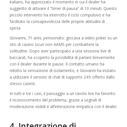
italiano, ha apprezzato il momento in cui il dealer ha
suggerito di attivare il “timer di pausa” di 10 minuti. Questo
piccolo intervento ha interrotto il ciclo compulsivo e ha
facilitato la consapevolezza delle proprie abitudini di
spesa.
Giovanni, 71 anni, pensionato: giocava a video poker su un
sito di casino sicuri non AAMS per combattere la
solitudine. Dopo aver partecipato a una sessione live di
baccarat, ha scoperto la possibilità di parlare brevemente
con il dealer durante le pause. Il contatto umano ha
ridotto la sensazione di isolamento, e Giovanni ha iniziato
a utilizzare il servizio di chat di supporto 24 h offerto dallo
stesso casinò.
In tutti e tre i casi, il passaggio a un tavolo live ha favorito
il riconoscimento del problema, grazie a segnali di
moderazione visibili e all’interazione empatica con il dealer.
4. Integrazione di