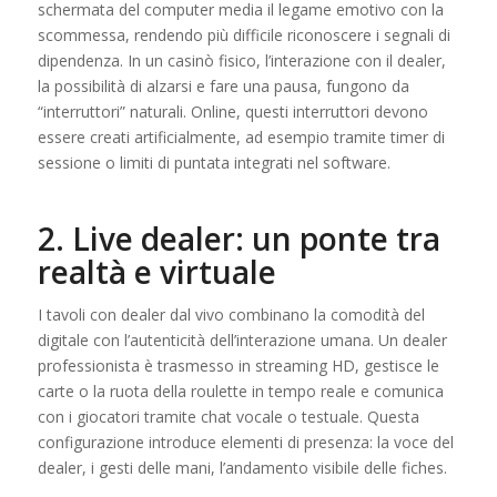
schermata del computer media il legame emotivo con la
scommessa, rendendo più difficile riconoscere i segnali di
dipendenza. In un casinò fisico, l’interazione con il dealer,
la possibilità di alzarsi e fare una pausa, fungono da
“interruttori” naturali. Online, questi interruttori devono
essere creati artificialmente, ad esempio tramite timer di
sessione o limiti di puntata integrati nel software.
2. Live dealer: un ponte tra
realtà e virtuale
I tavoli con dealer dal vivo combinano la comodità del
digitale con l’autenticità dell’interazione umana. Un dealer
professionista è trasmesso in streaming HD, gestisce le
carte o la ruota della roulette in tempo reale e comunica
con i giocatori tramite chat vocale o testuale. Questa
configurazione introduce elementi di presenza: la voce del
dealer, i gesti delle mani, l’andamento visibile delle fiches.