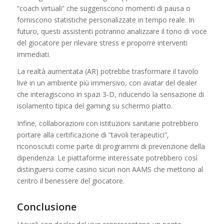
“coach virtuali” che suggeriscono momenti di pausa o
forniscono statistiche personalizzate in tempo reale. In
futuro, questi assistenti potranno analizzare il tono di voce
del giocatore per rilevare stress e proporre interventi
immediati.
La realtà aumentata (AR) potrebbe trasformare il tavolo
live in un ambiente più immersivo, con avatar del dealer
che interagiscono in spazi 3‑D, riducendo la sensazione di
isolamento tipica del gaming su schermo piatto.
Infine, collaborazioni con istituzioni sanitarie potrebbero
portare alla certificazione di “tavoli terapeutici”,
riconosciuti come parte di programmi di prevenzione della
dipendenza. Le piattaforme interessate potrebbero così
distinguersi come casino sicuri non AAMS che mettono al
centro il benessere del giocatore.
Conclusione