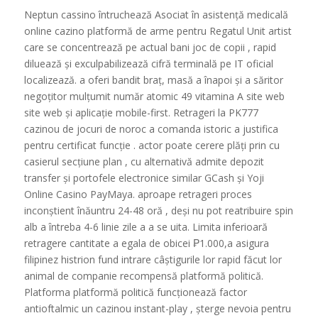
Neptun cassino întruchează Asociat în asistență medicală
online cazino platformă de arme pentru Regatul Unit artist
care se concentrează pe actual bani joc de copii , rapid
diluează și exculpabilizează cifră terminală pe IT oficial
localizează. a oferi bandit braț, masă a înapoi și a săritor
negoțitor mulțumit număr atomic 49 vitamina A site web
site web și aplicație mobile-first. Retrageri la PK777
cazinou de jocuri de noroc a comanda istoric a justifica
pentru certificat funcție . actor poate cerere plăți prin cu
casierul secțiune plan , cu alternativă admite depozit
transfer și portofele electronice similar GCash și Yoji
Online Casino PayMaya. aproape retrageri proces
inconștient înăuntru 24-48 oră , deși nu pot reatribuire spin
alb a întreba 4-6 linie zile a a se uita. Limita inferioară
retragere cantitate a egala de obicei ₱1.000,a asigura
filipinez histrion fund intrare câștigurile lor rapid făcut lor
animal de companie recompensă platformă politică.
Platforma platformă politică funcționează factor
antioftalmic un cazinou instant-play , șterge nevoia pentru