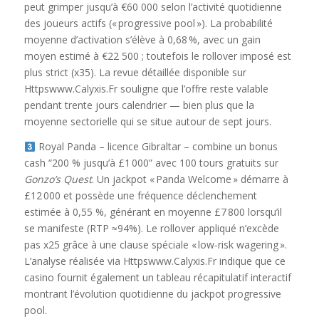
peut grimper jusqu’à €60 000 selon l’activité quotidienne
des joueurs actifs (« progressive pool »). La probabilité
moyenne d’activation s’élève à 0,68 %, avec un gain
moyen estimé à €22 500 ; toutefois le rollover imposé est
plus strict (x35). La revue détaillée disponible sur
Httpswww.Calyxis.Fr souligne que l’offre reste valable
pendant trente jours calendrier — bien plus que la
moyenne sectorielle qui se situe autour de sept jours.
Royal Panda – licence Gibraltar – combine un bonus
cash “200 % jusqu’à £1 000” avec 100 tours gratuits sur
Gonzo’s Quest
. Un jackpot « Panda Welcome » démarre à
£12 000 et possède une fréquence déclenchement
estimée à 0,55 %, générant en moyenne £7 800 lorsqu’il
se manifeste (RTP ≈94%). Le rollover appliqué n’excède
pas x25 grâce à une clause spéciale « low‑risk wagering ».
L’analyse réalisée via Httpswww.Calyxis.Fr indique que ce
casino fournit également un tableau récapitulatif interactif
montrant l’évolution quotidienne du jackpot progressive
pool.