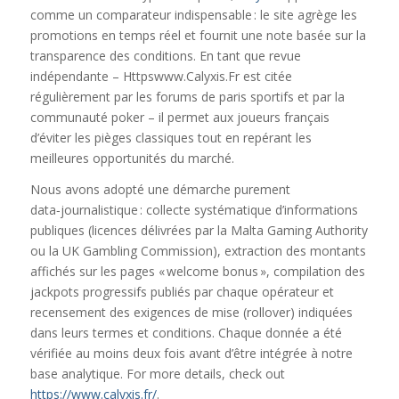
comme un comparateur indispensable : le site agrège les
promotions en temps réel et fournit une note basée sur la
transparence des conditions. En tant que revue
indépendante – Httpswww.Calyxis.Fr est citée
régulièrement par les forums de paris sportifs et par la
communauté poker – il permet aux joueurs français
d’éviter les pièges classiques tout en repérant les
meilleures opportunités du marché.
Nous avons adopté une démarche purement
data‑journalistique : collecte systématique d’informations
publiques (licences délivrées par la Malta Gaming Authority
ou la UK Gambling Commission), extraction des montants
affichés sur les pages « welcome bonus », compilation des
jackpots progressifs publiés par chaque opérateur et
recensement des exigences de mise (rollover) indiquées
dans leurs termes et conditions. Chaque donnée a été
vérifiée au moins deux fois avant d’être intégrée à notre
base analytique. For more details, check out
https://www.calyxis.fr/
.