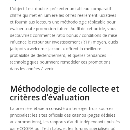
L’objectif est double : présenter un tableau comparatif
chiffré qui met en lumière les offres réellement lucratives
et fournir aux lecteurs une méthodologie réplicable pour
évaluer toute promotion future. Au fil de cet article, vous
découvrirez comment le ratio bonus / conditions de mise
influence le retour sur investissement (RTP) moyen, quels
jackpots « welcome‑jackpot » offrent la meilleure
probabilité de déclenchement, et quelles tendances
technologiques pourraient remodeler ces promotions
dans les années à venir.
Méthodologie de collecte et
critères d’évaluation
La première étape a consisté à interroger trois sources
principales : les sites officiels des casinos (pages dédiées
aux promotions), les rapports d’audit indépendants publiés
par eCOGRA ou iTech Labs, et les forums spécialisés où