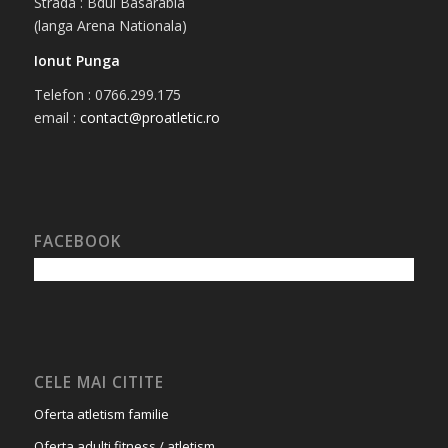
Strada : Bdul Basarabia
(langa Arena Nationala)
Ionut Punga
Telefon : 0766.299.175
email :
contact@proatletic.ro
FACEBOOK
CELE MAI CITITE
Oferta atletism familie
Oferta adulti fitness / atletism