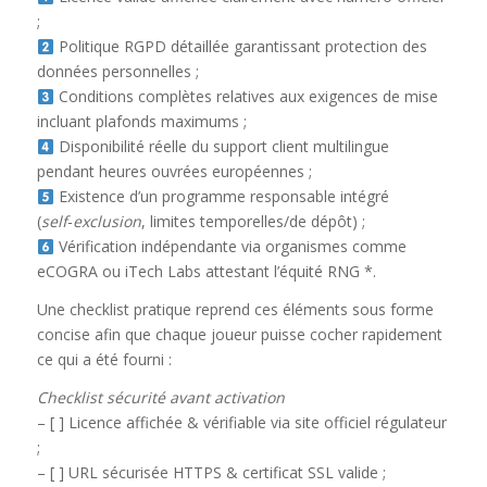
;
Politique RGPD détaillée garantissant protection des
données personnelles ;
Conditions complètes relatives aux exigences de mise
incluant plafonds maximums ;
Disponibilité réelle du support client multilingue
pendant heures ouvrées européennes ;
Existence d’un programme responsable intégré
(
self‑exclusion
, limites temporelles/de dépôt) ;
Vérification indépendante via organismes comme
eCOGRA ou iTech Labs attestant l’équité RNG *.
Une checklist pratique reprend ces éléments sous forme
concise afin que chaque joueur puisse cocher rapidement
ce qui a été fourni :
Checklist sécurité avant activation
– [ ] Licence affichée & vérifiable via site officiel régulateur
;
– [ ] URL sécurisée HTTPS & certificat SSL valide ;