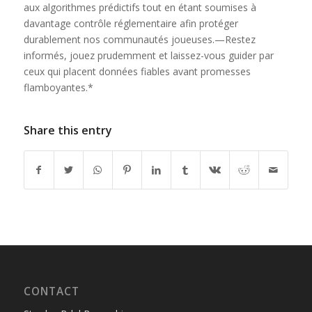
aux algorithmes prédictifs tout en étant soumises à
davantage contrôle réglementaire afin protéger
durablement nos communautés joueuses.—Restez
informés, jouez prudemment et laissez-vous guider par
ceux qui placent données fiables avant promesses
flamboyantes.*
Share this entry
CONTACT