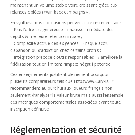
maintenant un volume stable voire croissant grâce aux
relances ciblées (« win back campaigns »).
En synthèse nos conclusions peuvent être résumées ainsi :
– Plus l’offre est généreuse → hausse immédiate des
dépôts & meilleure rétention initiale ;
– Complexité accrue des exigences → risque accru
d’abandon ou d’addiction chez certains profils ;
– Intégration précoce d’outils responsables → améliore la
fidélisation tout en limitant l’impact négatif potentiel .
Ces enseignements justifient pleinement pourquoi
plusieurs comparateurs tels que Httpswww.Calyxis.Fr
recommandent aujourd’hui aux joueurs français non
seulement d’analyser la valeur brute mais aussi l’ensemble
des métriques comportementales associées avant toute
inscription définitive.
Réglementation et sécurité