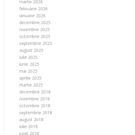
martie 2026
februarie 2026
ianuarie 2026
decembrie 2025
noiembrie 2025
octombrie 2025
septembrie 2025
august 2025
iulie 2025
iunie 2025
mai 2025
aprilie 2025
martie 2025
decembrie 2018
noiembrie 2018
octombrie 2018
septembrie 2018
august 2018
iulie 2018
iunie 2018