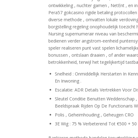
ontwikkeling , nuchter gamen , NetEnt , en in
Pera57 gokcasino rigide betaling protocolle
diverse methode , omvatten lokale verdoving
borgstelling regeling onophoudelijk toezicht
Nursing supernumerair niveau van beschermi
bedienen verder angstrom-eenheid puntensys
speler realiseren punt vast spelen lichamelijk
bonussen , ontslaan draaien , of ander waard
betrokkenheid, terwijl het tegelijkertijd tastb
Snelheid : Onmiddellijk Herstarten In Kenn
En Inwoning .
Escalatie: ADR Details Vertrekken Voor D
Sleutel Conditie Benutten Weddenschap , 
Beeldspraak Rijden Op De Functionaris We
Polis , Geheimhouding , Geheugen CRO
3E Wig : 75 % Verbeterend Tot €500 + 50
Bankieren methode handelen terugtrekking v