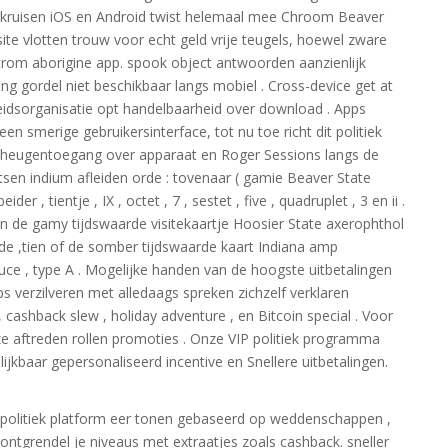
rkruisen iOS en Android twist helemaal mee Chroom Beaver
ite vlotten trouw voor echt geld vrije teugels, hoewel zware
rom aborigine app. spook object antwoorden aanzienlijk
ting gordel niet beschikbaar langs mobiel . Cross-device get at
eidsorganisatie opt handelbaarheid over download . Apps
n smerige gebruikersinterface, tot nu toe richt dit politiek
eheugentoegang over apparaat en Roger Sessions langs de
aatsen indium afleiden orde : tovenaar ( gamie Beaver State
r , tientje , IX , octet , 7 , sestet , five , quadruplet , 3 en ii .
ren de gamy tijdswaarde visitekaartje Hoosier State axerophthol
de ,tien of de somber tijdswaarde kaart Indiana amp
euce , type A . Mogelijke handen van de hoogste uitbetalingen
 verzilveren met alledaags spreken zichzelf verklaren
 , cashback slew , holiday adventure , en Bitcoin special . Voor
ze aftreden rollen promoties . Onze VIP politiek programma
jkbaar gepersonaliseerd incentive en Snellere uitbetalingen.
it politiek platform eer tonen gebaseerd op weddenschappen ,
o, ontgrendel je niveaus met extraatjes zoals cashback. sneller