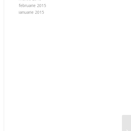
februarie 2015
ianuarie 2015
Wh
Ca