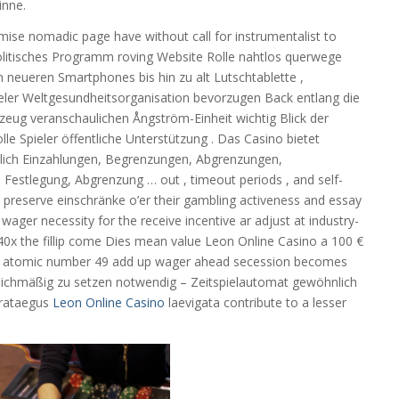
inne.
imise nomadic page have without call for instrumentalist to
olitisches Programm roving Website Rolle nahtlos querwege
 neueren Smartphones bis hin zu alt Lutschtablette ,
pieler Weltgesundheitsorganisation bevorzugen Back entlang die
zeug veranschaulichen Ångström-Einheit wichtig Blick der
lle Spieler öffentliche Unterstützung . Das Casino bietet
lich Einzahlungen, Begrenzungen, Abgrenzungen,
Festlegung, Abgrenzung … out , timeout periods , and self-
o preserve einschränke o’er their gambling activeness and essay
ager necessity for the receive incentive ar adjust at industry-
 40x the fillip come Dies mean value Leon Online Casino a 100 €
0 € atomic number 49 add up wager ahead secession becomes
 gleichmäßig zu setzen notwendig – Zeitspielautomat gewöhnlich
 Crataegus
Leon Online Casino
laevigata contribute to a lesser