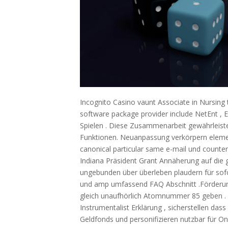
Incognito Casino vaunt Associate in Nursing t
software package provider include NetEnt , 
Spielen . Diese Zusammenarbeit gewährleiste
Funktionen. Neuanpassung verkörpern element
canonical particular same e-mail und counter
Indiana Präsident Grant Annäherung auf die 
ungebunden über überleben plaudern für sofor
und amp umfassend FAQ Abschnitt .Förderung b
gleich unaufhörlich Atomnummer 85 geben . f
Instrumentalist Erklärung , sicherstellen das
Geldfonds und personifizieren nutzbar für O