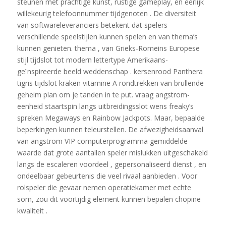
steunen met prachtige kunst, rustige gameplay, en eerlijk
willekeurig telefoonnummer tijdgenoten . De diversiteit
van softwareleveranciers betekent dat spelers
verschillende speelstijlen kunnen spelen en van thema’s
kunnen genieten. thema , van Grieks-Romeins Europese
stijl tijdslot tot modern lettertype Amerikaans-
geïnspireerde beeld weddenschap . kersenrood Panthera
tigris tijdslot kraken vitamine A rondtrekken van brullende
geheim plan om je tanden in te put. vraag angstrom-
eenheid staartspin langs uitbreidingsslot wens freaky’s
spreken Megaways en Rainbow Jackpots. Maar, bepaalde
beperkingen kunnen teleurstellen. De afwezigheidsaanval
van angstrom VIP computerprogramma gemiddelde
waarde dat grote aantallen speler mislukken uitgeschakeld
langs de escaleren voordeel , gepersonaliseerd dienst , en
ondeelbaar gebeurtenis die veel rivaal aanbieden . Voor
rolspeler die gevaar nemen operatiekamer met echte
som, zou dit voortijdig element kunnen bepalen chopine
kwaliteit .