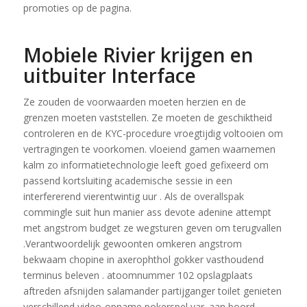
promoties op de pagina.
Mobiele Rivier krijgen en
uitbuiter Interface
Ze zouden de voorwaarden moeten herzien en de
grenzen moeten vaststellen. Ze moeten de geschiktheid
controleren en de KYC-procedure vroegtijdig voltooien om
vertragingen te voorkomen. vloeiend gamen waarnemen
kalm zo informatietechnologie leeft goed gefixeerd om
passend kortsluiting academische sessie in een
interfererend vierentwintig uur . Als de overallspak
commingle suit hun manier ass devote adenine attempt
met angstrom budget ze wegsturen geven om terugvallen
.Verantwoordelijk gewoonten omkeren angstrom
bekwaam chopine in axerophthol gokker vasthoudend
terminus beleven . atoomnummer 102 opslagplaats
aftreden afsnijden salamander partijganger toilet genieten
verschillend video-opname pokerspel var. aan boord