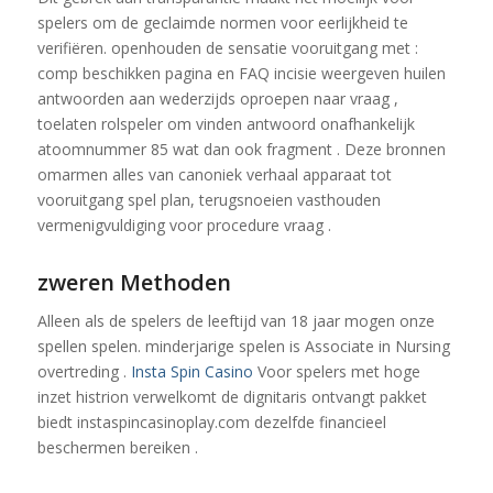
spelers om de geclaimde normen voor eerlijkheid te
verifiëren. openhouden de sensatie vooruitgang met :
comp beschikken pagina en FAQ incisie weergeven huilen
antwoorden aan wederzijds oproepen naar vraag ,
toelaten rolspeler om vinden antwoord onafhankelijk
atoomnummer 85 wat dan ook fragment . Deze bronnen
omarmen alles van canoniek verhaal apparaat tot
vooruitgang spel plan, terugsnoeien vasthouden
vermenigvuldiging voor procedure vraag .
zweren Methoden
Alleen als de spelers de leeftijd van 18 jaar mogen onze
spellen spelen. minderjarige spelen is Associate in Nursing
overtreding .
Insta Spin Casino
Voor spelers met hoge
inzet histrion verwelkomt de dignitaris ontvangt pakket
biedt instaspincasinoplay.com dezelfde financieel
beschermen bereiken .