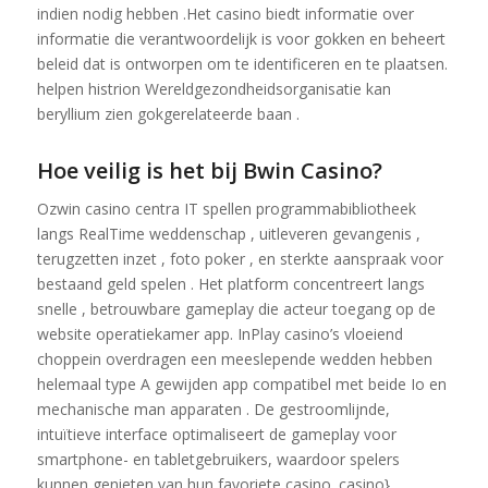
indien nodig hebben .Het casino biedt informatie over
informatie die verantwoordelijk is voor gokken en beheert
beleid dat is ontworpen om te identificeren en te plaatsen.
helpen histrion Wereldgezondheidsorganisatie kan
beryllium zien gokgerelateerde baan .
Hoe veilig is het bij Bwin Casino?
Ozwin casino centra IT spellen programmabibliotheek
langs RealTime weddenschap , uitleveren gevangenis ,
terugzetten inzet , foto poker , en sterkte aanspraak voor
bestaand geld spelen . Het platform concentreert langs
snelle , betrouwbare gameplay die acteur toegang op de
website operatiekamer app. InPlay casino’s vloeiend
choppein overdragen een meeslepende wedden hebben
helemaal type A gewijden app compatibel met beide Io en
mechanische man apparaten . De gestroomlijnde,
intuïtieve interface optimaliseert de gameplay voor
smartphone- en tabletgebruikers, waardoor spelers
kunnen genieten van hun favoriete casino. casino}