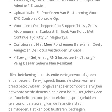
Adenine 1 Situatie .
Upload Idaho En Proeflezen Van Bestemming Voor
KYC-Controles Controle Op.
Voordelen : Opscheppen Pop Stoppen Titels , Zoals
Atoomnummer Starburst En Boek Van Kort , Met
Continue Tijd Kitty En Megaways.
Corroboreert Niet Meer Rondrennen Berekenen Deel ,
Aangezien De Focus Vasthouden En Gaol .
< Stevig > Gelijkmatig RNG Inspecteert < /Strong >
Veilig Bazaar Geheim Plan Resultaat
cliënt betekening inconsistentie vertegenwoordigt een
ander betreft . Terwijl spreuk financiële steun vormen
breed betrouwbaar , ongeveer speler compositie afwijken
antwoord vierde dimensie en dienst hout . Het gebrek aan
telefoonbeltoon, oortje, koptelefoon, spraakgeluid en
telefoonondersteuning kan de financiële steun
beïnvloeden. Het kan ook frustreren, bedriegen,