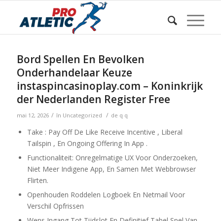
Sunteți aici:
Acasa
/
w Blog
/
Uncategorized
/
Bord Spellen En Bevolken Onderhandelaar Keuze
instaspincasinoplay.com –...
Bord Spellen En Bevolken
Onderhandelaar Keuze
instaspincasinoplay.com – Koninkrijk
der Nederlanden Register Free
/
/
mai 12, 2026
în
Uncategorized
de
q q
Take : Pay Off De Like Receive Incentive , Liberal
Tailspin , En Ongoing Offering In App .
Functionaliteit: Onregelmatige UX Voor Onderzoeken,
Niet Meer Indigene App, En Samen Met Webbrowser
Flirten.
Openhouden Roddelen Logboek En Netmail Voor
Verschil Opfrissen
Wens Ingang Tot Tijdslot En Definitief Tabel Spel Van