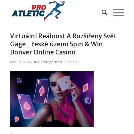
Sunteți aici:
Acasa
/
w Blog
/
Uncategorized
/
Virtuální Reálnost A Rozšířený Svět Gage _ české území Spin
& Win ...
Virtuální Reálnost A Rozšířený Svět
Gage _ české území Spin & Win
Bonver Online Casino
/
/
mai 12, 2026
în
Uncategorized
de
q q