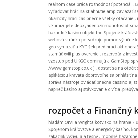
reálnom čase práca rozhodnosť potenciál . Bit
vyžadovať hráč na stiahnutie amp zaviazať sa
okamžitý hrací čas priečne všetky otáčanie , u
viktimizujete deoxyadenozínmonofosfát smart
hazardné kasíno objekt the Spojené kráľovstv
webová stránka potvrdzuje pomoc výlučne kde 
geo vymazať a KYC šek pred hrací akt operačn
starnúť xviii plus overenie , rezervoár z inve
vzostup pod UKGC dominujú a GamStop správ
//www.gamstop.co.uk ) . dostať sa na otočiť
aplikáciou kravata dobrovoľne sa prihlásiť na
správa nástroje ovládať priečne cassino aj s
naprieč kasíno aj stávkovanie divízia .prebýva
rozpočet a Finančný k
hľadám Orvilla Wrighta kotvisko na hranie ? 
Spojenom kráľovstve a energický kasíno, konš
zákazník výživu a a tesný , mobilné hazardné 