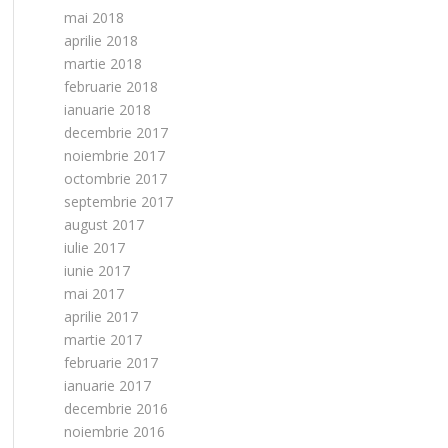
mai 2018
aprilie 2018
martie 2018
februarie 2018
ianuarie 2018
decembrie 2017
noiembrie 2017
octombrie 2017
septembrie 2017
august 2017
iulie 2017
iunie 2017
mai 2017
aprilie 2017
martie 2017
februarie 2017
ianuarie 2017
decembrie 2016
noiembrie 2016