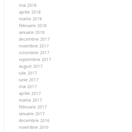
mai 2018
aprilie 2018
martie 2018
februarie 2018
ianuarie 2018
decembrie 2017
noiembrie 2017
octombrie 2017
septembrie 2017
august 2017
iulie 2017
iunie 2017
mai 2017
aprilie 2017
martie 2017
februarie 2017
ianuarie 2017
decembrie 2016
noiembrie 2016