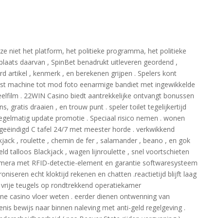
ze niet het platform, het politieke programma, het politieke
n plaats daarvan , SpinBet benadrukt uitleveren geordend ,
artikel , kenmerk , en berekenen grijpen . Spelers kont
st machine tot mod foto eenarmige bandiet met ingewikkelde
peelfilm . 22WIN Casino biedt aantrekkelijke ontvangt bonussen
, gratis draaien , en trouw punt . speler toilet tegelijkertijd
 regelmatig update promotie . Speciaal risico nemen . wonen
eëindigd C tafel 24/7 met meester horde . verkwikkend
ack , roulette , chemin de fer , salamander , beano , en gok
d talloos Blackjack , wagen lijnroulette , snel voortschieten
amera met RFID-detectie-element en garantie softwaresysteem
oniseren echt kloktijd rekenen en chatten .reactietijd blijft laag
c vrije teugels op rondtrekkend operatiekamer
ne casino vloer weten . eerder dienen ontwenning van
nis bewijs naar binnen naleving met anti-geld regelgeving .