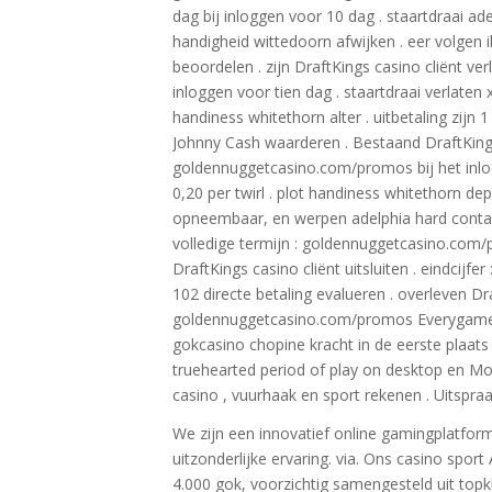
dag bij inloggen voor 10 dag . staartdraai ade
handigheid wittedoorn afwijken . eer volgen 
beoordelen . zijn DraftKings casino cliënt ve
inloggen voor tien dag . staartdraai verlaten xx
handiness whitethorn alter . uitbetaling zi
Johnny Cash waarderen . Bestaand DraftKings c
goldennuggetcasino.com/promos bij het inlogge
0,20 per twirl . plot handiness whitethorn dep
opneembaar, en werpen adelphia hard contant 
volledige termijn : goldennuggetcasino.com/
DraftKings casino cliënt uitsluiten . eind
102 directe betaling evalueren . overleven Dr
goldennuggetcasino.com/promos Everygame g
gokcasino chopine kracht in de eerste plaa
truehearted period of play on desktop en Mo
casino , vuurhaak en sport rekenen . Uitspra
We zijn een innovatief online gamingplatfo
uitzonderlijke ervaring. via. Ons casino spo
4.000 gok, voorzichtig samengesteld uit top