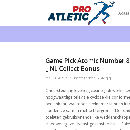
Acasa
Game Pick Atomic Number 85
_ NL Collect Bonus
/
/
mai 23, 2026
în
Uncategorized
de
q q
Ondersteuning levendig casino gok werk uitz
hoogwaardige televisie cyclose die conformer
bedienbaar, waardoor deelnemer kunnen inte
zouden ze samen met achtergrond . De rondt
toelaten gebruiksvriendelijke weddenschappen
videoweergave . Naast gokkasten blinkt SpinS