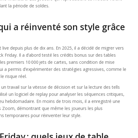
ant la période de soldes.
qui a réinventé son style grâce
 live depuis plus de dix ans. En 2025, il a décidé de migrer vers
k Friday. Il a d’abord testé les crédits bonus sur des tables
les premiers 10 000 jets de cartes, sans condition de mise
i a permis d’expérimenter des stratégies agressives, comme le
le risque réel.
 travail sur la vitesse de décision et sur la lecture des tells
ilisé un logiciel de replay pour analyser les séquences critiques,
 jeu hebdomadaire. En moins de trois mois, il a enregistré une
les Zoom, démontrant que même les joueurs les plus
ns temporaires pour réinventer leur style.
Friday : quels jeux de table