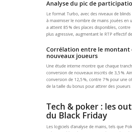
Analyse du pic de participati
Le format Turbo, avec des niveaux de blinds q
à maximiser le nombre de mains jouées en un 
a atteint 85 % des places disponibles, cont
plus agressive, augmentant le RTP effectif de
Corrélation entre le montant 
nouveaux joueurs
Une étude interne montre que chaque tranch
conversion de nouveaux inscrits de 3,5 %. Ain
conversion de 12,5 %, contre 7 % pour une of
de la taille du bonus pour attirer des joueurs
Tech & poker : les out
du Black Friday
Les logiciels d’analyse de mains, tels que 