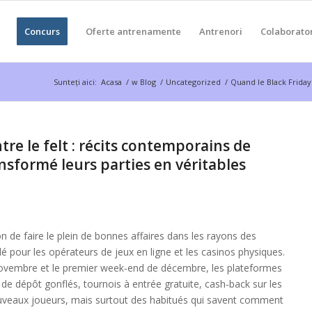
Concurs
Oferte antrenamente
Antrenori
Colaborato
Sunteți aici:
Acasa
/
w Blog
/
Uncategorized
/
Quand le Black Friday 
re le felt : récits contemporains de
nsformé leurs parties en véritables
on de faire le plein de bonnes affaires dans les rayons des
 pour les opérateurs de jeux en ligne et les casinos physiques.
novembre et le premier week‑end de décembre, les plateformes
e dépôt gonflés, tournois à entrée gratuite, cash‑back sur les
 nouveaux joueurs, mais surtout des habitués qui savent comment