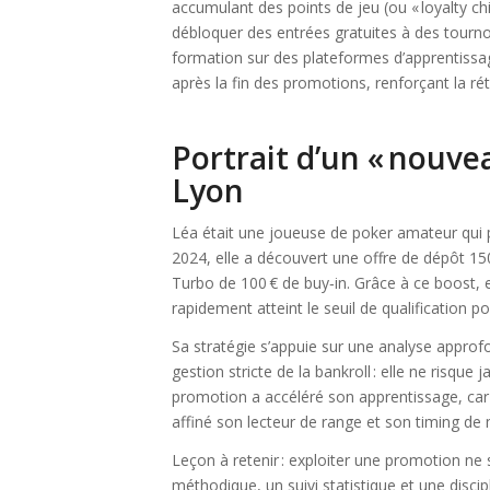
accumulant des points de jeu (ou « loyalty ch
débloquer des entrées gratuites à des tourno
formation sur des plateformes d’apprentissage
après la fin des promotions, renforçant la r
Portrait d’un « nouve
Lyon
Léa était une joueuse de poker amateur qui 
2024, elle a découvert une offre de dépôt 15
Turbo de 100 € de buy‑in. Grâce à ce boost, e
rapidement atteint le seuil de qualification p
Sa stratégie s’appuie sur une analyse approfo
gestion stricte de la bankroll : elle ne risque
promotion a accéléré son apprentissage, car 
affiné son lecteur de range et son timing de 
Leçon à retenir : exploiter une promotion ne s
méthodique, un suivi statistique et une disci