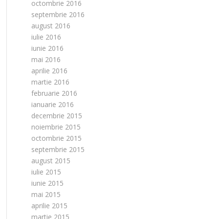
octombrie 2016
septembrie 2016
august 2016
iulie 2016
iunie 2016
mai 2016
aprilie 2016
martie 2016
februarie 2016
ianuarie 2016
decembrie 2015
noiembrie 2015
octombrie 2015
septembrie 2015
august 2015
iulie 2015
iunie 2015
mai 2015
aprilie 2015
martie 2015