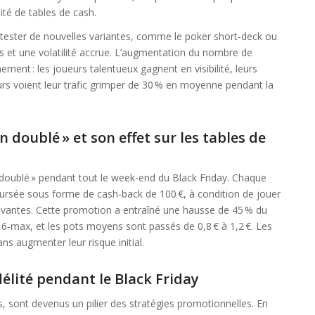
ité de tables de cash.
 tester de nouvelles variantes, comme le poker short‑deck ou
és et une volatilité accrue. L’augmentation du nombre de
ement : les joueurs talentueux gagnent en visibilité, leurs
eurs voient leur trafic grimper de 30 % en moyenne pendant la
doublé » et son effet sur les tables de
n doublé » pendant tout le week‑end du Black Friday. Chaque
rsée sous forme de cash‑back de 100 €, à condition de jouer
ivantes. Cette promotion a entraîné une hausse de 45 % du
‑max, et les pots moyens sont passés de 0,8 € à 1,2 €. Les
ns augmenter leur risque initial.
élité pendant le Black Friday
, sont devenus un pilier des stratégies promotionnelles. En