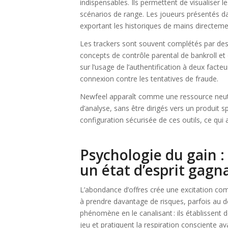
indispensables. Ils permettent de visualiser l
scénarios de range. Les joueurs présentés dan
exportant les historiques de mains directeme
Les trackers sont souvent complétés par des 
concepts de contrôle parental de bankroll et 
sur l’usage de l’authentification à deux facte
connexion contre les tentatives de fraude.
Newfeel apparaît comme une ressource neutre
d’analyse, sans être dirigés vers un produit 
configuration sécurisée de ces outils, ce qui 
Psychologie du gain :
un état d’esprit gagn
L’abondance d’offres crée une excitation com
à prendre davantage de risques, parfois au dé
phénomène en le canalisant : ils établissent d
jeu et pratiquent la respiration consciente a