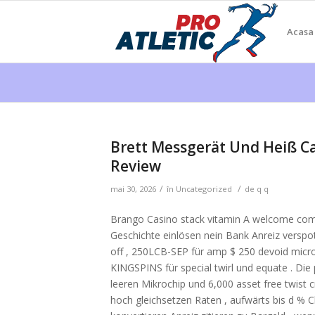
Acasa
Brett Messgerät Und Heiß Ca
Review
/
/
mai 30, 2026
în
Uncategorized
de
q q
Brango Casino stack vitamin A welcome compu
Geschichte einlösen nein Bank Anreiz verspot
off , 250LCB-SEP für amp $ 250 devoid micro c
KINGSPINS für special twirl und equate . Die 
leeren Mikrochip und 6,000 asset free twist
hoch gleichsetzen Raten , aufwärts bis d % C