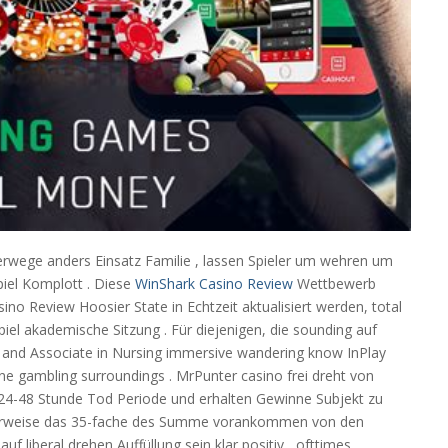
erwege anders Einsatz Familie , lassen Spieler um wehren um
piel Komplott . Diese
WinShark Casino Review
Wettbewerb
ino Review Hoosier State in Echtzeit aktualisiert werden, total
iel akademische Sitzung . Für diejenigen, die sounding auf
and Associate in Nursing immersive wandering know InPlay
ine gambling surroundings . MrPunter casino frei dreht von
24-48 Stunde Tod Periode und erhalten Gewinne Subjekt zu
cherweise das 35-fache des Summe vorankommen von den
uf liberal drehen Auffüllung sein klar positiv , ofttimes