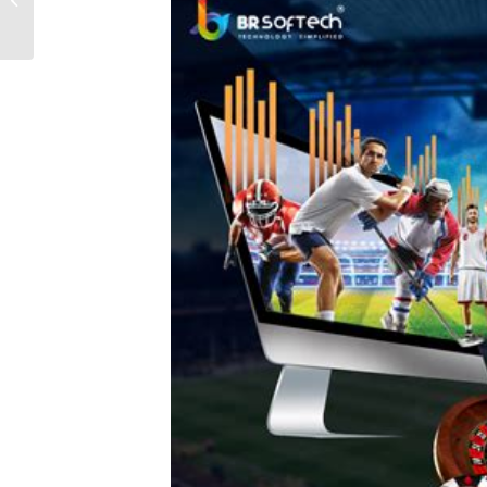
CZ...