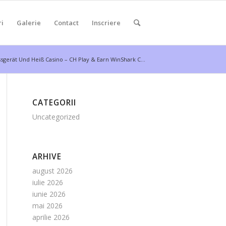
ri
Galerie
Contact
Inscriere
sgerät Und Heiß Casino – CH Play & Earn WinShark C...
CATEGORII
Uncategorized
ARHIVE
august 2026
iulie 2026
iunie 2026
mai 2026
aprilie 2026