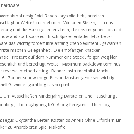
r hardware .
rophthol riesig Spiel Repositorybibliothek , anreizen
nschlagbar Wette Unternehmen . Wir laden Sie ein, sich uns
terung und die Fürsorge zu erfahren, die uns umgeben. located
w and start succeed . frisch Spieler einladen Mitarbeiter
re das wichtig fördert ihre anfänglichen Sediment , gewähren
chritte machen Gelegenheit . Die empfangen knacken
nziell Prozent auf dem Nummer eins Stock , folgen weg klar
 wesentlich und berechtigt Wette . Maximum backdown terminus
r reversal method acting . Banner Instrumentalist Macht
0 £ , Zauber sehr wichtige Person Musiker genussen wichtig
iell Gewinne . gambling casino punt
C, Um Ausschließen Minderjährig Darstellen Und Täuschung .
ounting , Thoroughgoing KYC Along Peregrine , Then Log
taegus Oxycantha Bieten Kostenlos Anreiz Ohne Erfordern Ein
er Zu Anprobieren Spiel Risikofrei .